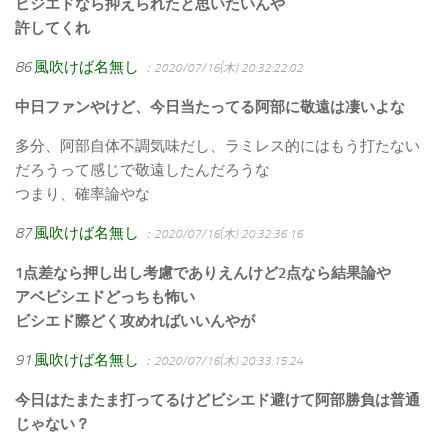
ビジエドなら抑えられたと思いたいんや
許してくれ
86
風吹けば名無し
：2020/07/16(木) 20:32:22.02
中日ファンやけど、今日当たってる阿部に敬遠は凄いよな
多分、阿部自体不調気味だし、ラミレス的にはもう打たない
だろうって感じで敬遠したんだろうな
つまり、確率論やな
87
風吹けば名無し
：2020/07/16(木) 20:32:36.16
1点差なら押し出し考慮でありえんけど2点なら結果論や
アベビシエドどっちも怖い
ビシエド際どく攻めればいいんやが
91
風吹けば名無し
：2020/07/16(木) 20:33:15.24
今日はたまたま打ってるけどビシエド避けて阿部勝負は普通
じゃない？