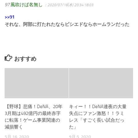
97
風吹けば名無し
：2020/07/16(木) 20:34:18.03
>>91
それな、阿部に打たれたならビシエドならホームランだった
おすすめ
【野球】悲痛！DeNA、20年
キィー！！DeNA連夜の大量
3月期は492億円の最終赤字
失点にファン激怒！！ラミ
に転落！ゲーム事業関連の
レス「すごく長い試合だっ
減損響く
た」
5月 16, 2020
9月 5, 2020