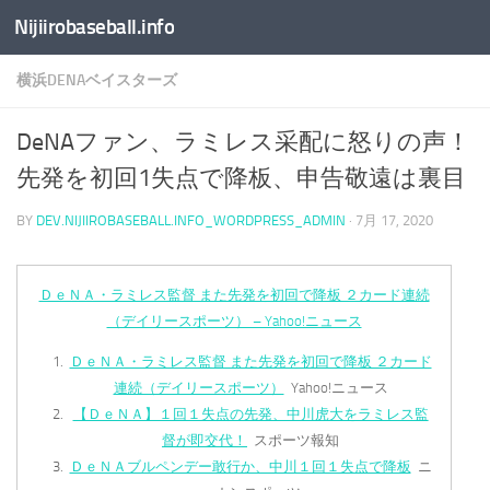
Nijiirobaseball.info
コンテンツへスキップ
横浜DENAベイスターズ
DeNAファン、ラミレス采配に怒りの声！
先発を初回1失点で降板、申告敬遠は裏目
BY
DEV.NIJIIROBASEBALL.INFO_WORDPRESS_ADMIN
·
7月 17, 2020
ＤｅＮＡ・ラミレス監督 また先発を初回で降板 ２カード連続
（デイリースポーツ） – Yahoo!ニュース
ＤｅＮＡ・ラミレス監督 また先発を初回で降板 ２カード
連続（デイリースポーツ）
Yahoo!ニュース
【ＤｅＮＡ】１回１失点の先発、中川虎大をラミレス監
督が即交代！
スポーツ報知
ＤｅＮＡブルペンデー敢行か、中川１回１失点で降板
ニ