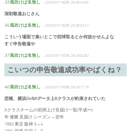
33
風吹けば名無し
：2020/07/16(木) 20:28:43.64
深刻敬遠おじさん
34
風吹けば名無し
：2020/07/16(木) 20:28:53.31
こういう場面で臭いとこで四球取るとか何故かせんよな
すぐ申告敬遠や
37
風吹けば名無し
：2020/07/16(木) 20:29:02.82
こいつの申告敬遠成功率やばくね？
40
風吹けば名無し
：2020/07/16(木) 20:29:17.15
悲報、横浜DeNAデータ上Bクラスが約束されていた
Aクラスチームの前胴上げ見届け一覧(平成〜)
年 優勝 見届け シーズン→翌年
1992 東京 阪神 3→4