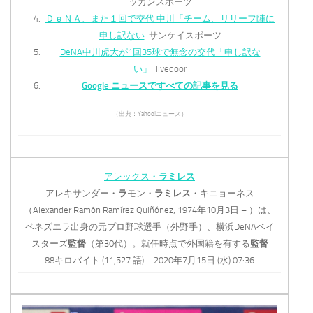
ッカンスポーツ
ＤｅＮＡ、また１回で交代 中川「チーム、リリーフ陣に
申し訳ない
サンケイスポーツ
DeNA中川虎大が1回35球で無念の交代「申し訳な
い」
livedoor
Google ニュースですべての記事を見る
（出典：Yahoo!ニュース）
アレックス・
ラミレス
アレキサンダー・
ラ
モン・
ラミレス
・キニョーネス
（Alexander Ramón Ramírez Quiñónez, 1974年10月3日 – ）は、
ベネズエラ出身の元プロ野球選手（外野手）、横浜DeNAベイ
スターズ
監督
（第30代）。就任時点で外国籍を有する
監督
88キロバイト (11,527 語) – 2020年7月15日 (水) 07:36