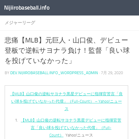
Nijiirobaseball.info
コンテンツへスキップ
メジャーリーグ
悲痛【MLB】元巨人・山口俊、デビュー
登板で逆転サヨナラ負け！監督「良い球
を投げていなかった」
BY
DEV.NIJIIROBASEBALL.INFO_WORDPRESS_ADMIN
·
7月 29, 2020
【MLB】山口俊の逆転サヨナラ黒星デビューに指揮官苦言「良
い球を投げていなかった代償」（Full-Count） – Yahoo!ニュー
ス
【MLB】山口俊の逆転サヨナラ黒星デビューに指揮官苦
言「良い球を投げていなかった代償」（Full-
Count）
Yahoo!ニュース