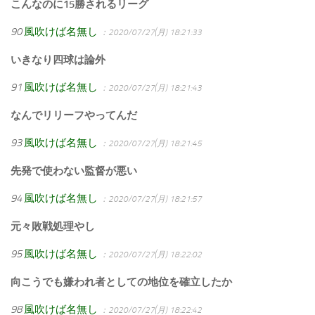
こんなのに15勝されるリーグ
90
風吹けば名無し
：2020/07/27(月) 18:21:33
いきなり四球は論外
91
風吹けば名無し
：2020/07/27(月) 18:21:43
なんでリリーフやってんだ
93
風吹けば名無し
：2020/07/27(月) 18:21:45
先発で使わない監督が悪い
94
風吹けば名無し
：2020/07/27(月) 18:21:57
元々敗戦処理やし
95
風吹けば名無し
：2020/07/27(月) 18:22:02
向こうでも嫌われ者としての地位を確立したか
98
風吹けば名無し
：2020/07/27(月) 18:22:42