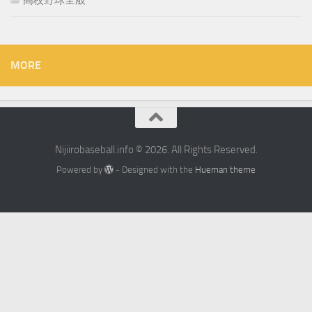
高校野球全般
MORE
Nijiirobaseball.info © 2026. All Rights Reserved.
Powered by
- Designed with the
Hueman theme