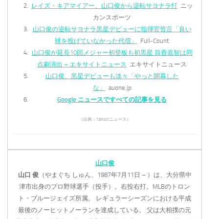
レイズ・キアマイアー、山口俊から逆転サヨナラ打
ニッ
カンスポーツ
山口俊の逆転サヨナラ黒星デビューに指揮官苦言「良い
球を投げていなかった代償」
Full-Count
山口俊が延長10回メジャー初登板も初黒星 筒香嘉智は同
点劇演出 – エキサイトニュース
エキサイトニュース
山口俊、黒星デビューも淡々「やっと開幕した
な」
auone.jp
Google ニュースですべての記事を見る
（出典：Yahoo!ニュース）
山口俊
山口
俊
（やまぐち しゅん、1987年7月11日 – ）は、大分県中
津市出身のプロ野球選手（投手）。右投右打。MLBのトロン
ト・ブルージェイズ所属。 レギュラーシーズンにおける平成
最後のノーヒットノーランを達成している。 父は大相撲の元