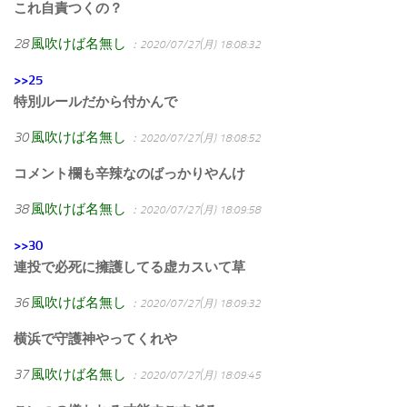
これ自責つくの？
28
風吹けば名無し
：2020/07/27(月) 18:08:32
>>25
特別ルールだから付かんで
30
風吹けば名無し
：2020/07/27(月) 18:08:52
コメント欄も辛辣なのばっかりやんけ
38
風吹けば名無し
：2020/07/27(月) 18:09:58
>>30
連投で必死に擁護してる虚カスいて草
36
風吹けば名無し
：2020/07/27(月) 18:09:32
横浜で守護神やってくれや
37
風吹けば名無し
：2020/07/27(月) 18:09:45