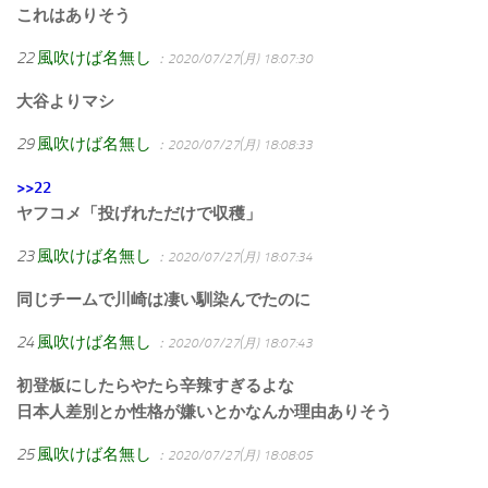
これはありそう
22
風吹けば名無し
：2020/07/27(月) 18:07:30
大谷よりマシ
29
風吹けば名無し
：2020/07/27(月) 18:08:33
>>22
ヤフコメ「投げれただけで収穫」
23
風吹けば名無し
：2020/07/27(月) 18:07:34
同じチームで川崎は凄い馴染んでたのに
24
風吹けば名無し
：2020/07/27(月) 18:07:43
初登板にしたらやたら辛辣すぎるよな
日本人差別とか性格が嫌いとかなんか理由ありそう
25
風吹けば名無し
：2020/07/27(月) 18:08:05