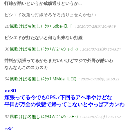
打線が酷いというか成績通りというか…
ビシエド次第な打線そろそろ治りませんかね?u
28
風吹けば名無し (ﾆｸｸｴ 5dbe-CIJH)
：2020/07/29(水) 20:49:19
ビシエドが打たないと何も出来ない打線
30
風吹けば名無し (ﾆｸｸｴW 2149-skHk)
：2020/07/29(水) 20:49:21
井料が頑張ってるからまだいいけどマジで外野が酷いわ
なんなんこのスカスカ
54
風吹けば名無し (ﾆｸｸｴ MMde-lUE6)
：2020/07/29(水) 20:50:29
>>30
頑張ってる今でもOPS.7下回るアヘ単やけどな
平田が万全の状態で帰ってこないとやっぱアカンわ
92
風吹けば名無し (ﾆｸｸｴW 2149-skHk)
：2020/07/29(水) 20:51:52
>>54