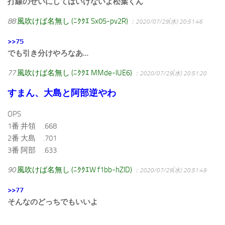
打線のせいにしてはいけないよ松葉くん
88
風吹けば名無し (ﾆｸｸｴ Sx05-pv2R)
：2020/07/29(水) 20:51:46
>>75
でも引き分けやろなあ…
77
風吹けば名無し (ﾆｸｸｴ MMde-lUE6)
：2020/07/29(水) 20:51:20
すまん、大島と阿部逆やわ
OPS
1番 井領 .668
2番 大島 .701
3番 阿部 .633
90
風吹けば名無し (ﾆｸｸｴW f1bb-hZlD)
：2020/07/29(水) 20:51:49
>>77
そんなのどっちでもいいよ