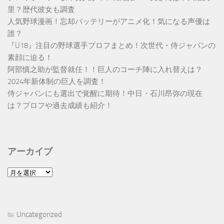
里？歴代彼女も調査
人気野球漫画！忘却バッテリーがアニメ化！気になる声優は
誰？
『U18』注目の野球選手プロフまとめ！次世代・侍ジャパンの
素顔に迫る！
阿部慎之助が監督就任！！巨人のコーチ陣に入れ替えは？
2024年新体制の巨人を調査！
侍ジャパンにも選出で覚醒に期待！中日・石川昂弥の現在
は？プロフや過去成績も紹介！
アーカイブ
ア
ー
カ
イ
Uncategorized
ブ