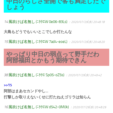
中日のらしさ全開で客も満足したで
しょう
14
風吹けば名無し (ﾆｸｸｴW 0e06-83Ls)
：2020/07/29(水) 20:48:18
大島もどうでもいいとこでしか打たんな
15
風吹けば名無し (ﾆｸｸｴW 7ad4-eoeL)
：2020/07/29(水) 20:48:20
やっぱり中日の弱点って野手だわ
阿部福田とかもう期待できん
38
風吹けば名無し (ﾆｸｸｴ Sp05-oZ5s)
：2020/07/29(水) 20:49:42
>>15
阿部はまあセカンドやし…
打撃しか取りえないくせに打たねえゴリラは知らん
16
風吹けば名無し (ﾆｸｸｴW d542-0M0k)
：2020/07/29(水) 20:48:29