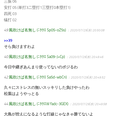
三振 06
安打 05 (単打3二塁打1三塁打0本塁打1)
四死 03
犠打 02
49
風吹けば名無し (ﾆｸｸｴ Sp05-oZ5s)
：2020/07/29(水) 20:50:08
>>39
そら負けますわよ
40
風吹けば名無し (ﾆｸｸｴ Sa09-J+Cp)
：2020/07/29(水) 20:49:46
今日中継ぎあんまり使ってないのポジるわ
42
風吹けば名無し (ﾆｸｸｴ Sa5d-wbCn)
：2020/07/29(水) 20:49:52
久々にストレスの無いスッキリした負けやったわ
松葉はようやっとる
44
風吹けば名無し (ﾆｸｸｴW fadc-3GEX)
：2020/07/29(水) 20:49:58
大島が控えになるような打線じゃなきゃ勝てないよ