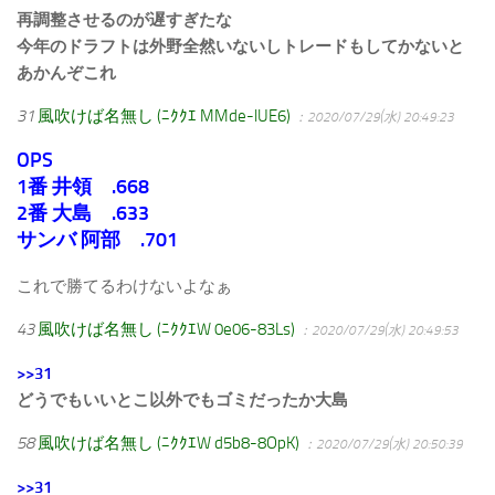
再調整させるのが遅すぎたな
今年のドラフトは外野全然いないしトレードもしてかないと
あかんぞこれ
31
風吹けば名無し (ﾆｸｸｴ MMde-lUE6)
：2020/07/29(水) 20:49:23
OPS
1番 井領 .668
2番 大島 .633
サンバ 阿部 .701
これで勝てるわけないよなぁ
43
風吹けば名無し (ﾆｸｸｴW 0e06-83Ls)
：2020/07/29(水) 20:49:53
>>31
どうでもいいとこ以外でもゴミだったか大島
58
風吹けば名無し (ﾆｸｸｴW d5b8-8OpK)
：2020/07/29(水) 20:50:39
>>31