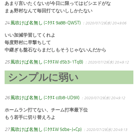
あまり言いたくないが今日に限ってはビシエドがな
まぁ野村なんて毎回打てないししかたない
24
風吹けば名無し (ﾆｸｸｴ 9a88-QWST)
：2020/07/29(水) 20:49:06
いい加減学習してくれよ
毎度野村に早撃ちして
中継ぎも盤石ならまだしもそうじゃないんだから
25
風吹けば名無し (ﾆｸｸｴW d5b3-1TqB)
：2020/07/29(水) 20:49:12
シンプルに弱い
26
風吹けば名無し (ﾆｸｸｴ cdb8-UD9X)
：2020/07/29(水) 20:49:12
ホームラン打てない、チーム打率最下位
もう若手に切り替えろよ
27
風吹けば名無し (ﾆｸｸｴW 5dbe-J+Cp)
：2020/07/29(水) 20:49:13