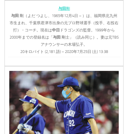
与田
剛
与田
剛（よだ つよし、1965年12月4日 – ）は、福岡県北九州
市生まれ、千葉県君津市出身の元プロ野球選手（投手、右投右
打）・コーチ。現在は
中日
ドラゴンズの監督。1999年から
2000年までの登録名は「
与田
剛士」（読み同じ）。妻は元TBS
アナウンサーの木場弘子。
20キロバイト (2,181 語) – 2020年7月25日 (土) 13:38