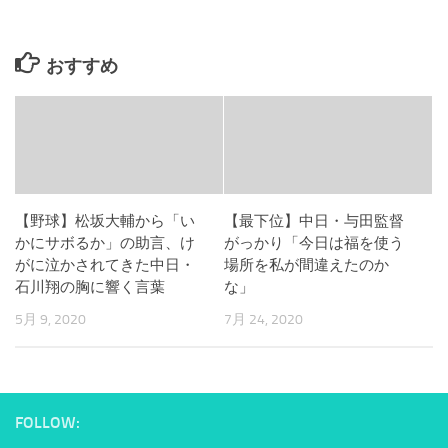
おすすめ
【野球】松坂大輔から「い
【最下位】中日・与田監督
かにサボるか」の助言、け
がっかり「今日は福を使う
がに泣かされてきた中日・
場所を私が間違えたのか
石川翔の胸に響く言葉
な」
5月 9, 2020
7月 24, 2020
FOLLOW: