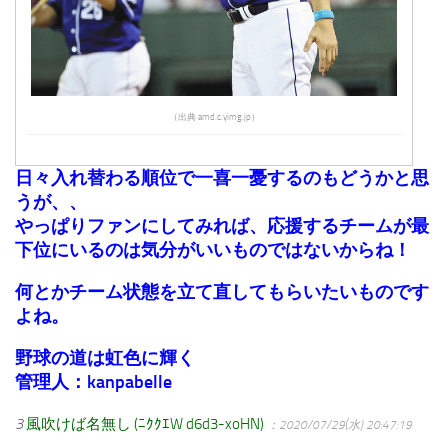
（出典 amd.c.yimg.jp）
日々入れ替わる順位で一喜一憂するのもどうかと思
うが、、
やっぱりファンにしてみれば、応援するチームが最
下位にいるのは気分がいいものではないからね！
何とかチーム状態を立て直してもらいたいものです
よね。
野球の道は虹色に輝く
管理人：kanpabelle
3
風吹けば名無し (ﾆｸｸｴW d6d3-xoHN)
：2020/07/29(水) 20:47:19