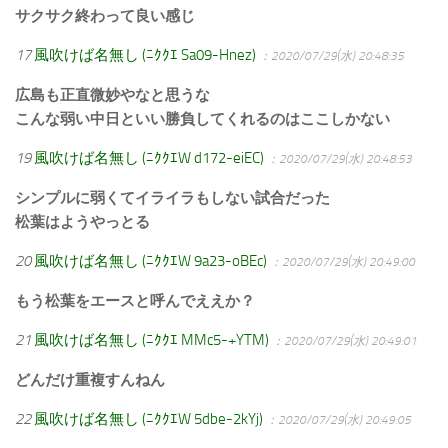
サクサク終わって良い感じ
17
風吹けば名無し (ﾆｸｸｴ Sa09-Hnez)
：2020/07/29(水) 20:48:35
広島も正直微妙やなと思うな
こんな弱い中日といい勝負してくれるのはここしかない
19
風吹けば名無し (ﾆｸｸｴW d172-eiEC)
：2020/07/29(水) 20:48:53
シンプルに弱くてイライラもしない試合だった
松葉はようやっとる
20
風吹けば名無し (ﾆｸｸｴW 9a23-oBEc)
：2020/07/29(水) 20:49:00
もう松葉をエースと呼んでええか？
21
風吹けば名無し (ﾆｸｸｴ MMc5-+YTM)
：2020/07/29(水) 20:49:01
どんだけ重複すんねん
22
風吹けば名無し (ﾆｸｸｴW 5dbe-2kYj)
：2020/07/29(水) 20:49:05