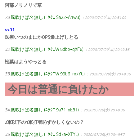
阿部ノリノリで草
73
風吹けば名無し (ﾆｸｸｴ Sa22-A1w3)
：2020/07/29(水) 20:51:09
>>31
医療いつのまにかOPS爆上げしとる
32
風吹けば名無し (ﾆｸｸｴW 5dbe-qXF6)
：2020/07/29(水) 20:49:36
松葉はようやっとる
33
風吹けば名無し (ﾆｸｸｴW 99b6-mxYC)
：2020/07/29(水) 20:49:36
今日は普通に負けたか
34
風吹けば名無し (ﾆｸｸｴ 9a71-xE3T)
：2020/07/29(水) 20:49:36
2軍以下の1軍打者恥ずかしくないの？
35
風吹けば名無し (ﾆｸｸｴ Sd7a-XTYL)
：2020/07/29(水) 20:49:37