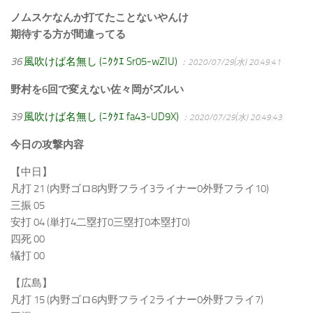
ノムスケなんか打てたことないやんけ
期待する方が間違ってる
36
風吹けば名無し (ﾆｸｸｴ Sr05-wZIU)
：2020/07/29(水) 20:49:41
野村を6回で変えない佐々岡がズルい
39
風吹けば名無し (ﾆｸｸｴ fa43-UD9X)
：2020/07/29(水) 20:49:43
今日の攻撃内容
【中日】
凡打 21 (内野ゴロ8内野フライ3ライナー0外野フライ10)
三振 05
安打 04 (単打4二塁打0三塁打0本塁打0)
四死 00
犠打 00
【広島】
凡打 15 (内野ゴロ6内野フライ2ライナー0外野フライ7)