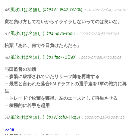
46
風吹けば名無し (ﾆｸｸｴW d542-0M0k)
：2020/07/29(水) 20:50:02
変な負け方してないからイライラしないってのは良いな。
47
風吹けば名無し (ﾆｸｸｴ Sd7a-rodI)
：2020/07/29(水) 20:50:03
松葉「あれ、何で今日負けたんだろ」
48
風吹けば名無し (ﾆｸｸｴ fac7-UD9X)
：2020/07/29(水) 20:50:05
与田監督の功績
・森繁に破壊されていたリリーフ陣を再建する
・最悪と言われた落合GMドラフトの選手達を1軍の戦力に再
生
・トレードで松葉を獲得。左のエースとして再生させる
・積極的に若手を起用
78
風吹けば名無し (ﾆｸｸｴW cdf8-Hkq3)
：2020/07/29(水) 20:51:22
>>48