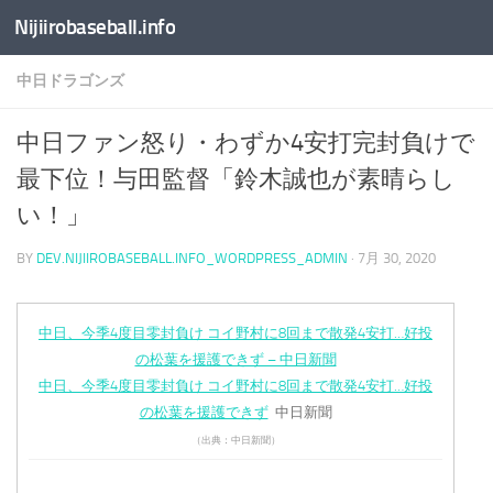
Nijiirobaseball.info
コンテンツへスキップ
中日ドラゴンズ
中日ファン怒り・わずか4安打完封負けで
最下位！与田監督「鈴木誠也が素晴らし
い！」
BY
DEV.NIJIIROBASEBALL.INFO_WORDPRESS_ADMIN
·
7月 30, 2020
中日、今季4度目零封負け コイ野村に8回まで散発4安打…好投
の松葉を援護できず – 中日新聞
中日、今季4度目零封負け コイ野村に8回まで散発4安打…好投
の松葉を援護できず
中日新聞
（出典：中日新聞）