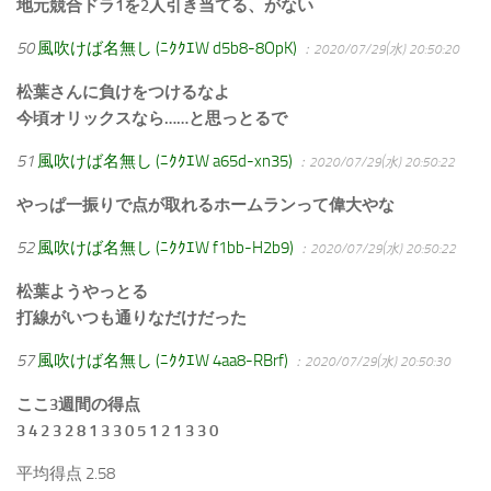
地元競合ドラ1を2人引き当てる、がない
50
風吹けば名無し (ﾆｸｸｴW d5b8-8OpK)
：2020/07/29(水) 20:50:20
松葉さんに負けをつけるなよ
今頃オリックスなら……と思っとるで
51
風吹けば名無し (ﾆｸｸｴW a65d-xn35)
：2020/07/29(水) 20:50:22
やっぱ一振りで点が取れるホームランって偉大やな
52
風吹けば名無し (ﾆｸｸｴW f1bb-H2b9)
：2020/07/29(水) 20:50:22
松葉ようやっとる
打線がいつも通りなだけだった
57
風吹けば名無し (ﾆｸｸｴW 4aa8-RBrf)
：2020/07/29(水) 20:50:30
ここ3週間の得点
3 4 2 3 2 8 1 3 3 0 5 1 2 1 3 3 0
平均得点 2.58