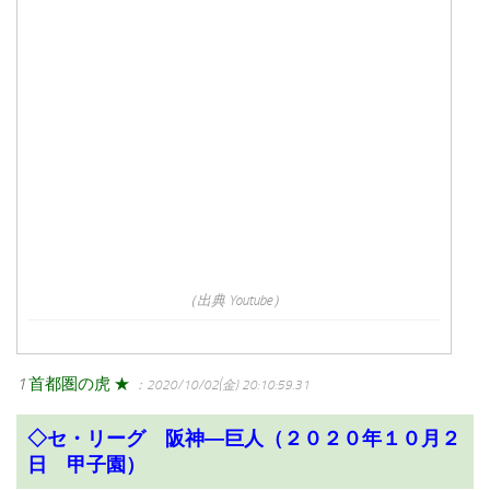
（出典 Youtube）
1
首都圏の虎 ★
：2020/10/02(金) 20:10:59.31
◇セ・リーグ 阪神―巨人（２０２０年１０月２
日 甲子園）