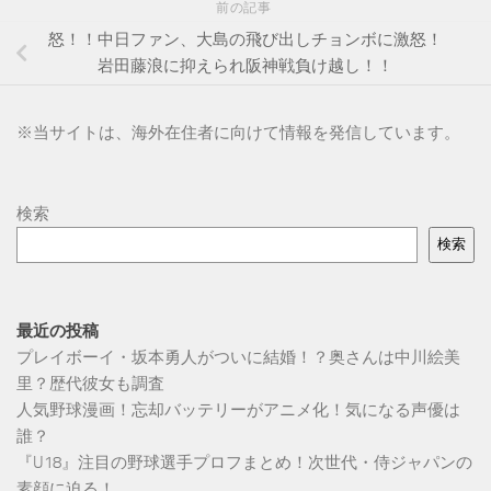
前の記事
怒！！中日ファン、大島の飛び出しチョンボに激怒！
岩田藤浪に抑えられ阪神戦負け越し！！
※
当サイトは、海外在住者に向けて情報を発信しています。
検索
検索
最近の投稿
プレイボーイ・坂本勇人がついに結婚！？奥さんは中川絵美
里？歴代彼女も調査
人気野球漫画！忘却バッテリーがアニメ化！気になる声優は
誰？
『U18』注目の野球選手プロフまとめ！次世代・侍ジャパンの
素顔に迫る！