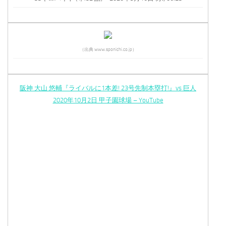
（出典 www.sponichi.co.jp）
阪神 大山 悠輔『ライバルに1本差! 23号先制本塁打!』vs 巨人
2020年10月2日 甲子園球場 – YouTube