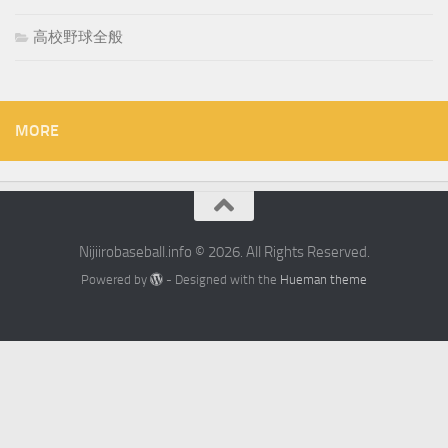
高校野球全般
MORE
Nijiirobaseball.info © 2026. All Rights Reserved.
Powered by
- Designed with the
Hueman theme