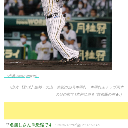
（出典 amd.c.yimg.jp）
（出典 【野球】阪神・大山 先制の23号本塁打 本塁打王トップ岡本
の目の前で1本差に迫る [首都圏の虎★]）
17
名無しさん＠恐縮です
：2020/10/02(金) 21:16:52.46