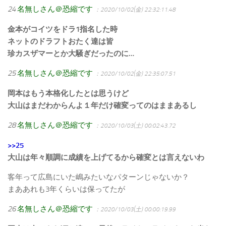
24
名無しさん＠恐縮です
：2020/10/02(金) 22:32:11.48
金本がコイツをドラ1指名した時
ネットのドラフトおたく達は皆
珍カスザマーとか大騒ぎだったのに…
25
名無しさん＠恐縮です
：2020/10/02(金) 22:35:07.51
岡本はもう本格化したとは思うけど
大山はまだわからんよ１年だけ確変ってのはままあるし
28
名無しさん＠恐縮です
：2020/10/03(土) 00:02:43.72
>>25
大山は年々順調に成績を上げてるから確変とは言えないわ
客年って広島にいた嶋みたいなパターンじゃないか？
まああれも3年くらいは保ってたが
26
名無しさん＠恐縮です
：2020/10/03(土) 00:00:19.99