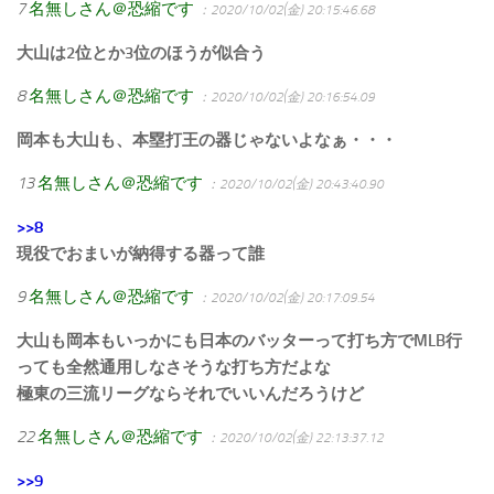
7
名無しさん＠恐縮です
：2020/10/02(金) 20:15:46.68
大山は2位とか3位のほうが似合う
8
名無しさん＠恐縮です
：2020/10/02(金) 20:16:54.09
岡本も大山も、本塁打王の器じゃないよなぁ・・・
13
名無しさん＠恐縮です
：2020/10/02(金) 20:43:40.90
>>8
現役でおまいが納得する器って誰
9
名無しさん＠恐縮です
：2020/10/02(金) 20:17:09.54
大山も岡本もいっかにも日本のバッターって打ち方でMLB行
っても全然通用しなさそうな打ち方だよな
極東の三流リーグならそれでいいんだろうけど
22
名無しさん＠恐縮です
：2020/10/02(金) 22:13:37.12
>>9