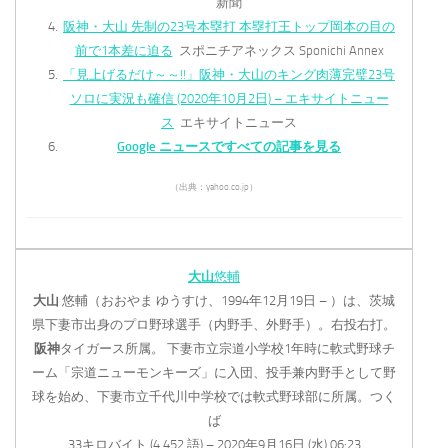
新聞
阪神・大山 先制の23号本塁打 本塁打王トップ岡本の目の
前で1本差に迫る
スポニチアネックス Sponichi Annex
「見上げるだけ～～!!」阪神・大山のキング肉薄完璧23号
ソロに実況も確信 (2020年10月2日) – エキサイトニュー
ス
エキサイトニュース
Google ニュースですべての記事を見る
（出典：yahoo.co.jp）
大山
悠輔
大山
悠輔（おおやま ゆうすけ、1994年12月19日 – ）は、茨城
県下妻市出身のプロ野球選手（内野手、外野手）。右投右打。
阪神
タイガース所属。 下妻市立宗道小学校1年時に軟式野球チ
ーム「宗道ニューモンキーズ」に入団、投手兼内野手として野
球を始め、下妻市立千代川中学校では軟式野球部に所属。つく
ば
33キロバイト (4,452 語) – 2020年9月16日 (水) 06:23