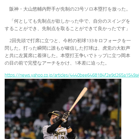
阪神・大山悠輔内野手が先制の23号ソロ本塁打を放った。
「何としても先制点が欲しかった中で、自分のスイングを
することができ、先制点を取ることができて良かったです」
2回先頭で打席に立つと、今村の初球133キロフォークを一
閃した。打った瞬間に誰もが確信した打球は、虎党の大歓声
と共に左翼席に着弾した。本塁打王争いでトップに立つ岡本
の目の前で完璧なアーチをかけ、1本差に迫った。
https://news.yahoo.co.jp/articles/4440bee6468184f2e9d265a1549a