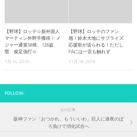
【野球】ロッテ☆新外国人
【野球】ロッテのファン
マーティン外野手獲得！ メ
感！鈴木大地にサプライズ
ジャー通算58発、126盗
応援歌が送られる！ただし
塁 俊足強打☆
FAには一言も触れず
7月 14, 2019
11月 18, 2019
FOLLOW:
次の記事
阪神ファン「おつかれ、もういいわ」巨人に連夜のぼ
ろ負けで消化試合へ