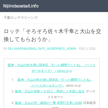
Nijiirobaseball.info
コンテンツへスキップ
千葉ロッテマリーンズ
ロッテ「そろそろ佐々木千隼と大山を交
換してもらおうか」
BY
DEV.NIJIIROBASEBALL.INFO_WORDPRESS_ADMIN
·
10月 3, 2020
阪神・大山の特大弾に関本氏「打った瞬間でしたね」（ベース
ボールキング） – yahoo.co.jp
阪神・大山の特大弾に関本氏「打った瞬間でしたね」
（ベースボールキング）
yahoo.co.jp
阪神・大山が先制ソロ 巨人・岡本に１本差に迫る
サンケ
イスポーツ
阪神・大山23号、納得の一撃 本塁打王争い白熱
日本経済