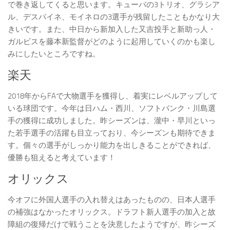
で巻き返してくると思います。キューバの3トリオ、グラシア
ル、デスパイネ、モイネロの3選手が残留したこともかなり大
きいです。また、中日から新加入した又吉投手と新助っ人・
ガルビスを藤本新監督がどのように起用していくのかも楽し
みにしたいところですね。
楽天
2018年からFAで大物選手を獲得し、着実にレベルアップして
いる球団です。今年は日ハム・西川、ソフトバンク・川島選
手の獲得に成功しました。昨シーズンは、瀧中・早川といっ
た若手選手の活躍も目立っており、今シーズンも期待できま
す。個々の選手がしっかり能力を出しきることができれば、
優勝も狙えると考えています！
オリックス
今オフに外国人選手の入れ替えはあったものの、日本人選手
の補強はなかったオリックス。ドラフト新人選手の加入と故
障組の復帰だけで戦うことを決意したようですが、昨シーズ