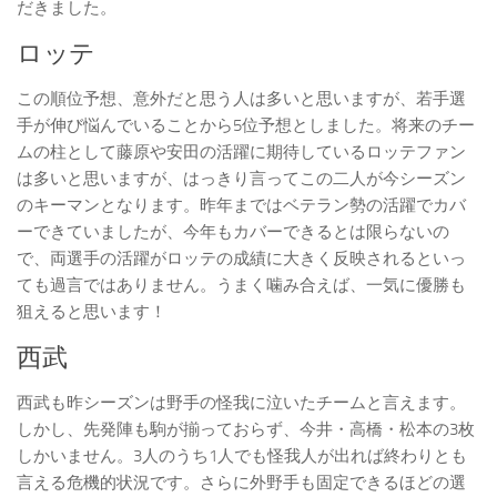
だきました。
ロッテ
この順位予想、意外だと思う人は多いと思いますが、若手選
手が伸び悩んでいることから5位予想としました。将来のチー
ムの柱として藤原や安田の活躍に期待しているロッテファン
は多いと思いますが、はっきり言ってこの二人が今シーズン
のキーマンとなります。昨年まではベテラン勢の活躍でカバ
ーできていましたが、今年もカバーできるとは限らないの
で、両選手の活躍がロッテの成績に大きく反映されるといっ
ても過言ではありません。うまく噛み合えば、一気に優勝も
狙えると思います！
西武
西武も昨シーズンは野手の怪我に泣いたチームと言えます。
しかし、先発陣も駒が揃っておらず、今井・高橋・松本の3枚
しかいません。3人のうち1人でも怪我人が出れば終わりとも
言える危機的状況です。さらに外野手も固定できるほどの選