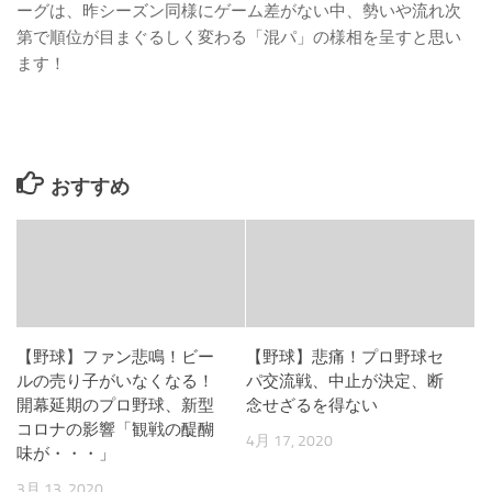
ーグは、昨シーズン同様にゲーム差がない中、勢いや流れ次
第で順位が目まぐるしく変わる「混パ」の様相を呈すと思い
ます！
おすすめ
【野球】ファン悲鳴！ビー
【野球】悲痛！プロ野球セ
ルの売り子がいなくなる！
パ交流戦、中止が決定、断
開幕延期のプロ野球、新型
念せざるを得ない
コロナの影響「観戦の醍醐
4月 17, 2020
味が・・・」
3月 13, 2020