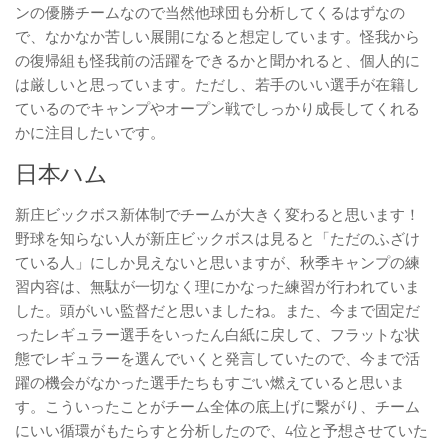
ンの優勝チームなので当然他球団も分析してくるはずなの
で、なかなか苦しい展開になると想定しています。怪我から
の復帰組も怪我前の活躍をできるかと聞かれると、個人的に
は厳しいと思っています。ただし、若手のいい選手が在籍し
ているのでキャンプやオープン戦でしっかり成長してくれる
かに注目したいです。
日本ハム
新庄ビックボス新体制でチームが大きく変わると思います！
野球を知らない人が新庄ビックボスは見ると「ただのふざけ
ている人」にしか見えないと思いますが、秋季キャンプの練
習内容は、無駄が一切なく理にかなった練習が行われていま
した。頭がいい監督だと思いましたね。また、今まで固定だ
ったレギュラー選手をいったん白紙に戻して、フラットな状
態でレギュラーを選んでいくと発言していたので、今まで活
躍の機会がなかった選手たちもすごい燃えていると思いま
す。こういったことがチーム全体の底上げに繋がり、チーム
にいい循環がもたらすと分析したので、4位と予想させていた