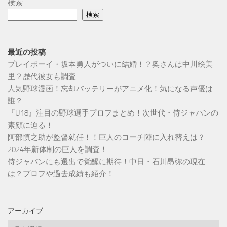
検索
検索
最近の投稿
プレイボーイ・坂本勇人がついに結婚！？奥さんは中川絵美
里？歴代彼女も調査
人気野球漫画！忘却バッテリーがアニメ化！気になる声優は
誰？
『U18』注目の野球選手プロフまとめ！次世代・侍ジャパンの
素顔に迫る！
阿部慎之助が監督就任！！巨人のコーチ陣に入れ替えは？
2024年新体制の巨人を調査！
侍ジャパンにも選出で覚醒に期待！中日・石川昂弥の現在
は？プロフや過去成績も紹介！
アーカイブ
ア