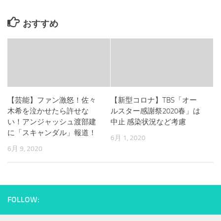
おすすめ
【芸能】ファン激怒！佐々
【新型コロナ】TBS「オー
木希を泣かせたら許せな
ルスター感謝祭2020春」は
い！アンジャッシュ渡部建
中止 感染状況など考慮
に「スキャンダル」報道！
6月 1, 2020
6月 9, 2020
FOLLOW: