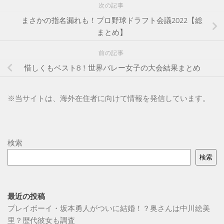
次の記事
まさかの指名漏れも！プロ野球ドラフト会議2022【総
まとめ】
前の記事
惜しくもベスト8！世界バレー女子の大会結果まとめ
※
当サイトは、海外在住者に向けて情報を発信しています。
検索
検索
最近の投稿
プレイボーイ・坂本勇人がついに結婚！？奥さんは中川絵美
里？歴代彼女も調査