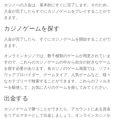
カジノへの入金は、基本的にすぐに完了します。そのため、
入金が完了したらすぐにカジノゲームをプレイすることがで
きます。
カジノゲームを探す
入金が完了したら、すぐにカジノゲームを開始することがで
きます。
オンラインカジノでは、数千種類のゲームが用意されていま
すので、これらのカジノゲームの中から自分の好きなゲーム
を探す必要があります。各カジノのゲーム画面では、ソフト
ウェアプロバイダー、ゲームタイプ、人気ゲームなど、様々
なカテゴリーで検索することができます。これらのフィルタ
ーを駆使して、お気に入りのゲームを探してみてください。
出金する
カジノゲームで勝つことができたら、アカウントにある資金
をリアルマネーとして出金しましょう。オンラインカジノか