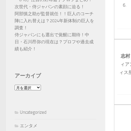
次世代・侍ジャパンの素顔に迫る！
阿部慎之助が監督就任！！巨人のコーチ
陣に入れ替えは？2024年新体制の巨人を
調査！
侍ジャパンにも選出で覚醒に期待！中
日・石川昂弥の現在は？プロフや過去成
績も紹介！
志村
ィア
ィス
アーカイブ
ア
ー
カ
イ
Uncategorized
ブ
エンタメ