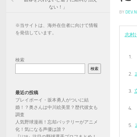
ない！」
BY
DEV.N
※
当サイトは、海外在住者に向けて情報
を発信しています。
志村
検索
検索
最近の投稿
プレイボーイ・坂本勇人がついに結
婚！？奥さんは中川絵美里？歴代彼女も
調査
人気野球漫画！忘却バッテリーがアニメ
化！気になる声優は誰？
『U18』注目の野球選手プロフまとめ！