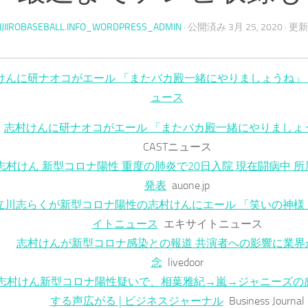
IJIIROBASEBALL.INFO_WORDPRESS_ADMIN
· 公開済み
3月 25, 2020
· 更
けんに研ナオコがエール 「またバカ殿一緒にやりましょうね」 – J
ュース
志村けんに研ナオコがエール 「またバカ殿一緒にやりましょ
CASTニュース
志村けん 新型コロナ陽性 重度の肺炎で20日入院 現在闘病中 
発表
auone.jp
立川志らくが新型コロナ陽性の志村けんにエール 「笑いの神様」
イトニュース
エキサイトニュース
志村けんが新型コロナ感染との報道 共演者への影響に業界
念
livedoor
志村けん新型コロナ陽性疑いで、相葉雅紀→嵐→ジャニーズの
する声広がる | ビジネスジャーナル
Business Journal