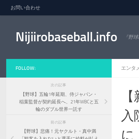
お問い合わせ
コンテンツへスキップ
Nijiirobaseball.info
『野球
FOLLOW:
エンタ
次の記事
【
【野球】五輪1年延期、侍ジャパン・
稲葉監督が契約延長へ、21年WBCと五
輪のダブル世界一託す
入
前の記事
に
【野球】悲痛！元ヤクルト・真中満
「観客を入れないと選手に給料が払え