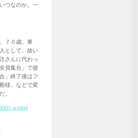
いつなのか。一
、７０歳。東
人として、故い
注さんに代わっ
全員集合」で披
合」終了後はフ
殿様」などで変
だ。
0001-a.html
/