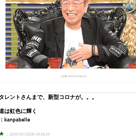
（出典 news.mynavi.jp）
タレントさんまで、新型コロナが。。。
道は虹色に輝く
anpabelle
 ★
：2020/03/25(水) 09:59:23