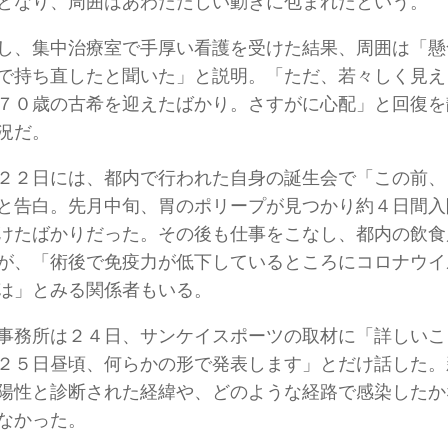
となり、周囲はあわただしい動きに包まれたという。
、集中治療室で手厚い看護を受けた結果、周囲は「懸
で持ち直したと聞いた」と説明。「ただ、若々しく見え
７０歳の古希を迎えたばかり。さすがに心配」と回復を
況だ。
２日には、都内で行われた自身の誕生会で「この前、
と告白。先月中旬、胃のポリープが見つかり約４日間入
けたばかりだった。その後も仕事をこなし、都内の飲食
が、「術後で免疫力が低下しているところにコロナウイ
は」とみる関係者もいる。
務所は２４日、サンケイスポーツの取材に「詳しいこ
２５日昼頃、何らかの形で発表します」とだけ話した。
陽性と診断された経緯や、どのような経路で感染したか
なかった。