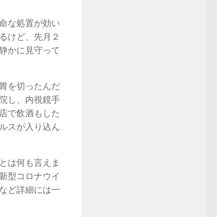
命な処置が効い
るけど、先月２
静かに見守って
胃を切ったんだ
院し、内視鏡手
店で飲酒もした
ルスが入り込ん
とは何も言えま
新型コロナウイ
など詳細には一