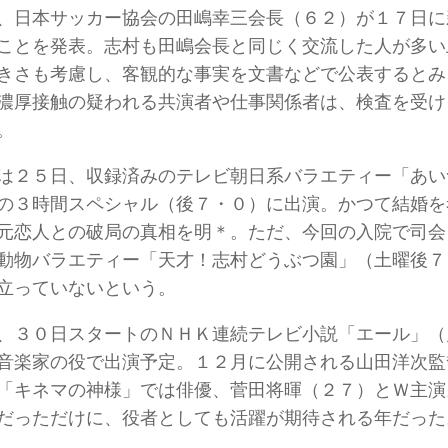
日本サッカー協会の田嶋幸三会長（６２）が１７日に
ことを発表。志村も田嶋会長と同じく交流した人が多い
きさも考慮し、客観的な事実を文書などで公表するとみ
濃厚接触の疑われる共演者や仕事関係者は、検査を受け
。
２５日、収録済みのテレビ朝日系バラエティー「あい
の３時間スペシャル（後７・０）に出演。かつて結婚を
元恋人との破局の真相を明＊。ただ、今回の入院で司会
動物バラエティー「天才！志村どうぶつ園」（土曜後７
立っていないという。
３０日スタートのＮＨＫ連続テレビ小説「エール」（
音楽家の役で出演予定。１２月に公開される山田洋次監
「キネマの神様」では俳優、菅田将暉（２７）とＷ主演
だっただけに、役者としても活躍が期待される年だった