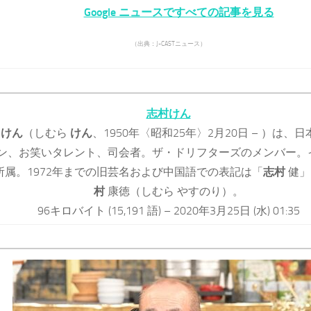
Google ニュースですべての記事を見る
（出典：J-CASTニュース）
志村けん
けん
（しむら
けん
、1950年〈昭和25年〉2月20日 – ）は、
ン、お笑いタレント、司会者。ザ・ドリフターズのメンバー。
所属。1972年までの旧芸名および中国語での表記は「
志村
健」
村
康徳（しむら やすのり）。
96キロバイト (15,191 語) – 2020年3月25日 (水) 01:35