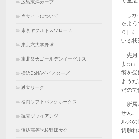
で重症
広島東洋カープ
しかし
当サイトについて
たよう
東京ヤクルトスワローズ
０日に
いる状
東京六大学野球
先月２
東北楽天ゴールデンイーグルス
よね」
術を受
横浜DeNAベイスターズ
ようだ
独立リーグ
だので
福岡ソフトバンクホークス
所属事
せん。
読売ジャイアンツ
ルスの
切触れ
選抜高等学校野球大会