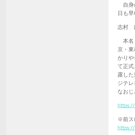
自身の
日も早
志村 
本名・
京・東
かりや
て正式
露した
ジテレ
なおじ
https:
※前ス
https: