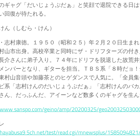
ギャグ「だいじょうぶだぁ」と笑顔で退院できる日は
い回復が待たれる。
けん（しむら・けん）
志村康徳。１９５０（昭和２５）年２月２０日生まれ
村山市出身。高校卒業と同時にザ・ドリフターズの付き
長介さんに弟子入り。７４年にドリフを脱退した故荒井
メンバーとなり、ギターを担当。ＴＢＳ系「８時だョ！
東村山音頭や加藤茶とのヒゲダンスで人気に。「全員集
ビ系「志村けんのだいじょうぶだぁ」「志村けんのバカ
さん、だっふんだ、アイーンなど数多くのギャグを生ん
//www.sanspo.com/geino/amp/20200325/geo2003250300
レ
//hayabusa9.5ch.net/test/read.cgi/mnewsplus/1585094821