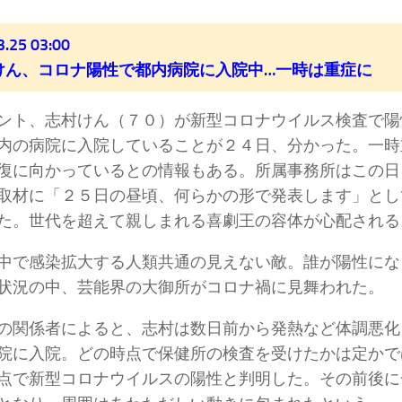
3.25 03:00
けん、コロナ陽性で都内病院に入院中…一時は重症に
ト、志村けん（７０）が新型コロナウイルス検査で陽
内の病院に入院していることが２４日、分かった。一時
復に向かっているとの情報もある。所属事務所はこの日
取材に「２５日の昼頃、何らかの形で発表します」とし
た。世代を超えて親しまれる喜劇王の容体が心配される
で感染拡大する人類共通の見えない敵。誰が陽性にな
状況の中、芸能界の大御所がコロナ禍に見舞われた。
関係者によると、志村は数日前から発熱など体調悪化
院に入院。どの時点で保健所の検査を受けたかは定かで
点で新型コロナウイルスの陽性と判明した。その前後に