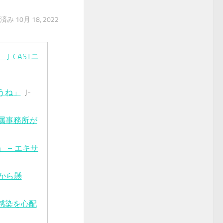
新済み
10月 18, 2022
-CASTニ
うね」
J-
所属事務所が
 – エキサ
から懸
感染を心配