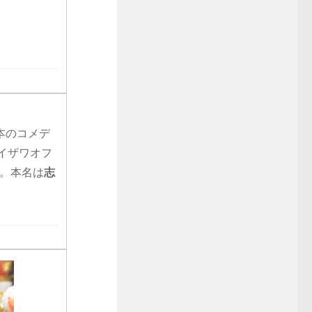
日本のコメデ
イザワオフ
。本名は
志