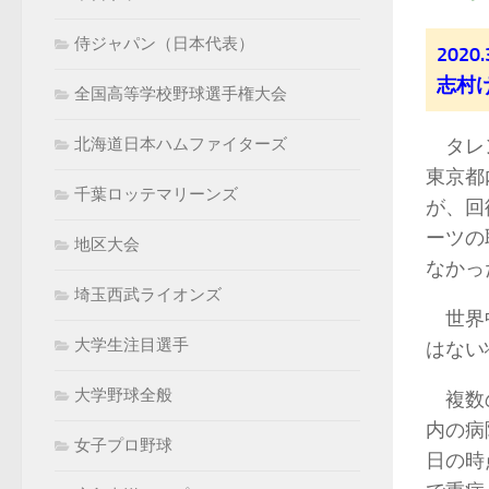
侍ジャパン（日本代表）
2020.
志村
全国高等学校野球選手権大会
タレン
北海道日本ハムファイターズ
東京都
千葉ロッテマリーンズ
が、回
ーツの
地区大会
なかっ
埼玉西武ライオンズ
世界中
大学生注目選手
はない
大学野球全般
複数の
内の病
女子プロ野球
日の時