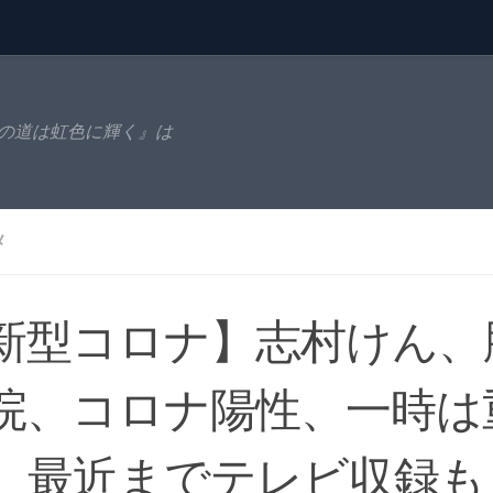
の道は虹色に輝く』は
メ
新型コロナ】志村けん、
院、コロナ陽性、一時は
 最近までテレビ収録も