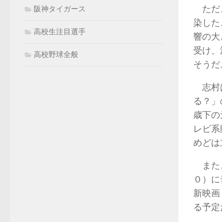
ただ、
阪神タイガース
染した
高校生注目選手
響の大
受け、
高校野球全般
そうだ
志村は
る？」
歳下の
レビ系
めどは
また、
０）に
新映画
る予定