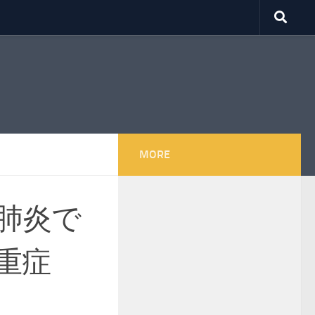
MORE
肺炎で
重症