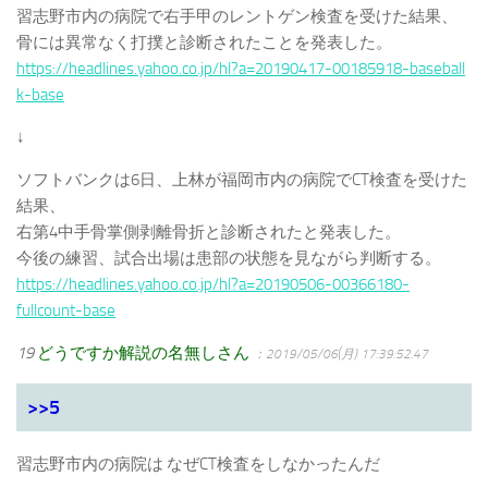
習志野市内の病院で右手甲のレントゲン検査を受けた結果、
骨には異常なく打撲と診断されたことを発表した。
https://headlines.yahoo.co.jp/hl?a=20190417-00185918-baseball
k-base
↓
ソフトバンクは6日、上林が福岡市内の病院でCT検査を受けた
結果、
右第4中手骨掌側剥離骨折と診断されたと発表した。
今後の練習、試合出場は患部の状態を見ながら判断する。
https://headlines.yahoo.co.jp/hl?a=20190506-00366180-
fullcount-base
19
どうですか解説の名無しさん
：2019/05/06(月) 17:39:52.47
>>5
習志野市内の病院は なぜCT検査をしなかったんだ