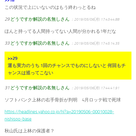
>>18
この状況で上にいないのはもう終わっとるね
29
どうですか解説の名無しさん
：2019/05/06(月) 17:43:44.88
ほんと持ってる人間持ってない人間が分かれる1年だな
33
どうですか解説の名無しさん
：2019/05/06(月) 17:45:14.35
>>29
運も実力のうち 1回のチャンスでものにしないと 何回もチ
ャンスは巡ってこない
31
どうですか解説の名無しさん
：2019/05/06(月) 17:44:41.91
ソフトバンク上林の右手骨折が判明 4月ロッテ戦で死球
https://headlines.yahoo.co.jp/hl?a=20190506-00010028-
nishispo-base
秋山氏は上林の保護者？