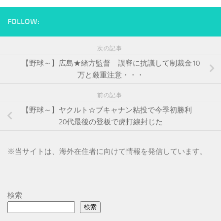
FOLLOW:
次の記事
【野球～】広島★緒方監督 誤審に抗議して制裁金10
万と厳重注意・・・
前の記事
【野球～】ヤクルト☆ブキャナン粘投で今季初勝利
20代最後の登板で虎打線封じた
※
当サイトは、海外在住者に向けて情報を発信しています。
検索
検索