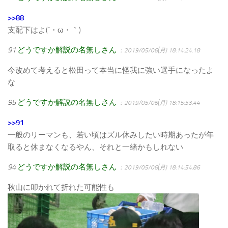
>>88
支配下はよ(´・ω・｀)
91
どうですか解説の名無しさん
：2019/05/06(月) 18:14:24.18
今改めて考えると松田って本当に怪我に強い選手になったよ
な
95
どうですか解説の名無しさん
：2019/05/06(月) 18:15:53.44
>>91
一般のリーマンも、若い頃はズル休みしたい時期あったが年
取ると休まなくなるやん、それと一緒かもしれない
94
どうですか解説の名無しさん
：2019/05/06(月) 18:14:54.86
秋山に叩かれて折れた可能性も