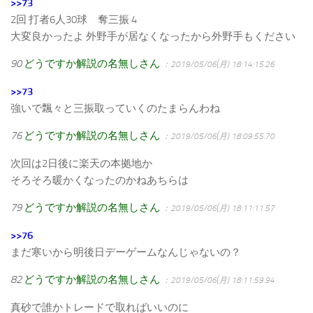
>>73
2回 打者6人30球 奪三振 4
大変良かったよ 外野手が居なくなったから外野手もください
90
どうですか解説の名無しさん
：2019/05/06(月) 18:14:15.26
>>73
強いで飄々と三振取っていくのたまらんわね
76
どうですか解説の名無しさん
：2019/05/06(月) 18:09:55.70
次回は2日後に楽天の本拠地か
そろそろ暖かくなったのかねあちらは
79
どうですか解説の名無しさん
：2019/05/06(月) 18:11:11.57
>>76
まだ寒いから明後日デーゲームなんじゃないの？
82
どうですか解説の名無しさん
：2019/05/06(月) 18:11:59.94
真砂で誰かトレードで取ればいいのに