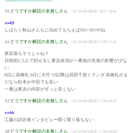
54
どうですか解説の名無しさん
：2019/05/06(月) 18:01:16.84
>>49
しばらく秋山さんちに泊めてもらえばWin-Winやね
44
どうですか解説の名無しさん
：2019/05/06(月) 17:53:17.32
東浜落ちそうじゃね？
日程的に5人で回せるし東浜抹消が一番他の先発の影響が少な
い
8日に高橋礼 9日に大竹 10以降は武田千賀ミランダ 高橋礼がま
だなら松本か中田でも良い
一番は東浜の内容がずっと良くない
52
どうですか解説の名無しさん
：2019/05/06(月) 17:59:35.87
>>44
工藤の試合後インタビュー聞く限り落ちない
48
どうですか解説の名無しさん
：2019/05/06(月) 17:56:40.63