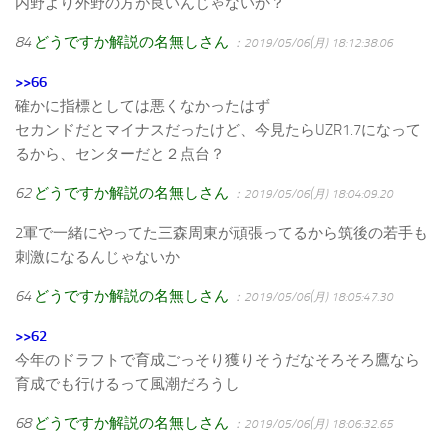
内野より外野の方が良いんじゃないか？
84
どうですか解説の名無しさん
：2019/05/06(月) 18:12:38.06
>>66
確かに指標としては悪くなかったはず
セカンドだとマイナスだったけど、今見たらUZR1.7になって
るから、センターだと２点台？
62
どうですか解説の名無しさん
：2019/05/06(月) 18:04:09.20
2軍で一緒にやってた三森周東が頑張ってるから筑後の若手も
刺激になるんじゃないか
64
どうですか解説の名無しさん
：2019/05/06(月) 18:05:47.30
>>62
今年のドラフトで育成ごっそり獲りそうだなそろそろ鷹なら
育成でも行けるって風潮だろうし
68
どうですか解説の名無しさん
：2019/05/06(月) 18:06:32.65