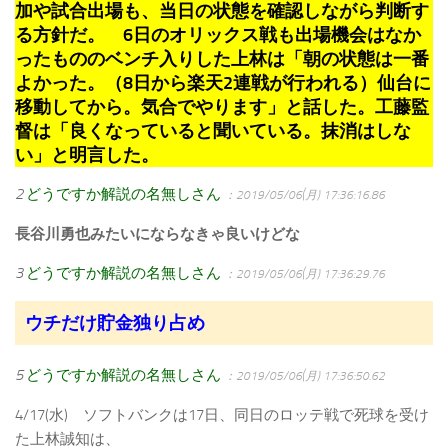
加や試合出場も、当日の状態を確認しながら判断す
る方針だ。 6日のオリックス戦も出場機会はなか
ったもののベンチ入りした上林は「朝の状態は一番
よかった。（8日から楽天2連戦が行われる）仙台に
移動してから。気合でやります」と話した。工藤監
督は「良くなっていると聞いている。抹消はしな
い」と明言した。
2
どうですか解説の名無しさん
：2019/05/06(月) 17:36:16.86
長谷川勇也みたいにならなきゃ良いけどな
3
どうですか解説の名無しさん
：2019/05/06(月) 17:36:29.76
ウチだけ貯金独り占め
5
どうですか解説の名無しさん
：2019/05/06(月) 17:36:50.62
4/17(水) ソフトバンクは17日、同日のロッテ戦で死球を受け
た上林誠知は、