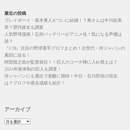
最近の投稿
プレイボーイ・坂本勇人がついに結婚！？奥さんは中川絵美
里？歴代彼女も調査
人気野球漫画！忘却バッテリーがアニメ化！気になる声優は
誰？
『U18』注目の野球選手プロフまとめ！次世代・侍ジャパンの
素顔に迫る！
阿部慎之助が監督就任！！巨人のコーチ陣に入れ替えは？
2024年新体制の巨人を調査！
侍ジャパンにも選出で覚醒に期待！中日・石川昂弥の現在
は？プロフや過去成績も紹介！
アーカイブ
ア
ー