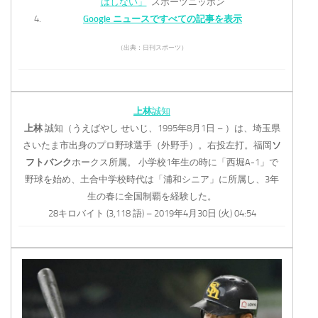
はしない」
スポーツニッポン
Google ニュースですべての記事を表示
（出典：日刊スポーツ）
上林
誠知
上林
誠知（うえばやし せいじ、1995年8月1日 – ）は、埼玉県
さいたま市出身のプロ野球選手（外野手）。右投左打。福岡
ソ
フトバンク
ホークス所属。 小学校1年生の時に「西堀A-1」で
野球を始め、土合中学校時代は「浦和シニア」に所属し、3年
生の春に全国制覇を経験した。
28キロバイト (3,118 語) – 2019年4月30日 (火) 04:54