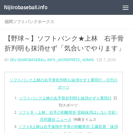
Nijiirobaseball.info
コンテンツへスキップ
福岡ソフトバンクホークス
【野球～】ソフトバンク★上林 右手骨
折判明も抹消せず「気合いでやります」
BY
DEV.NIJIIROBASEBALL.INFO_WORDPRESS_ADMIN
·
5月 7, 2019
ソフトバンク上林の右手骨折判明も抹消せず１軍同行 – 日刊ス
ポーツ
ソフトバンク上林の右手骨折判明も抹消せず１軍同行
日
刊スポーツ
ソフトＢ・上林、右手の剥離骨折 登録抹消はしない方針 |
共同通信 ニュース
沖縄タイムス
ソフトB上林は右手薬指中手骨の剥離骨折 工藤監督「抹消