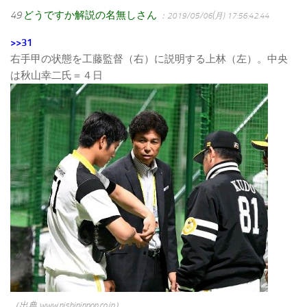
49
どうですか解説の名無しさん
：2019/05/06(月) 17:56:42.44
>>31
右手甲の状態を工藤監督（右）に説明する上林（左）。中央
は秋山幸二氏＝４日
（出典 www.nishinippon.co.jp）