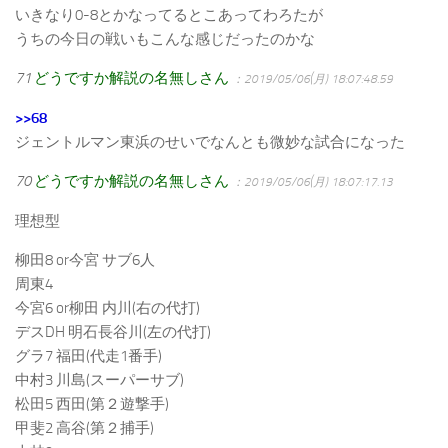
いきなり0-8とかなってるとこあってわろたが
うちの今日の戦いもこんな感じだったのかな
71
どうですか解説の名無しさん
：2019/05/06(月) 18:07:48.59
>>68
ジェントルマン東浜のせいでなんとも微妙な試合になった
70
どうですか解説の名無しさん
：2019/05/06(月) 18:07:17.13
理想型
柳田8 or今宮 サブ6人
周東4
今宮6 or柳田 内川(右の代打)
デスDH 明石長谷川(左の代打)
グラ7 福田(代走1番手)
中村3 川島(スーパーサブ)
松田5 西田(第２遊撃手)
甲斐2 高谷(第２捕手)