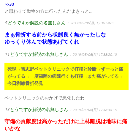
>>30
と思わせて動物の方に行ったんだよきっと…
6
どうですか解説の名無しさん
：2019/05/06(月) 17:36:59.05
まぁ骨折する前から状態良く無かったしな
ゆっくり休んで状態あげてくれ
11
どうですか解説の名無しさん
：2019/05/06(月) 17:38:20.10
死球→習志野ペットクリニックで打撲と診断→ずーっと痛
がってる→一度福岡の病院行くも打撲→まだ痛がってる→
今日剥離骨折発見
ペットクリニックのおかげで悪化したわ
13
どうですか解説の名無しさん
：2019/05/06(月) 17:38:34.15
守備の貢献度は高かっただけに上林離脱は地味に痛
いかな