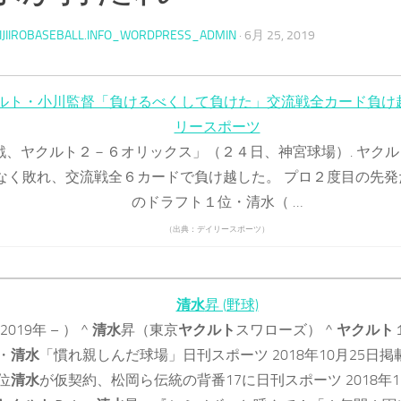
IJIIROBASEBALL.INFO_WORDPRESS_ADMIN
·
6月 25, 2019
ルト・小川監督「負けるべくして負けた」交流戦全カード負け越し
リースポーツ
戦、ヤクルト２－６オリックス」（２４日、神宮球場）. ヤク
なく敗れ、交流戦全６カードで負け越した。 プロ２度目の先発
のドラフト１位・清水（ …
（出典：デイリースポーツ）
清水
昇 (野球)
2019年 – ） ^
清水
昇（東京
ヤクルト
スワローズ） ^
ヤクルト
・
清水
「慣れ親しんだ球場」日刊スポーツ 2018年10月25日掲載
位
清水
が仮契約、松岡ら伝統の背番17に日刊スポーツ 2018年1