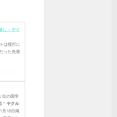
 – デイ
ルトは投打に
だった先発
１位の国学
 ^
ヤクル
1月18日掲