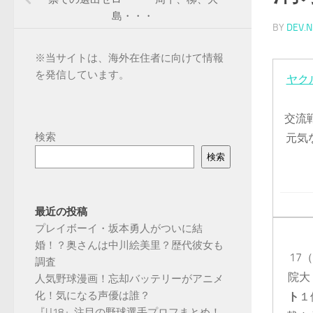
島・・・
BY
DEV.N
※
当サイトは、海外在住者に向けて情報
を発信しています。
ヤク
交流
検索
元気
検索
最近の投稿
プレイボーイ・坂本勇人がついに結
婚！？奥さんは中川絵美里？歴代彼女も
17（
調査
院大
人気野球漫画！忘却バッテリーがアニメ
化！気になる声優は誰？
ト
１
『U18』注目の野球選手プロフまとめ！