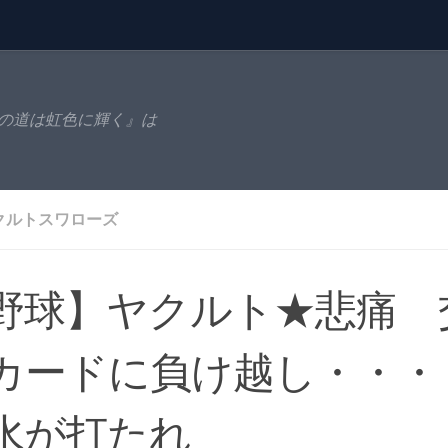
の道は虹色に輝く』は
クルトスワローズ
野球】ヤクルト★悲痛 
カードに負け越し・・・
水が打たれ