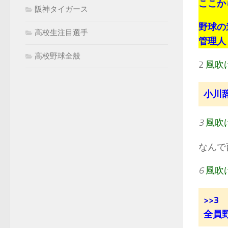
ここか
阪神タイガース
野球の
高校生注目選手
管理人：k
高校野球全般
2
風吹
小川
3
風吹
なんで
6
風吹
>>3
全員