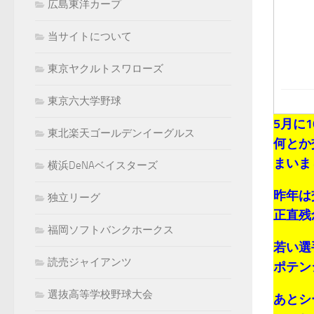
広島東洋カープ
当サイトについて
東京ヤクルトスワローズ
東京六大学野球
5月に
東北楽天ゴールデンイーグルス
何とか
まいま
横浜DeNAベイスターズ
昨年は
独立リーグ
正直残
福岡ソフトバンクホークス
若い選
読売ジャイアンツ
ポテン
選抜高等学校野球大会
あとシ