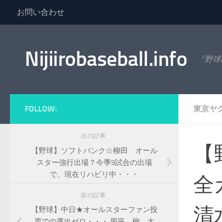
お問い合わせ
コンテンツへスキップ
Nijiirobaseball.info
『野球
FOLLOW:
東京ヤ
次の記事
【
【野球】ソフトバンク☆柳田 オール
スター強行出場？今季9試合の出場
で、現在リハビリ中・・・
全
前の記事
清
【野球】中日★オールスターファン投
票での選出ゼロ・・・ 周平、柳、大