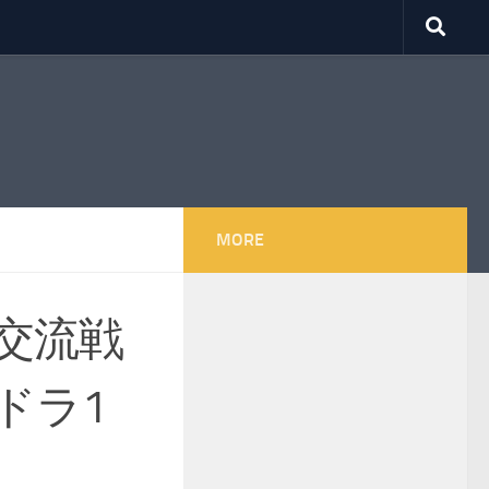
MORE
交流戦
ドラ1