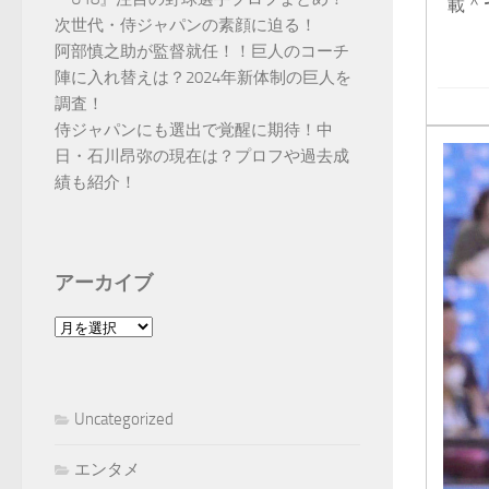
載 ^
次世代・侍ジャパンの素顔に迫る！
阿部慎之助が監督就任！！巨人のコーチ
陣に入れ替えは？2024年新体制の巨人を
調査！
侍ジャパンにも選出で覚醒に期待！中
日・石川昂弥の現在は？プロフや過去成
績も紹介！
アーカイブ
ア
ー
カ
イ
Uncategorized
ブ
エンタメ