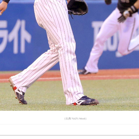
（出典 hochi.news）