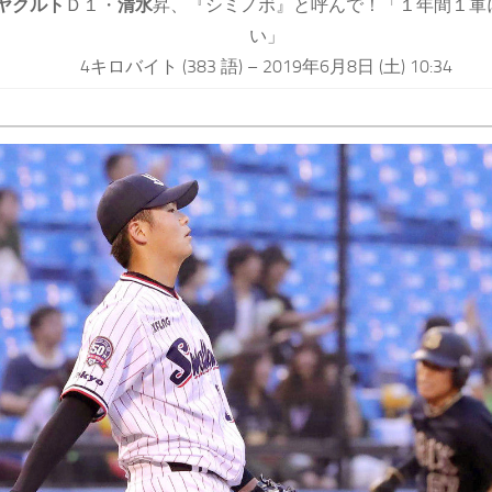
ヤクルト
Ｄ１・
清水
昇、『シミノボ』と呼んで！「１年間１軍
い」
4キロバイト (383 語) – 2019年6月8日 (土) 10:34