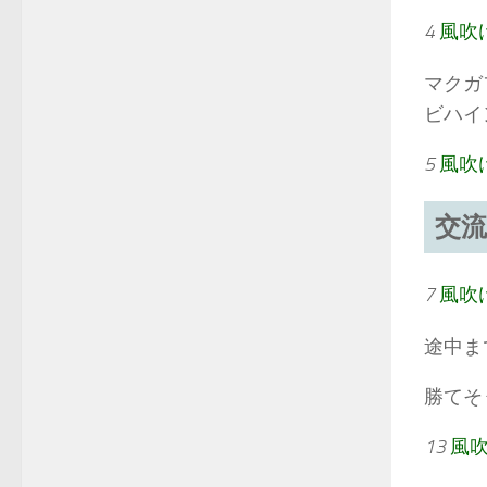
4
風吹
マクガ
ビハイ
5
風吹
交流
7
風吹
途中ま
勝てそ
13
風