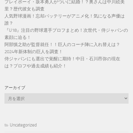
プレイボーイ・坂本勇人がついに結婚！？奥さんは中川絵美
里？歴代彼女も調査
人気野球漫画！忘却バッテリーがアニメ化！気になる声優は
誰？
『U18』注目の野球選手プロフまとめ！次世代・侍ジャパンの
素顔に迫る！
阿部慎之助が監督就任！！巨人のコーチ陣に入れ替えは？
2024年新体制の巨人を調査！
侍ジャパンにも選出で覚醒に期待！中日・石川昂弥の現在
は？プロフや過去成績も紹介！
アーカイブ
ア
ー
カ
イ
ブ
Uncategorized