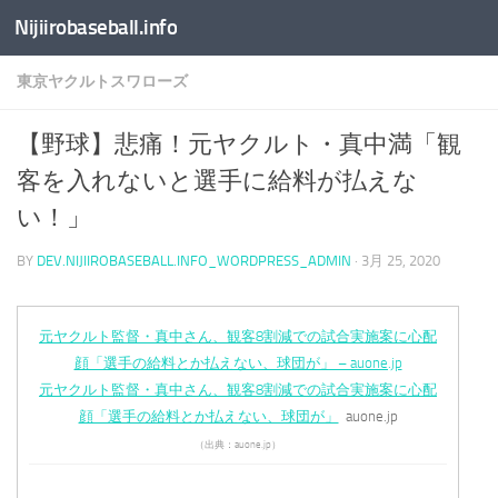
Nijiirobaseball.info
コンテンツへスキップ
東京ヤクルトスワローズ
【野球】悲痛！元ヤクルト・真中満「観
客を入れないと選手に給料が払えな
い！」
BY
DEV.NIJIIROBASEBALL.INFO_WORDPRESS_ADMIN
·
3月 25, 2020
元ヤクルト監督・真中さん、観客8割減での試合実施案に心配
顔「選手の給料とか払えない、球団が」 – auone.jp
元ヤクルト監督・真中さん、観客8割減での試合実施案に心配
顔「選手の給料とか払えない、球団が」
auone.jp
（出典：auone.jp）