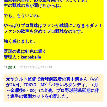
生の野球の音が聞けたからね。
でも、もういいわ。
やっぱりプロ野球はファンが球場にいなきゃダメ！
ファンの歓声も含めてプロ野球なのです。
強く感じました。
野球の道は虹色に輝く
管理人：kanpabelle
1
Egg ★
：2020/03/24(火) 23:41:26
元ヤクルト監督で野球解説者の真中満さん（49）
が24日、TOKYO MX「バラいろダンディ」（月
～金曜後9・00）に出演。プロ野球開幕延期に伴
う選手の報酬カットを心配した。