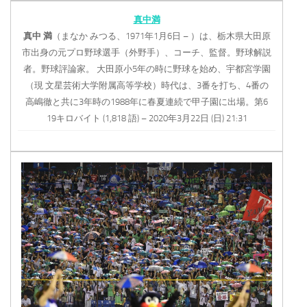
真中満
真中
満
（まなか みつる、1971年1月6日 – ）は、栃木県大田原
市出身の元プロ野球選手（外野手）、コーチ、監督。野球解説
者。野球評論家。 大田原小5年の時に野球を始め、宇都宮学園
（現 文星芸術大学附属高等学校）時代は、3番を打ち、4番の
高嶋徹と共に3年時の1988年に春夏連続で甲子園に出場。第6
19キロバイト (1,818 語) – 2020年3月22日 (日) 21:31