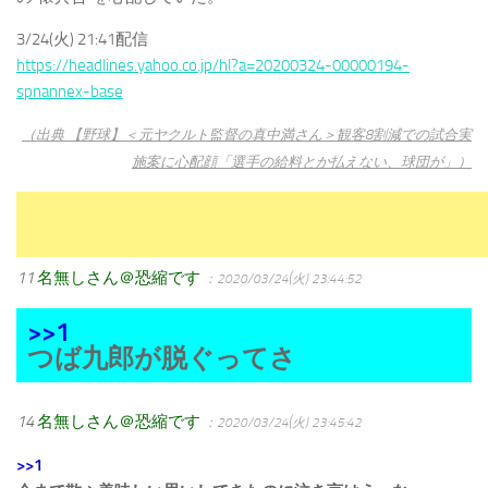
3/24(火) 21:41配信
https://headlines.yahoo.co.jp/hl?a=20200324-00000194-
spnannex-base
（出典 【野球】＜元ヤクルト監督の真中満さん＞観客8割減での試合実
施案に心配顔「選手の給料とか払えない、球団が」）
11
名無しさん＠恐縮です
：2020/03/24(火) 23:44:52
>>1
つば九郎が脱ぐってさ
14
名無しさん＠恐縮です
：2020/03/24(火) 23:45:42
>>1