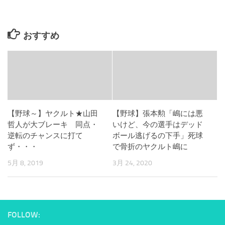
おすすめ
【野球～】ヤクルト★山田
【野球】張本勲「嶋には悪
哲人が大ブレーキ 同点・
いけど、今の選手はデッド
逆転のチャンスに打て
ボール逃げるの下手」死球
ず・・・
で骨折のヤクルト嶋に
5月 8, 2019
3月 24, 2020
FOLLOW: