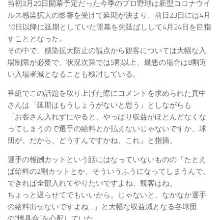
当初3月20日開幕予定だった今季のプロ野球は新型コロナウイ
ルス感染拡大の影響を受けて延期が決まり、前日23日には4月
10日以降に延期としていた開幕を先延ばしして4月24日を目指
すこととなった。
その中で、感染拡大防止の観点から観客については大幅な入
場制限が必要で、状況次第では5割以上、最悪の場合は8割近
い入場者減となることも検討している。
番組でこの話題を取り上げた際にコメントを求められた真中
さんは「延期はもうしょうがないと思う」としながらも
「お客さん入れずにやると、やっぱり収益がほとんどなくな
ってしまうので選手の給料とか払えないじゃないですか、球
団が。だから、どうすんですかね、これ」と指摘。
選手の報酬カットという話にはなっていないものの「たとえ
ば給料の2割カットとか、そういうふうになってしまうんで、
できれば全部入れてやりたいですよね、観客はね。
ちょっと遅らせてでもいいから。じゃないと、なかなか選手
の給料出せないですよね…」と大幅な収益減となる各球団
の“懐具合”を心配していた。