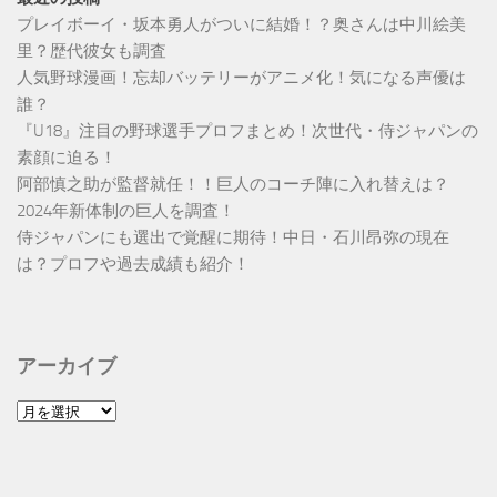
プレイボーイ・坂本勇人がついに結婚！？奥さんは中川絵美
里？歴代彼女も調査
人気野球漫画！忘却バッテリーがアニメ化！気になる声優は
誰？
『U18』注目の野球選手プロフまとめ！次世代・侍ジャパンの
素顔に迫る！
阿部慎之助が監督就任！！巨人のコーチ陣に入れ替えは？
2024年新体制の巨人を調査！
侍ジャパンにも選出で覚醒に期待！中日・石川昂弥の現在
は？プロフや過去成績も紹介！
アーカイブ
ア
ー
カ
イ