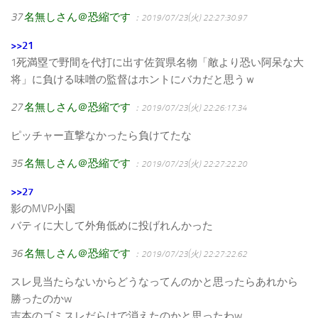
37
名無しさん＠恐縮です
：2019/07/23(火) 22:27:30.97
>>21
1死満塁で野間を代打に出す佐賀県名物「敵より恐い阿呆な大
将」に負ける味噌の監督はホントにバカだと思うｗ
27
名無しさん＠恐縮です
：2019/07/23(火) 22:26:17.34
ピッチャー直撃なかったら負けてたな
35
名無しさん＠恐縮です
：2019/07/23(火) 22:27:22.20
>>27
影のMVP小園
バティに大して外角低めに投げれんかった
36
名無しさん＠恐縮です
：2019/07/23(火) 22:27:22.62
スレ見当たらないからどうなってんのかと思ったらあれから
勝ったのかw
吉本のゴミスレだらけで消えたのかと思ったわw