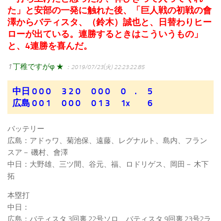
た」と安部の一発に触れた後、「巨人戦の初戦の會
澤からバティスタ、（鈴木）誠也と、日替わりヒー
ローが出ている。連勝するときはこういうもの」
と、4連勝を喜んだ。
1
丁稚ですがφ ★
：2019/07/23(火) 22:23:22.85
中日 0 0 0 3 2 0 0 0 0 0 . 5
広島 0 0 1 0 0 0 0 1 3 1x 6
バッテリー
広島：アドゥワ、菊池保、遠藤、レグナルト、島内、フラン
スア－ 磯村、會澤
中日：大野雄、三ツ間、谷元、福、ロドリゲス、岡田－ 木下
拓
本塁打
中日：
広島：バティスタ 3回裏 22号ソロ、バティスタ 9回裏 23号2ラ