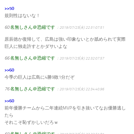
>>50
規則性はないな！
60
名無しさん＠恐縮です
：2019/07/23(火) 22:31:07.51
原辰徳か復帰して、広島は強い印象ないとか舐められて実際
巨人に独走許すとかダサいよな
66
名無しさん＠恐縮です
：2019/07/23(火) 22:32:07.57
>>60
今季の巨人は広島に4勝9敗1分だぞ
76
名無しさん＠恐縮です
：2019/07/23(火) 22:34:40.96
>>60
前年優勝チームから二年連続MVPを引き抜いてなお優勝逃し
たら
それこそ恥ずかしいだろｗ
69
名無しさん＠恐縮です