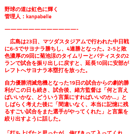
野球の道は虹色に輝く
管理人：kanpabelle
————————————-
広島は23日、マツダスタジアムで行われた中日戦
に6-5でサヨナラ勝ちし、4連勝となった。2-5と敗
色濃厚の9回に菊池涼のタイムリーとバティスタの2
ランで試合を振り出しに戻すと、延長10回に安部が
レフトへサヨナラ本塁打を放った。
自力優勝消滅危機となった19日の試合からの劇的勝
利がこの日も続き、試合後、緒方監督は「何と言え
ばいいかな、どういう言葉にすればいいのか…」と
しばらく考えた後に「間違いなく、本当に記憶に残
るすごい試合をまた選手がやってくれた」と言葉を
絞り出すように話した。
「打ち上げたと思ったが、伸びきって入ってくれ