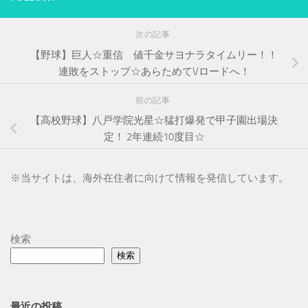
次の記事
【野球】巨人☆重信 値千金サヨナラタイムリー！！
連敗をストップ☆あらためてVロードへ！
前の記事
【高校野球】八戸学院光星☆猛打爆発で甲子園出場決
定！ 2年連続10度目☆
※
当サイトは、海外在住者に向けて情報を発信しています。
検索
検索
最近の投稿