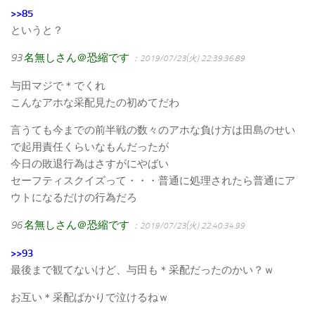
>>85
というと？
93
名無しさん＠恐縮です
：2019/07/23(火) 22:39:36.89
与田マジで＊でくれ
こんなアホな采配見たの初めてだわ
言うても今までの前半戦の数々のアホな負け方は田島のせい
で起用責任くらいなもんだったが
今日の敗退行為はさすがにやばい
セーフティスクイズって・・・普通に処理されたら普通にア
ウトになるだけの行為だろ
96
名無しさん＠恐縮です
：2019/07/23(火) 22:40:34.99
>>93
最後まで観てないけど、与田も＊采配だったのかい？ｗ
お互い＊采配ばかりで泣けるねｗ