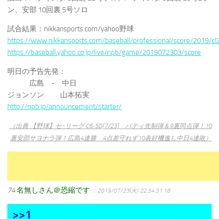
ン、安部 10回裏 5号ソロ
試合結果：nikkansports.com/yahoo野球
https://www.nikkansports.com/baseball/professional/score/2019/c
https://baseball.yahoo.co.jp/live/npb/game/2019072303/score
明日の予告先発：
広島 - 中日
ジョンソン 山本拓実
http://npb.jp/announcement/starter/
（出典 【野球】セ･リーグ C6-5D[7/23] バティ先制弾＆9裏同点弾！10
裏安部サヨナラ弾！広島4連勝 4点差守れず10表好機逸し中日4連敗）
74
名無しさん＠恐縮です
：2019/07/23(火) 22:34:31.18
>>1