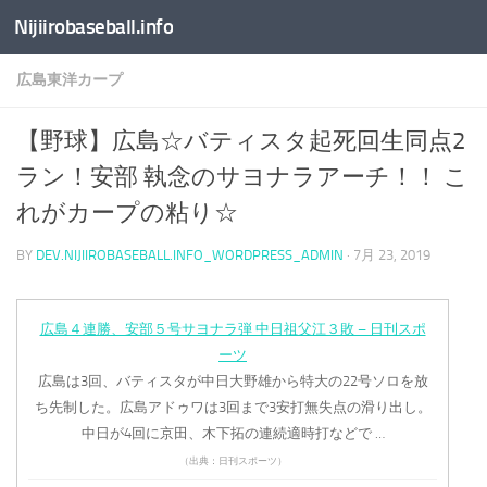
Nijiirobaseball.info
コンテンツへスキップ
広島東洋カープ
【野球】広島☆バティスタ起死回生同点2
ラン！安部 執念のサヨナラアーチ！！ こ
れがカープの粘り☆
BY
DEV.NIJIIROBASEBALL.INFO_WORDPRESS_ADMIN
·
7月 23, 2019
広島４連勝、安部５号サヨナラ弾 中日祖父江３敗 – 日刊スポ
ーツ
広島は3回、バティスタが中日大野雄から特大の22号ソロを放
ち先制した。広島アドゥワは3回まで3安打無失点の滑り出し。
中日が4回に京田、木下拓の連続適時打などで …
（出典：日刊スポーツ）