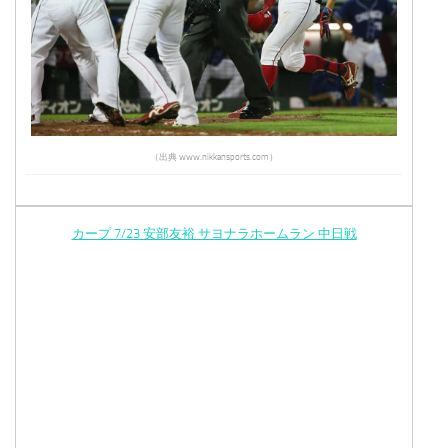
（出典 www.nikkansports.com）
カープ 7/23 安部友裕 サヨナラホームラン 中日戦