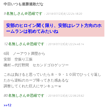
中日いつも連勝連敗だな
9
名無しさん＠恐縮です
：2019/07/23(火) 22:24:18.20
安部のヒロイン聞く限り、安部はレフト方向のホ
ームランは初めてみたいね
12
名無しさん＠恐縮です
：2019/07/23(火) 22:24:46.14
6回 ノーアウト満塁から
安部 空振り三振
磯村→代打野間 セカンドゴロゲッツー
これは負けると思っていたら８・９・１０回でひっくり返し
たから逆転のカープ帰ってきた感あるな
調整してくれた巨人にサンキューｗ
80
名無しさん＠恐縮です
：2019/07/23(火) 22:36:25.62
>>12