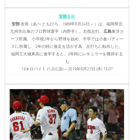
安部
友裕
安部
友裕（あべ ともひろ、1989年6月24日 – ）は、福岡県北
九州市出身のプロ野球選手（内野手）。右投左打。
広島
東洋カ
ープ所属。 小学校2年から野球を始め、中学では小倉バディー
ズに所属し、2年の時に俊足を活かす為、左打ちに転向した。
福岡工大城東高に進学すると、2年時にレギュラーを獲得する
も
13キロバイト (1,202 語) – 2019年6月27日 (木) 13:07