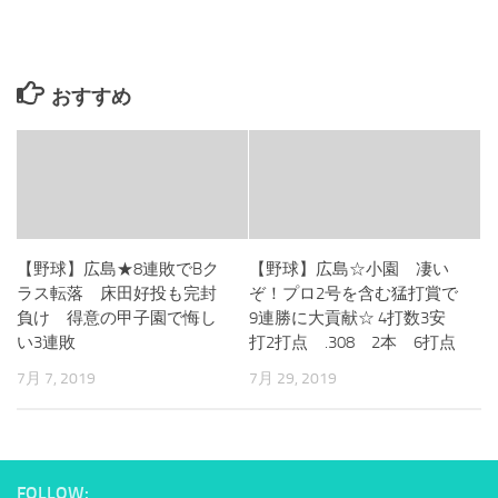
おすすめ
【野球】広島★8連敗でBク
【野球】広島☆小園 凄い
ラス転落 床田好投も完封
ぞ！プロ2号を含む猛打賞で
負け 得意の甲子園で悔し
9連勝に大貢献☆ 4打数3安
い3連敗
打2打点 .308 2本 6打点
7月 7, 2019
7月 29, 2019
FOLLOW: