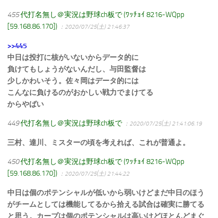
455
代打名無し＠実況は野球ch板で (ﾜｯﾁｮｲ 8216-WQpp
[59.168.86.170])
：2020/07/25(土) 21:46:37
>>445
中日は投打に核がいないからデータ的に
負けてもしょうがないんだし、与田監督は
少しかわいそう。佐々岡はデータ的には
こんなに負けるのがおかしい戦力でまけてる
からやばい
449
代打名無し＠実況は野球ch板で
：2020/07/25(土) 21:41:06.19
三村、達川、ミスターの頃を考えれば、これが普通よ。
450
代打名無し＠実況は野球ch板で (ﾜｯﾁｮｲ 8216-WQpp
[59.168.86.170])
：2020/07/25(土) 21:44:22
中日は個のポテンシャルが低いから弱いけどまだ中日のほう
がチームとしては機能してるから拾える試合は確実に勝てる
と思う。カープは個のポテンシャルは高いけどほとんどまぐ