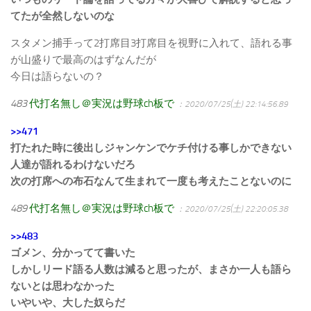
てたが全然しないのな
スタメン捕手って2打席目3打席目を視野に入れて、語れる事
が山盛りで最高のはずなんだが
今日は語らないの？
483
代打名無し＠実況は野球ch板で
：2020/07/25(土) 22:14:56.89
>>471
打たれた時に後出しジャンケンでケチ付ける事しかできない
人達が語れるわけないだろ
次の打席への布石なんて生まれて一度も考えたことないのに
489
代打名無し＠実況は野球ch板で
：2020/07/25(土) 22:20:05.38
>>483
ゴメン、分かってて書いた
しかしリード語る人数は減ると思ったが、まさか一人も語ら
ないとは思わなかった
いやいや、大した奴らだ