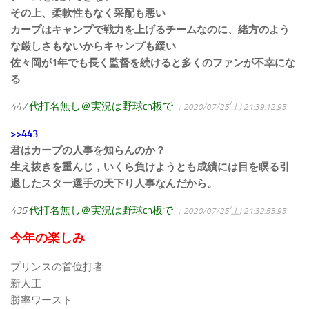
その上、柔軟性もなく采配も悪い
カープはキャンプで戦力を上げるチームなのに、緒方のよう
な厳しさもないからキャンプも緩い
佐々岡が1年でも長く監督を続けると多くのファンが不幸にな
る
447
代打名無し＠実況は野球ch板で
：2020/07/25(土) 21:39:12.95
>>443
君はカープの人事を知らんのか？
生え抜きを重んじ，いくら負けようとも成績には目を瞑る引
退したスター選手の天下り人事なんだから。
435
代打名無し＠実況は野球ch板で
：2020/07/25(土) 21:32:53.95
今年の楽しみ
プリンスの首位打者
新人王
勝率ワースト