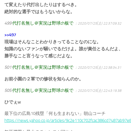
て変えたり代打出したりはするべき。
絶対的な選手ではもうないからな。
499
代打名無し＠実況は野球ch板で
：2020/07/25(土) 22:37:09.32
>>497
現場はそんなことわかりきってることなのにな。
知識のないファンが騒いでるだけよ。誰が責任とるんだよ、
勝手なこと言うなって感じだよな。
501
代打名無し＠実況は野球ch板で
：2020/07/25(土) 22:38:34.31
お前小園の２軍での惨状を知らんのか。
505
代打名無し＠実況は野球ch板で
：2020/07/25(土) 22:43:19.38
ひでぇw
最下位の広島10残塁「何も生まれない」朝山コーチ
https://news.yahoo.co.jp/articles/9c2e110c702fcac386cd7487ab97