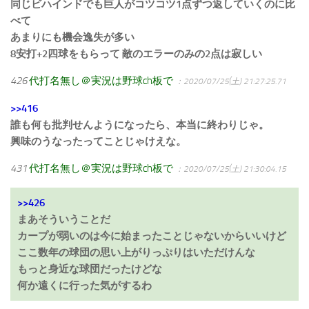
同じビハインドでも巨人がコツコツ1点ずつ返していくのに比
べて
あまりにも機会逸失が多い
8安打+2四球をもらって 敵のエラーのみの2点は寂しい
426
代打名無し＠実況は野球ch板で
：2020/07/25(土) 21:27:25.71
>>416
誰も何も批判せんようになったら、本当に終わりじゃ。
興味のうなったってことじゃけえな。
431
代打名無し＠実況は野球ch板で
：2020/07/25(土) 21:30:04.15
>>426
まあそういうことだ
カープが弱いのは今に始まったことじゃないからいいけど
ここ数年の球団の思い上がりっぷりはいただけんな
もっと身近な球団だったけどな
何か遠くに行った気がするわ