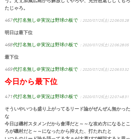
う。えぇ加減広島から解放してやろや、充分恩返ししてもろ
たじゃろ。
467
代打名無し＠実況は野球ch板で
：2020/07/25(土) 22:06:05.28
明日は最下位
468
代打名無し＠実況は野球ch板で
：2020/07/25(土) 22:06:28.05
最下位
469
代打名無し＠実況は野球ch板で
：2020/07/25(土) 22:06:53.32
今日から最下位
471
代打名無し＠実況は野球ch板で
：2020/07/25(土) 22:07:48.31
そういやいつも盛り上がってるリード論がぜんぜん無かった
な
今日は磯村スタメンだから會澤だと～～な攻め方になるとこ
ろが磯村だと～～になったから抑えた、打たれたと
いつものリード論を語ってる方々が大喜びで解説すると思っ