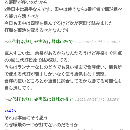
る展開が多いのだから
8番田中は悪手なんです。田中は使うなら2番打者で四球選べ
る能力を活＊べき
今日も田中は四球を選んでるけど次が床田で詰みました
打順を菊池を変えるべきなんです
425
代打名無し＠実況は野球ch板で
：2020/07/25(土) 21:27:06.73
巨人すごいね。余裕があるからなんだろうけど昇格すぐ同点
の9回に代打松原で結果残してる。
うちはランナーなしのどうでも良い場面で會澤使い、勝負所
で使える代打が若手しかいなく使う勇気もなく残塁。
會澤の使いどころとか適当に試合してるから勝てる可能性も
自ら潰してく。
442
代打名無し＠実況は野球ch板で
：2020/07/25(土) 21:35:25.64
>>425
それは本当にそう思う
なぜ犠飛の一つが打てないのだろうか