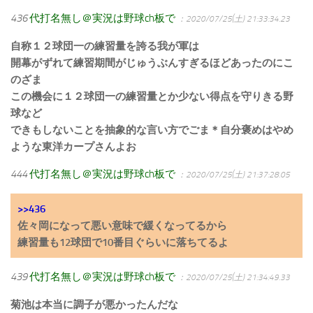
436
代打名無し＠実況は野球ch板で
：2020/07/25(土) 21:33:34.23
自称１２球団一の練習量を誇る我が軍は
開幕がずれて練習期間がじゅうぶんすぎるほどあったのにこ
のざま
この機会に１２球団一の練習量とか少ない得点を守りきる野
球など
できもしないことを抽象的な言い方でごま＊自分褒めはやめ
ような東洋カープさんよお
444
代打名無し＠実況は野球ch板で
：2020/07/25(土) 21:37:28.05
>>436
佐々岡になって悪い意味で緩くなってるから
練習量も12球団で10番目ぐらいに落ちてるよ
439
代打名無し＠実況は野球ch板で
：2020/07/25(土) 21:34:49.33
菊池は本当に調子が悪かったんだな