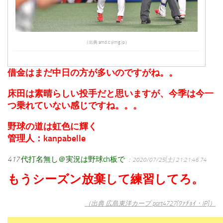
（出典 amd.c.yimg.jp）
借金はまだ中日の方が多いのですがね。。
床田は素晴らしい投手だと思いますが、今季は今一
つ乗れていない感じですね。。。
野球の道は虹色に輝く
管理人：kanpabelle
417
代打名無し＠実況は野球ch板で
：2020/07/25(土) 21:21:46.74
もうシーズン放棄して練習してろ。
（出典 広島東洋カープ part4727[ﾜｧﾁｮｲ・IP]）