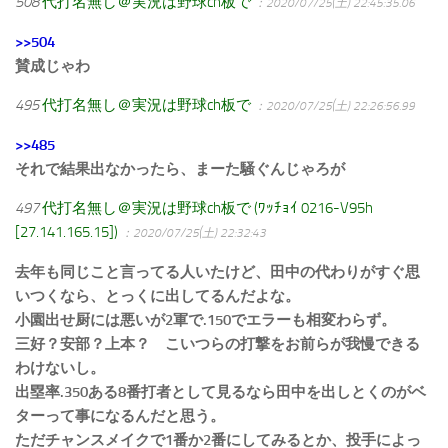
508
代打名無し＠実況は野球ch板で
：2020/07/25(土) 22:45:35.06
>>504
賛成じゃわ
495
代打名無し＠実況は野球ch板で
：2020/07/25(土) 22:26:56.99
>>485
それで結果出なかったら、まーた騒ぐんじゃろが
497
代打名無し＠実況は野球ch板で (ﾜｯﾁｮｲ 0216-V95h
[27.141.165.15])
：2020/07/25(土) 22:32:43
去年も同じこと言ってる人いたけど、田中の代わりがすぐ思
いつくなら、とっくに出してるんだよな。
小園出せ厨には悪いが2軍で.150でエラーも相変わらず。
三好？安部？上本？ こいつらの打撃をお前らが我慢できる
わけないし。
出塁率.350ある8番打者として見るなら田中を出しとくのがベ
ターって事になるんだと思う。
ただチャンスメイクで1番か2番にしてみるとか、投手によっ