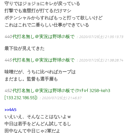
守りではジョジョにキレが戻っている
打撃でも進塁打が打てるだけマシ
ポテンシャルからすればもっと打って欲しいけど
これはこれで二番らしい仕事ができている
440
代打名無し＠実況は野球ch板で
：2020/07/25(土) 21:35:13.73
最下位が見えてきた
445
代打名無し＠実況は野球ch板で
：2020/07/25(土) 21:38:28.74
味噌だが、うちに比べればカープは
まだまし。監督も選手層も
452
代打名無し＠実況は野球ch板で (ﾜｯﾁｮｲ 3258-keh3
[133.232.186.55])
：2020/07/25(土) 21:46:37
>>445
いえいえ、そんなことはないよｗ
中日は若手をどんどん試してるし
田中なんて中日じゃ2軍だよ