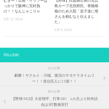
むきー！広島・ゲッツーば
【野球】白血病公表の元広
っかりで阪神に完封負
島カープ北別府氏、骨髄移
け！！なんじゃこりゃ
植のため入院「息子達に母
さんを頼むなと伝えまし
9月 12, 2020
た」
5月 6, 2020
FOLLOW:
次の記事
劇勝！ヤクルト・川端、復活のサヨナラタイムリ
ー！！首位巨人に2.5差！！
前の記事
【野球/MLB】大谷翔平、打率.091 4カ月ぶり対外試
合は3打数無安打