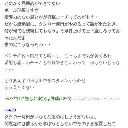
とにかく見極めができてない
ボール球振りすぎ
指導力のない迎とかが打撃コーチってのがもう・・
だから連覇後に、タクロー河田がやめるって話が出たとき、
何が何でも残留してもらうよう条件上げて土下座しろって言
ったんだよ
案の定こうなったわ・・
ベンチの佐々岡見ても暗いし、こっちまで気が萎えるわ
采配も悪いわチームも鼓舞できないわって 何もないじゃな
いか
とりあえず明日は田中をスタメンから外せ
もう見たくない
448
代打名無し＠実況は野球ch板で
：2020/07/25(土) 21:40:17.59
>>430
タクロー河田がいなくなるのはしょうがないよ。
問題なのは彼らから学ぼうとしないでそのまま放置したこ