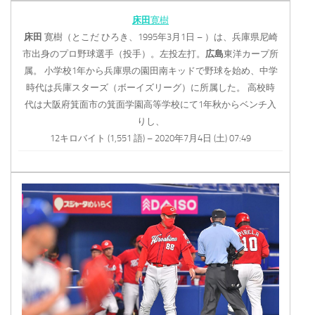
床田
寛樹
床田
寛樹（とこだ ひろき、1995年3月1日 – ）は、兵庫県尼崎
市出身のプロ野球選手（投手）。左投左打。
広島
東洋カープ所
属。 小学校1年から兵庫県の園田南キッドで野球を始め、中学
時代は兵庫スターズ（ボーイズリーグ）に所属した。 高校時
代は大阪府箕面市の箕面学園高等学校にて1年秋からベンチ入
りし、
12キロバイト (1,551 語) – 2020年7月4日 (土) 07:49