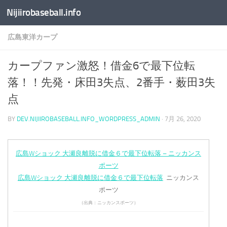
Nijiirobaseball.info
コンテンツへスキップ
広島東洋カープ
カープファン激怒！借金6で最下位転
落！！先発・床田3失点、2番手・薮田3失
点
BY
DEV.NIJIIROBASEBALL.INFO_WORDPRESS_ADMIN
·
7月 26, 2020
広島Wショック 大瀬良離脱に借金６で最下位転落 – ニッカンス
ポーツ
広島Wショック 大瀬良離脱に借金６で最下位転落
ニッカンス
ポーツ
（出典：ニッカンスポーツ）