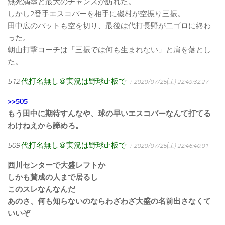
無死満塁と最大のチャンスが訪れた。
しかし2番手エスコバーを相手に磯村が空振り三振。
田中広のバットも空を切り、最後は代打長野が二ゴロに終わ
った。
朝山打撃コーチは「三振では何も生まれない」と肩を落とし
た。
512
代打名無し＠実況は野球ch板で
：2020/07/25(土) 22:49:32.27
>>505
もう田中に期待すんなや、球の早いエスコバーなんて打てる
わけねえから諦めろ。
509
代打名無し＠実況は野球ch板で
：2020/07/25(土) 22:46:40.01
西川センターで大盛レフトか
しかも賛成の人まで居るし
このスレなんなんだ
あのさ、何も知らないのならわざわざ大盛の名前出さなくて
いいぞ