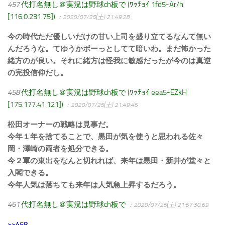
457
代打名無し＠実況は野球ch板で (ﾜｯﾁｮｲ 1fd5-Ar/h
[116.0.231.75])
：2020/07/25(土) 21:49:28
今の時代ただ優しいだけの甘い上司を盛り立てるなんて無い
んだろうな。てゆうかボーっとしてて暗いわ。まだ怖かった
緒方のが良い。それに緒方は怪我に敏感だったが今のは真逆
の完投信仰だし。
458
代打名無し＠実況は野球ch板で (ﾜｯﾁｮｲ eea5-EZkH
[175.177.41.121])
：2020/07/25(土) 21:49:46
松田オーナーの戦略は見事だ。
今年１年を捨てることで、黒田が気を使うと思われる佐々
岡・澤崎の両者を処分できる。
今２軍の東出をなんと切れれば、来年は黒田・新井が堂々と
入閣できる。
今年人気は落ちても来年は人気急上昇するだろう。
461
代打名無し＠実況は野球ch板で
：2020/07/25(土) 21:57:30.69
>>458