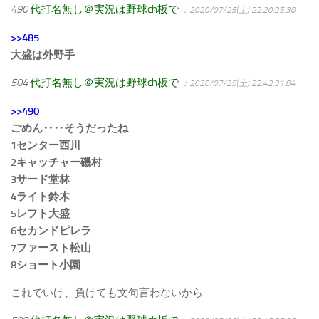
490
代打名無し＠実況は野球ch板で
：2020/07/25(土) 22:20:25.30
>>485
大盛は外野手
504
代打名無し＠実況は野球ch板で
：2020/07/25(土) 22:42:31.84
>>490
ごめん‥‥そうだったね
1センター西川
2キャッチャー磯村
3サード堂林
4ライト鈴木
5レフト大盛
6セカンドピレラ
7ファースト松山
8ショート小園
これでいけ、負けても文句言わないから