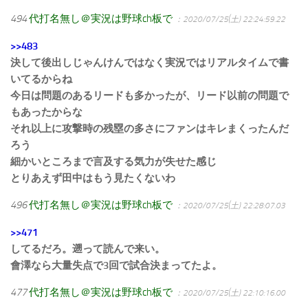
494
代打名無し＠実況は野球ch板で
：2020/07/25(土) 22:24:59.22
>>483
決して後出しじゃんけんではなく実況ではリアルタイムで書
いてるからね
今日は問題のあるリードも多かったが、リード以前の問題で
もあったからな
それ以上に攻撃時の残塁の多さにファンはキレまくったんだ
ろう
細かいところまで言及する気力が失せた感じ
とりあえず田中はもう見たくないわ
496
代打名無し＠実況は野球ch板で
：2020/07/25(土) 22:28:07.03
>>471
してるだろ。遡って読んで来い。
會澤なら大量失点で3回で試合決まってたよ。
477
代打名無し＠実況は野球ch板で
：2020/07/25(土) 22:10:16.00