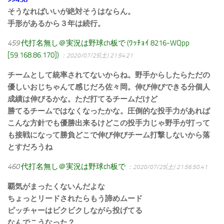
そうなればいいが絶対そうはならん。
手形があるから３年は続行。
459
代打名無し＠実況は野球ch板で (ﾜｯﾁｮｲ 8216-WQpp
[59.168.86.170])
：2020/07/25(土) 21:54:21
チームとして統率されてないからね。野手からしたらただの
優しいおじちゃんて感じだろ佐々岡。伸び伸びできる分個人
成績は伸びるかな。ただ打てるチームだけど
勝てるチームではなくなったかな。圧倒的な投手力があれば
こんな方針でも優勝出来るけどこの投手力じゃ野手が打って
も接戦になって勝負どこで伸び伸びチーム打撃しないから落
とすだろうね
460
代打名無し＠実況は野球ch板で
：2020/07/25(土) 21:56:50.41
覇気がまったくないんだよな
ちょっとリードされたらもう諦めムード
ピッチャーはビクビクしながら投げてる
なんでこうなった？