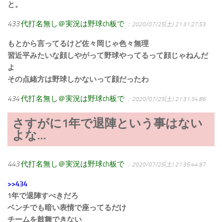
と。
433
代打名無し＠実況は野球ch板で
：2020/07/25(土) 21:31:27.53
もとから言ってるけど佐々岡じゃ色々無理
習近平みたいな顔しやがって野球やってるって顔じゃねんだ
よ
その点緒方は野球しかないって顔だったわ
434
代打名無し＠実況は野球ch板で
：2020/07/25(土) 21:31:34.86
さすがに1年で退陣という事はない
よな…
443
代打名無し＠実況は野球ch板で
：2020/07/25(土) 21:35:44.97
>>434
1年で退陣すべきだろ
ベンチでも暗い表情で座ってるだけ
チームを鼓舞できない