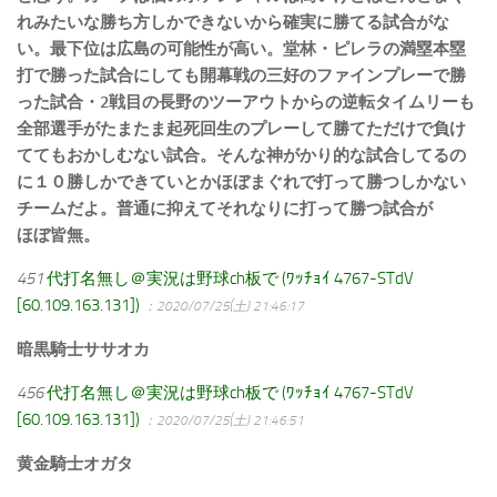
れみたいな勝ち方しかできないから確実に勝てる試合がな
い。最下位は広島の可能性が高い。堂林・ピレラの満塁本塁
打で勝った試合にしても開幕戦の三好のファインプレーで勝
った試合・2戦目の長野のツーアウトからの逆転タイムリーも
全部選手がたまたま起死回生のプレーして勝てただけで負け
ててもおかしむない試合。そんな神がかり的な試合してるの
に１０勝しかできていとかほぼまぐれで打って勝つしかない
チームだよ。普通に抑えてそれなりに打って勝つ試合が
ほぼ皆無。
451
代打名無し＠実況は野球ch板で (ﾜｯﾁｮｲ 4767-STdV
[60.109.163.131])
：2020/07/25(土) 21:46:17
暗黒騎士ササオカ
456
代打名無し＠実況は野球ch板で (ﾜｯﾁｮｲ 4767-STdV
[60.109.163.131])
：2020/07/25(土) 21:46:51
黄金騎士オガタ