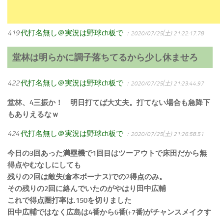
419
代打名無し＠実況は野球ch板で
：2020/07/25(土) 21:22:17.78
堂林は明らかに調子落ちてるから少し休ませろ
422
代打名無し＠実況は野球ch板で
：2020/07/25(土) 21:23:44.97
堂林、4三振か！ 明日打てば大丈夫。打てない場合も急降下
もありえるなｗ
424
代打名無し＠実況は野球ch板で
：2020/07/25(土) 21:26:58.51
今日の3回あった満塁機で1回目はツーアウトで床田だから無
得点やむなしにしても
残りの2回は敵失(倉本ボーナス)での2得点のみ。
その残りの2回に絡んでいたのがやはり田中広輔
これで得点圏打率は.150を切りました
田中広輔ではなく広島は4番から6番(+7番)がチャンスメイクす