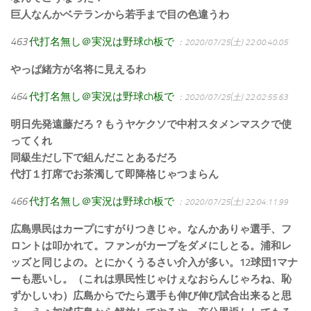
巨人なんかベテランから若手まで目の色違うわ
463
代打名無し＠実況は野球ch板で
：2020/07/25(土) 22:00:40.05
やっぱ緒方が名将に見えるわ
464
代打名無し＠実況は野球ch板で
：2020/07/25(土) 22:02:55.63
明日先発遠藤だろ？もうヤケクソで中村スタメンマスクで使
ってくれ
同級生だし下で組んだことあるだろ
代打１打席でお茶濁して即降格じゃつまらん
466
代打名無し＠実況は野球ch板で
：2020/07/25(土) 22:04:11.99
広島県民はカープにすがりつきじゃ。なんかありゃ選手、フ
ロントは叩かれて。ファンがカープをダメにしとる。浦和レ
ッズと同じよの。とにかくうるさい介入が多い。12球団1マナ
ーも悪いし。（これは県民性じゃけぇなおらんじゃろね、恥
ずかしいわ）広島からでたら選手も伸び伸び試合出来ると思