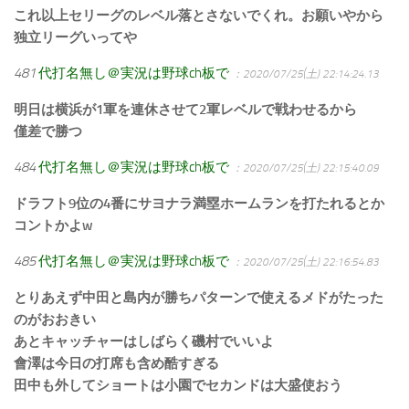
これ以上セリーグのレベル落とさないでくれ。お願いやから
独立リーグいってや
481
代打名無し＠実況は野球ch板で
：2020/07/25(土) 22:14:24.13
明日は横浜が1軍を連休させて2軍レベルで戦わせるから
僅差で勝つ
484
代打名無し＠実況は野球ch板で
：2020/07/25(土) 22:15:40.09
ドラフト9位の4番にサヨナラ満塁ホームランを打たれるとか
コントかよw
485
代打名無し＠実況は野球ch板で
：2020/07/25(土) 22:16:54.83
とりあえず中田と島内が勝ちパターンで使えるメドがたった
のがおおきい
あとキャッチャーはしばらく磯村でいいよ
會澤は今日の打席も含め酷すぎる
田中も外してショートは小園でセカンドは大盛使おう