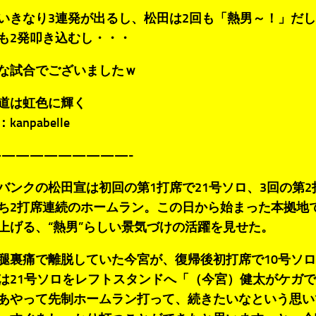
いきなり3連発が出るし、松田は2回も「熱男～！」だ
も2発叩き込むし・・・
な試合でございましたｗ
道は虹色に輝く
anpabelle
—————————-
バンクの松田宣は初回の第1打席で21号ソロ、3回の第2
ち2打席連続のホームラン。この日から始まった本拠地
上げる、“熱男”らしい景気づけの活躍を見せた。
裏痛で離脱していた今宮が、復帰後初打席で10号ソロ
は21号ソロをレフトスタンドへ「（今宮）健太がケガ
あやって先制ホームラン打って、続きたいなという思い