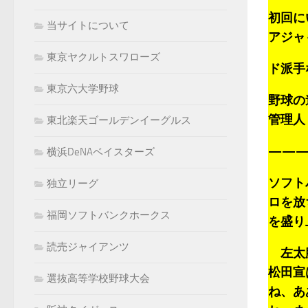
初回に
当サイトについて
アジャ
東京ヤクルトスワローズ
ド派手
東京六大学野球
野球の
管理人：k
東北楽天ゴールデンイーグルス
———
横浜DeNAベイスターズ
ソフト
独立リーグ
ロを放
福岡ソフトバンクホークス
を盛り
読売ジャイアンツ
左太腿
松田宣
選抜高等学校野球大会
ね、あ