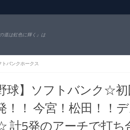
の道は虹色に輝く』は
フトバンクホークス
野球】ソフトバンク☆初
発！！ 今宮！松田！！
☆ 計5発のアーチで打ち