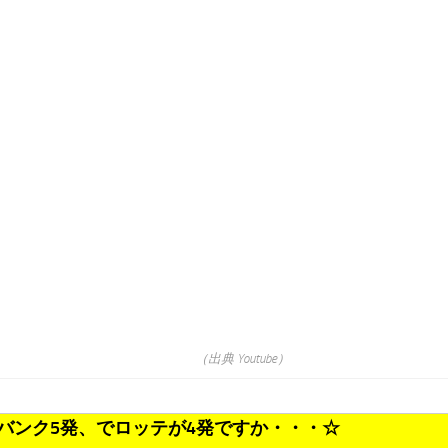
（出典 Youtube）
バンク5発、でロッテが4発ですか・・・☆