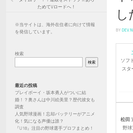
ためてVロードへ！
し
※
当サイトは、海外在住者に向けて情報
BY
DEV.N
を発信しています。
検索
ソフ
検索
スタ
最近の投稿
プレイボーイ・坂本勇人がついに結
婚！？奥さんは中川絵美里？歴代彼女も
調査
人気野球漫画！忘却バッテリーがアニメ
松田
化！気になる声優は誰？
野球
『U18』注目の野球選手プロフまとめ！