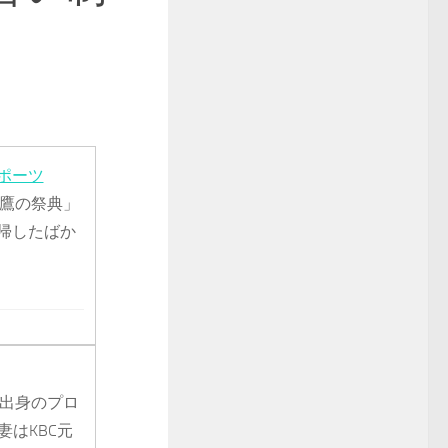
ポーツ
鷹の祭典」
帰したばか
市出身のプロ
妻はKBC元