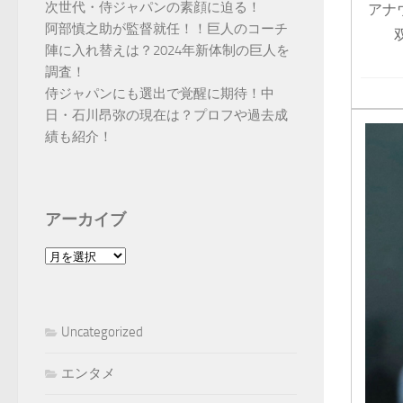
次世代・侍ジャパンの素顔に迫る！
アナ
阿部慎之助が監督就任！！巨人のコーチ
陣に入れ替えは？2024年新体制の巨人を
調査！
侍ジャパンにも選出で覚醒に期待！中
日・石川昂弥の現在は？プロフや過去成
績も紹介！
アーカイブ
ア
ー
カ
イ
Uncategorized
ブ
エンタメ