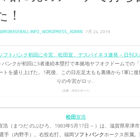
た！
IJIIROBASEBALL.INFO_WORDPRESS_ADMIN
·
7月 24, 2019
ソフトバンク初回に今宮、松田宣、デスパイネ３連発 – 日刊ス
トバンクが初回に3者連続本塁打で本拠地ヤフオクドームでの「
ートを盛り上げた。1死後、この日左足太もも裏痛から1軍に復
りの今宮がロッ…
（出典：日刊スポーツ）
松田
宣浩
宣浩（まつだ のぶひろ、1983年5月17日 – ）は、滋賀県草津
選手（内野手）。右投右打。福岡
ソフトバンク
ホークス所属。