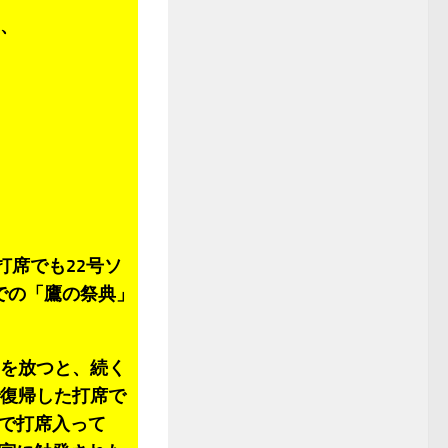
し、
打席でも22号ソ
での「鷹の祭典」
を放つと、続く
で復帰した打席で
で打席入って