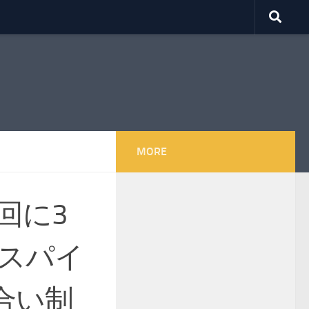
MORE
回に3
デスパイ
合い制