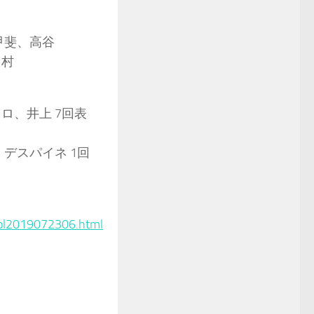
甲斐、高谷
田村
ロ、井上 7回表
、デスパイネ 1回
/pl2019072306.html