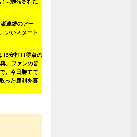
宮に触発された
3者連続のアー
、いいスタート
6安打11得点の
祭典。ファンの皆
で。今日勝てて
取った勝利を喜