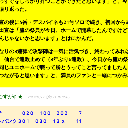
っすぐをしっかり打つことができたと思います」と、今
振り返った。
の後に4番・デスパイネも21号ソロで続き、初回から
田宣は「鷹の祭典が今日、ホームで開幕したんですけど
んじゃないかと思います」とはにかんだ。
りの3連弾で攻撃陣は一気に活気づき、終わってみれば1
「仙台で連敗止めて（3年ぶり6連敗）、今日から鷹の
同じユニホームで戦って勝とうってこと言ってましたん
つながると思います」と、満員のファンと一緒につかみ
ですがφ ★
：2019/07/23(火) 21:18:06.07
 0 2 0 1 0 0 2 0 2 7
バンク 3 0 1 0 3 0 1 3 ｘ 11