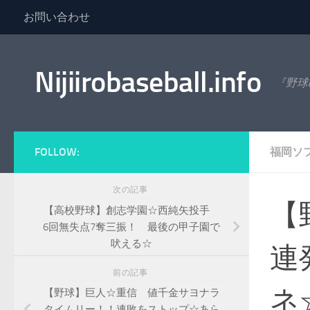
お問い合わせ
コンテンツへスキップ
Nijiirobaseball.info
『野球
FOLLOW:
福岡ソ
次の記事
【
【高校野球】創志学園☆西純矢投手
6回無失点7奪三振！ 最後の甲子園で
吠える☆
連
前の記事
ネ
【野球】巨人☆重信 値千金サヨナラ
タイムリー！！連敗をストップ☆あら