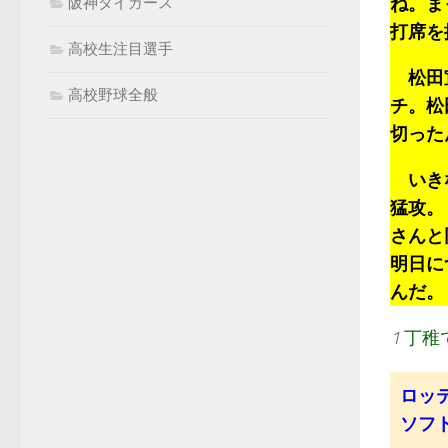
ね。ま
阪神タイガース
打席を
高校生注目選手
松田宣
高校野球全般
チ。松
切った
いきな
猛攻。
さんと
明日に
んだ。
1
丁稚
ロッテ
ソフト