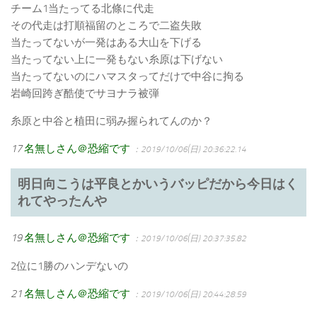
チーム1当たってる北條に代走
その代走は打順福留のところで二盗失敗
当たってないが一発はある大山を下げる
当たってない上に一発もない糸原は下げない
当たってないのにハマスタってだけで中谷に拘る
岩崎回跨ぎ酷使でサヨナラ被弾
糸原と中谷と植田に弱み握られてんのか？
17
名無しさん＠恐縮です
：2019/10/06(日) 20:36:22.14
明日向こうは平良とかいうバッピだから今日はく
れてやったんや
19
名無しさん＠恐縮です
：2019/10/06(日) 20:37:35.82
2位に1勝のハンデないの
21
名無しさん＠恐縮です
：2019/10/06(日) 20:44:28.59