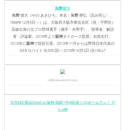
矢野
燿大
矢野
燿大（やの あきひろ、本名：
矢野
輝弘〈読み同じ〉、
1968年12月6日 – ）は、大阪府大阪市東住吉区（現：平野区）
瓜破出身の元プロ野球選手（捕手・外野手）、指導者、解説
者・評論家。2019年より
阪神
タイガース監督。右投右打。
2010年に
阪神
で現役引退。2013年11月からは野球日本代表の
63キロバイト (8,509 語) – 2019年10月2日 (水) 06:47
（出典 www.sponichi.co.jp）
10月6日 横浜DeNA vs 阪神 福留1号(9回表ソロ)ホームラン！ デ
4-4神