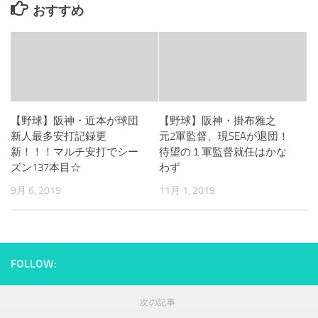
おすすめ
【野球】阪神・近本が球団
【野球】阪神・掛布雅之
新人最多安打記録更
元2軍監督、現SEAが退団！
新！！！マルチ安打でシー
待望の１軍監督就任はかな
ズン137本目☆
わず
9月 6, 2019
11月 1, 2019
FOLLOW:
次の記事