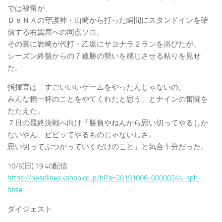
では福留が、
ＤｅＮＡの守護神・山崎から打った瞬間にスタンドインを確
信する右翼席への同点ソロ。
その裏に岩崎が代打・乙坂にサヨナラ２ランを浴びたが、
シーズン終盤からの７連勝の勢いを感じさせる粘りを見せ
た。
指揮官は「すごいいいゲームをやったんじゃないの。
みんな精一杯のことをやてくれたと思う」とナインの奮闘を
たたえた。
７日の最終決戦へ向け「勝負やねんから思い切ってやるしか
ないやん、ビビッてやるものじゃないしさ。
思い切ってぶつかっていくだけのこと」と気合十分だった。
10/6(日) 19:40配信
https://headlines.yahoo.co.jp/hl?a=20191006-00000244-sph-
base
ダイジェスト