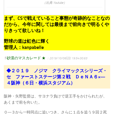
（出典 Youtube）
まず、CSで戦えていること事態が奇跡的なことなの
だから、今年に関しては最後まで前向きで明るくや
りきって欲しいね！
野球の道は虹色に輝く
管理人：kanpabelle
1
砂漠のマスカレード ★
：2019/10/06(日) 19:54:00.63
◆２０１９ ノジマ クライマックスシリーズ・
セ ファーストステージ第２戦 ＤｅＮＡ６×―
４阪神（６日・横浜スタジアム）
阪神・矢野監督は、サヨナラ負けで逆王手をかけられたが、
あくまで前を向いた。
０―３から一時同点に追いつき、さらに１点を追う９回２死