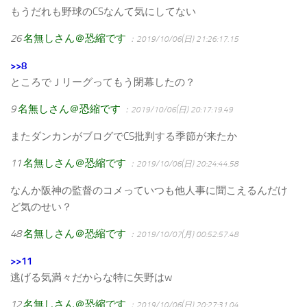
もうだれも野球のCSなんて気にしてない
26
名無しさん＠恐縮です
：2019/10/06(日) 21:26:17.15
>>8
ところでＪリーグってもう閉幕したの？
9
名無しさん＠恐縮です
：2019/10/06(日) 20:17:19.49
またダンカンがブログでCS批判する季節が来たか
11
名無しさん＠恐縮です
：2019/10/06(日) 20:24:44.58
なんか阪神の監督のコメっていつも他人事に聞こえるんだけ
ど気のせい？
48
名無しさん＠恐縮です
：2019/10/07(月) 00:52:57.48
>>11
逃げる気満々だからな特に矢野はw
12
名無しさん＠恐縮です
：2019/10/06(日) 20:27:31.04