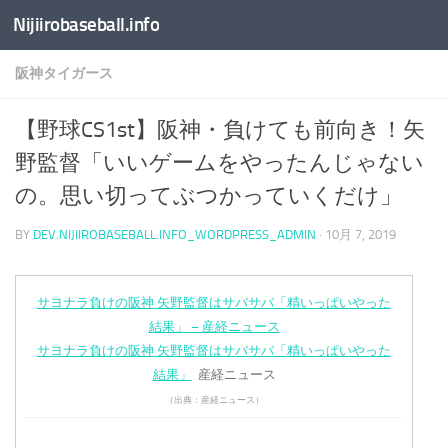
Nijiirobaseball.info
コンテンツへスキップ
阪神タイガース
【野球CS1st】阪神・負けても前向き！矢
野監督「いいゲームをやったんじゃない
の。思い切ってぶつかっていくだけ」
BY
DEV.NIJIIROBASEBALL.INFO_WORDPRESS_ADMIN
·
10月 7, 2019
サヨナラ負けの阪神 矢野監督はサバサバ「精いっぱいやった
結果」 – 産経ニュース
サヨナラ負けの阪神 矢野監督はサバサバ「精いっぱいやった
結果」
産経ニュース
（出典：産経ニュース）