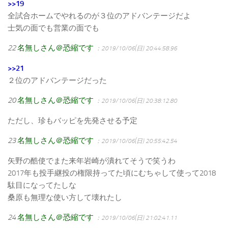
>>19
全試合ホームでやれるのが３位のアドバンテージだよ
士気の面でも営業の面でも
22
名無しさん＠恐縮です
：2019/10/06(日) 20:44:58.96
>>21
２位のアドバンテージだった
20
名無しさん＠恐縮です
：2019/10/06(日) 20:38:12.80
ただし、珍もバッピを先発させる予定
23
名無しさん＠恐縮です
：2019/10/06(日) 20:55:42.54
矢野の酷使でまた来年岩崎が潰れてそうで笑うわ
2017年も投手継投の権限持ってた頃にむちゃして使って2018
駄目になってたしな
桑原も無理な使い方して壊れたし
24
名無しさん＠恐縮です
：2019/10/06(日) 21:02:41.11