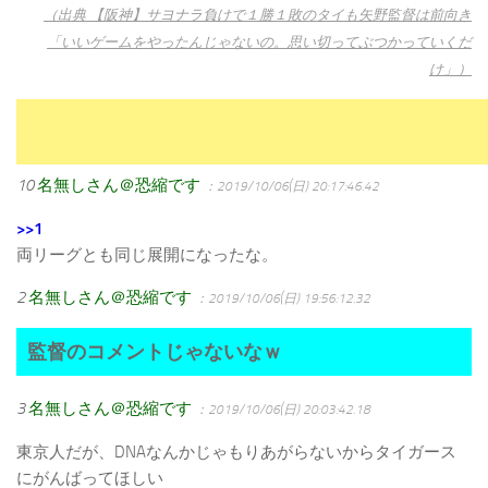
（出典 【阪神】サヨナラ負けで１勝１敗のタイも矢野監督は前向き
「いいゲームをやったんじゃないの。思い切ってぶつかっていくだ
け」）
10
名無しさん＠恐縮です
：2019/10/06(日) 20:17:46.42
>>1
両リーグとも同じ展開になったな。
2
名無しさん＠恐縮です
：2019/10/06(日) 19:56:12.32
監督のコメントじゃないなｗ
3
名無しさん＠恐縮です
：2019/10/06(日) 20:03:42.18
東京人だが、DNAなんかじゃもりあがらないからタイガース
にがんばってほしい