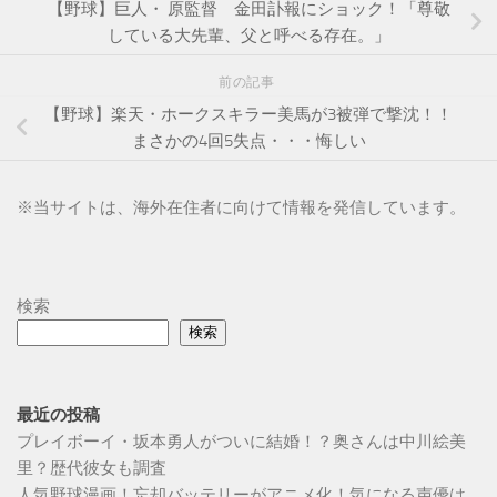
【野球】巨人・ 原監督 金田訃報にショック！「尊敬
している大先輩、父と呼べる存在。」
前の記事
【野球】楽天・ホークスキラー美馬が3被弾で撃沈！！
まさかの4回5失点・・・悔しい
※
当サイトは、海外在住者に向けて情報を発信しています。
検索
検索
最近の投稿
プレイボーイ・坂本勇人がついに結婚！？奥さんは中川絵美
里？歴代彼女も調査
人気野球漫画！忘却バッテリーがアニメ化！気になる声優は