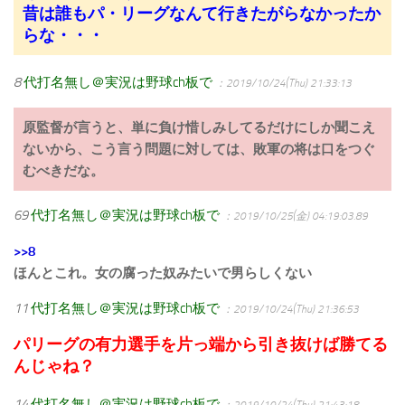
昔は誰もパ・リーグなんて行きたがらなかったか
らな・・・
8
代打名無し＠実況は野球ch板で
：2019/10/24(Thu) 21:33:13
原監督が言うと、単に負け惜しみしてるだけにしか聞こえ
ないから、こう言う問題に対しては、敗軍の将は口をつぐ
むべきだな。
69
代打名無し＠実況は野球ch板で
：2019/10/25(金) 04:19:03.89
>>8
ほんとこれ。女の腐った奴みたいで男らしくない
11
代打名無し＠実況は野球ch板で
：2019/10/24(Thu) 21:36:53
パリーグの有力選手を片っ端から引き抜けば勝てる
んじゃね？
14
代打名無し＠実況は野球ch板で
：2019/10/24(Thu) 21:43:18