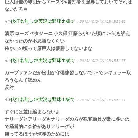
巨人は他の球団からエースや4番打者を強奪しておいてそれは
ないだろｗ
41
代打名無し＠実況は野球ch板で
：2019/10/24(木) 23:13:20.62
清原 ローズ ペタジーニ 小久保 江藤らがいた頃にDH制を訴え
なかったのが不思議なくらい
確かこの頃って原巨人は優勝してないよな
42
代打名無し＠実況は野球ch板で
：2019/10/24(木) 23:15:51.76
カープファンだが松山が守備練習しないでDHでレギュラー取
ろうなんて認めん
反対
43
代打名無し＠実況は野球ch板で
：2019/10/24(木) 23:18:50.71
すぐには差は縮まらないよ
ナリーグとアリーグもナリーグの方が観客動員が常に多いの
で経営的に余裕がありアリーグが
勝ってるほうが球界のためには