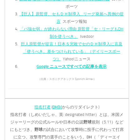
ポーツ
【巨人】原監督、セもＤＨ制導入…リーグ発展へ異例の提
言
スポーツ報知
「パ強セ弱」が終わらない理由 原監督「セ・リーグもDH
制を使うべき」
livedoor
巨人原監督が提言！日本Ｓ完敗でセのＤＨ制導入に言及
「使うべき。差をつけられている」（デイリースポー
ツ）
Yahoo!ニュース
Google ニュースですべての記事を表示
（出典：スポニチアネックス Sponichi Annex）
指名打者
(
DH
制
からのリダイレクト)
指名打者（しめいだしゃ、英: designated hitter）とは、米国メ
ジャーリーグの公式ルールや日本の公認
野球
規則（5.11）など
にもとづき、
野球
の試合において攻撃時に投手に代わって打席
に立つ、攻撃専門の選手のことをいう。
DH
（「ディーエイ