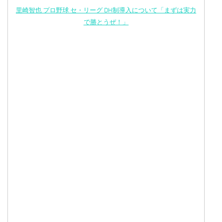
里崎智也 プロ野球 セ・リーグ DH制導入について「まずは実力
で勝とうぜ！」