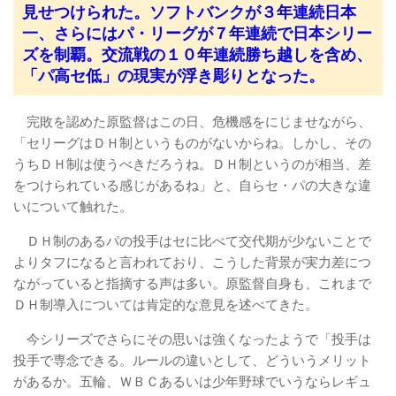
見せつけられた。ソフトバンクが３年連続日本
一、さらにはパ・リーグが７年連続で日本シリー
ズを制覇。交流戦の１０年連続勝ち越しを含め、
「パ高セ低」の現実が浮き彫りとなった。
完敗を認めた原監督はこの日、危機感をにじませながら、
「セリーグはＤＨ制というものがないからね。しかし、その
うちＤＨ制は使うべきだろうね。ＤＨ制というのが相当、差
をつけられている感じがあるね」と、自らセ・パの大きな違
いについて触れた。
ＤＨ制のあるパの投手はセに比べて交代期が少ないことで
よりタフになると言われており、こうした背景が実力差につ
ながっていると指摘する声は多い。原監督自身も、これまで
ＤＨ制導入については肯定的な意見を述べてきた。
今シリーズでさらにその思いは強くなったようで「投手は
投手で専念できる。ルールの違いとして、どういうメリット
があるか。五輪、ＷＢＣあるいは少年野球でいうならレギュ