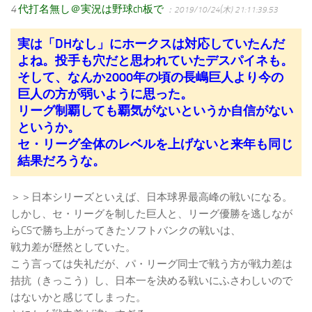
4
代打名無し＠実況は野球ch板で
：2019/10/24(木) 21:11:39.53
実は「DHなし」にホークスは対応していたんだ
よね。投手も穴だと思われていたデスパイネも。
そして、なんか2000年の頃の長嶋巨人より今の
巨人の方が弱いように思った。
リーグ制覇しても覇気がないというか自信がない
というか。
セ・リーグ全体のレベルを上げないと来年も同じ
結果だろうな。
＞＞日本シリーズといえば、日本球界最高峰の戦いになる。
しかし、セ・リーグを制した巨人と、リーグ優勝を逃しなが
らCSで勝ち上がってきたソフトバンクの戦いは、
戦力差が歴然としていた。
こう言っては失礼だが、パ・リーグ同士で戦う方が戦力差は
拮抗（きっこう）し、日本一を決める戦いにふさわしいので
はないかと感じてしまった。