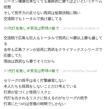
シーズン優勝出来なくても最終的に勝てばよいというチーム
状態
そして投手力の足りない西武は短期決戦に弱い
交流戦でもトータルで負け越してる
50
代打名無し＠実況は野球ch板で
：2019/10/24(木) 23:38:59.15
交流戦で広島も巨人もトータルで西武に10勝以上勝ち越して
る
去年も広島ファンが必死に西武をクライマックスシリーズで
応援してた
理由は西武なら勝てそうだから
51
代打名無し＠実況は野球ch板で
：2019/10/24(Thu) 23:44:09
セリーグの投手は全く打撃練習しない
本人たちも怪我をしないことだけ考えている
打席が近づくと怪我リスクと
代打を出されるリスクに怯えるのがセリーグの投手
打席にたつのは苦痛の時間でしかない