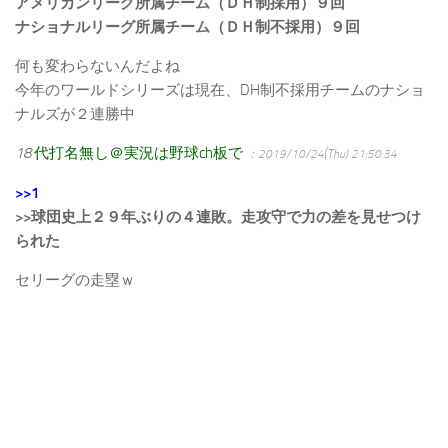
アメリカンリーグ所属チーム（ＤＨ制採用）９回
ナショナルリーグ所属チーム（ＤＨ制不採用）９回
何も変わらないんだよね
今年のワールドシリーズは現在、DH制不採用チームのナショ
ナルズが２連勝中
18
代打名無し＠実況は野球ch板で
：2019/10/24(Thu) 21:50:34
>>1
>>球団史上２９年ぶりの４連敗。走攻守で力の差を見せつけ
られた
セリーグの走塁ｗ