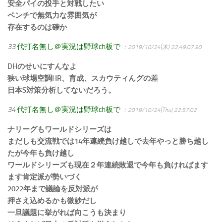
安全パイの投手と対戦したい
ベンチで無気力な雰囲気が
存在するのは確か
33
代打名無し＠実況は野球ch板で
：2019/10/24(木) 22:49:07.90
DHのせいにすんなよ
狭い球場空調HR、育成、スカウティんグの差
日本S対策分析してないだろう。
34
代打名無し＠実況は野球ch板で
：2019/10/24(Thu) 22:57:02
ナリーグもワールドシリーズは
まだしも交流戦では14年連続負け越しで去年やっと勝ち越し
たが今年も負け越し
ワールドシリーズも現在２年連続敗退で今年も負ければます
ます肯定派が勢いづく
2022年まで議論を反対派が
押さえ込めるかも微妙だし
一旦議題に挙がれば向こうも決まり