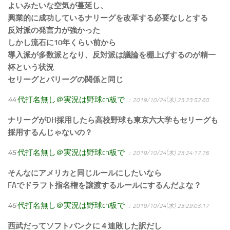
よいみたいな空気が蔓延し、
興業的に成功しているナリーグを改革する必要なしとする
反対派の発言力が強かった
しかし流石に10年くらい前から
導入派が多数派となり、反対派は議論を棚上げするのが精一
杯という状況
セリーグとパリーグの関係と同じ
44
代打名無し＠実況は野球ch板で
：2019/10/24(木) 23:23:52.60
ナリーグがDH採用したら高校野球も東京六大学もセリーグも
採用するんじゃないの？
45
代打名無し＠実況は野球ch板で
：2019/10/24(木) 23:24:17.76
そんなにアメリカと同じルールにしたいなら
FAでドラフト指名権を譲渡するルールにするんだよな？
46
代打名無し＠実況は野球ch板で
：2019/10/24(木) 23:29:03.17
西武だってソフトバンクに４連敗した訳だし