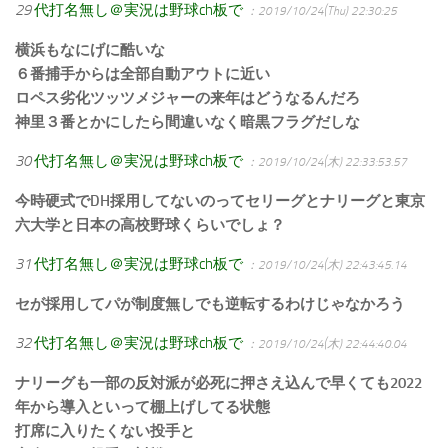
29
代打名無し＠実況は野球ch板で
：2019/10/24(Thu) 22:30:25
横浜もなにげに酷いな
６番捕手からは全部自動アウトに近い
ロペス劣化ツッツメジャーの来年はどうなるんだろ
神里３番とかにしたら間違いなく暗黒フラグだしな
30
代打名無し＠実況は野球ch板で
：2019/10/24(木) 22:33:53.57
今時硬式でDH採用してないのってセリーグとナリーグと東京
六大学と日本の高校野球くらいでしょ？
31
代打名無し＠実況は野球ch板で
：2019/10/24(木) 22:43:45.14
セが採用してパが制度無しでも逆転するわけじゃなかろう
32
代打名無し＠実況は野球ch板で
：2019/10/24(木) 22:44:40.04
ナリーグも一部の反対派が必死に押さえ込んで早くても2022
年から導入といって棚上げしてる状態
打席に入りたくない投手と