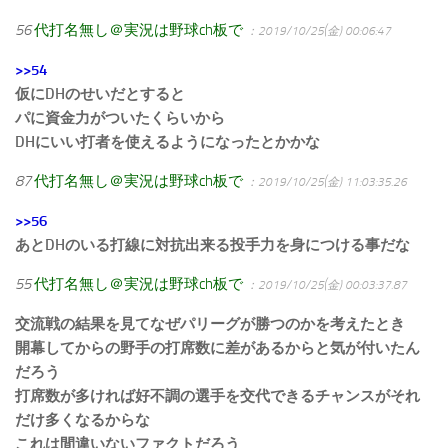
56
代打名無し＠実況は野球ch板で
：2019/10/25(金) 00:06:47
>>54
仮にDHのせいだとすると
パに資金力がついたくらいから
DHにいい打者を使えるようになったとかかな
87
代打名無し＠実況は野球ch板で
：2019/10/25(金) 11:03:35.26
>>56
あとDHのいる打線に対抗出来る投手力を身につける事だな
55
代打名無し＠実況は野球ch板で
：2019/10/25(金) 00:03:37.87
交流戦の結果を見てなぜパリーグが勝つのかを考えたとき
開幕してからの野手の打席数に差があるからと気が付いたん
だろう
打席数が多ければ好不調の選手を交代できるチャンスがそれ
だけ多くなるからな
これは間違いないファクトだろう