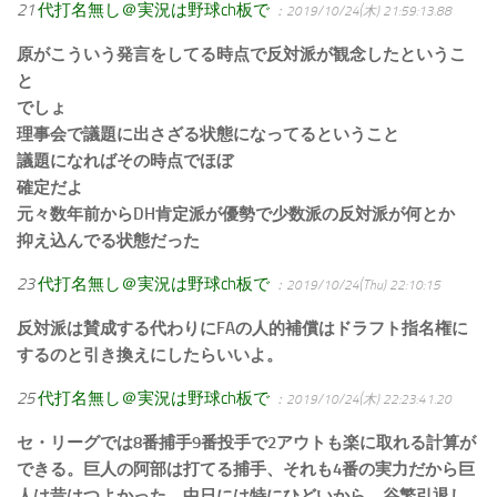
21
代打名無し＠実況は野球ch板で
：2019/10/24(木) 21:59:13.88
原がこういう発言をしてる時点で反対派が観念したというこ
と
でしょ
理事会で議題に出さざる状態になってるということ
議題になればその時点でほぼ
確定だよ
元々数年前からDH肯定派が優勢で少数派の反対派が何とか
抑え込んでる状態だった
23
代打名無し＠実況は野球ch板で
：2019/10/24(Thu) 22:10:15
反対派は賛成する代わりにFAの人的補償はドラフト指名権に
するのと引き換えにしたらいいよ。
25
代打名無し＠実況は野球ch板で
：2019/10/24(木) 22:23:41.20
セ・リーグでは8番捕手9番投手で2アウトも楽に取れる計算が
できる。巨人の阿部は打てる捕手、それも4番の実力だから巨
人は昔はつよかった。中日には特にひどいから。谷繁引退し