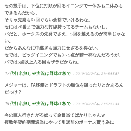
セの投手は、下位に打順が回るイニングで一休みも二休みも
できるんだから、
そりゃ先発も67回ぐらい余裕でいけるわな。
セには78番まで強力な打線持ってるチームもないし。
パだと、ホークスの先発でさえ、5回を越えるのが簡単じゃな
い。
だからあんなに中継ぎも強力にせざるを得ない。
セでは、ビッグイニングでも3～5点が精一杯なんだろうが、
パでは5点以上入る回もザラだからね。
17
代打名無し＠実況は野球ch板で
：2019/10/24(木) 21:48:35.87
メジャーは、FA移籍とドラフトの順位を譲ったりとかあるん
だっけ？
19
代打名無し＠実況は野球ch板で
：2019/10/24(木) 21:52:54.33
今の巨人行きたがる奴って金目当てばかりじゃんｗ
複数年契約期間適当にやって引退前のボーナス貰う為に