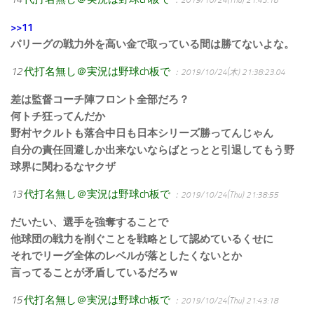
>>11
パリーグの戦力外を高い金で取っている間は勝てないよな。
12
代打名無し＠実況は野球ch板で
：2019/10/24(木) 21:38:23.04
差は監督コーチ陣フロント全部だろ？
何トチ狂ってんだか
野村ヤクルトも落合中日も日本シリーズ勝ってんじゃん
自分の責任回避しか出来ないならばとっとと引退してもう野
球界に関わるなヤクザ
13
代打名無し＠実況は野球ch板で
：2019/10/24(Thu) 21:38:55
だいたい、選手を強奪することで
他球団の戦力を削ぐことを戦略として認めているくせに
それでリーグ全体のレベルが落としたくないとか
言ってることが矛盾しているだろｗ
15
代打名無し＠実況は野球ch板で
：2019/10/24(Thu) 21:43:18