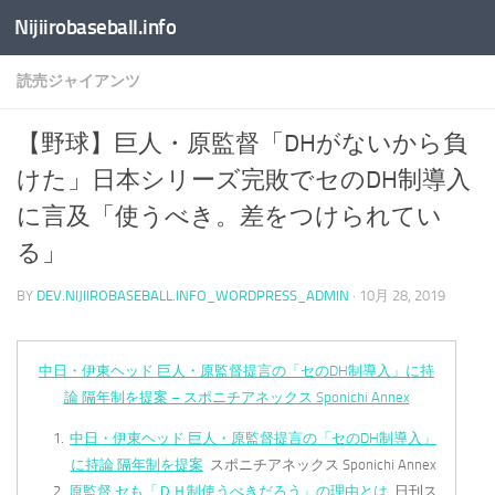
Nijiirobaseball.info
コンテンツへスキップ
読売ジャイアンツ
【野球】巨人・原監督「DHがないから負
けた」日本シリーズ完敗でセのDH制導入
に言及「使うべき。差をつけられてい
る」
BY
DEV.NIJIIROBASEBALL.INFO_WORDPRESS_ADMIN
·
10月 28, 2019
中日・伊東ヘッド 巨人・原監督提言の「セのDH制導入」に持
論 隔年制を提案 – スポニチアネックス Sponichi Annex
中日・伊東ヘッド 巨人・原監督提言の「セのDH制導入」
に持論 隔年制を提案
スポニチアネックス Sponichi Annex
原監督 セも「ＤＨ制使うべきだろう」の理由とは
日刊ス