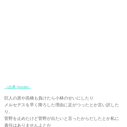
（出典 Youtube）
巨人の原や高橋も負けたら小林のせいにしたり
メルセデスを早く降ろした理由に足がつったとか言い訳した
り、
菅野を止めたけど菅野が出たいと言ったからだしたとか私に
責任はありませんよとか