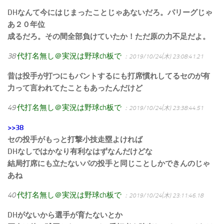
DHなんて今にはじまったことじゃあないだろ。パリーグじゃ
あ２０年位
成るだろ。その間全部負けていたか！ただ原の力不足だよ。
38
代打名無し＠実況は野球ch板で
：2019/10/24(木) 23:08:41.21
昔は投手が打つにもバントするにも打席慣れしてるセのが有
力って言われてたこともあったんだけど
49
代打名無し＠実況は野球ch板で
：2019/10/24(木) 23:38:44.51
>>38
セの投手がもっと打撃小技走塁よければ
DHなしではかなり有利なはずなんだけどな
結局打席にも立たないパの投手と同じことしかできんのじゃ
あね
40
代打名無し＠実況は野球ch板で
：2019/10/24(木) 23:11:46.18
DHがないから選手が育たないとか