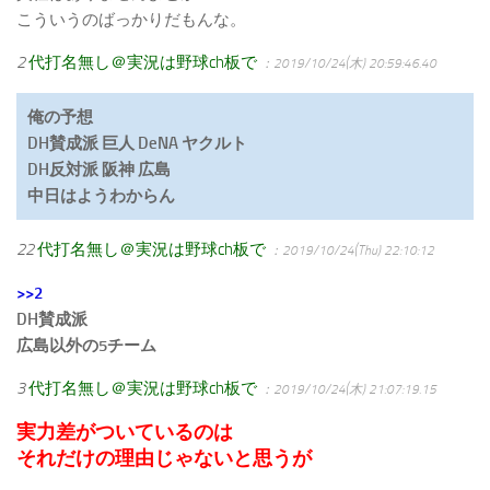
こういうのばっかりだもんな。
2
代打名無し＠実況は野球ch板で
：2019/10/24(木) 20:59:46.40
俺の予想
DH賛成派 巨人 DeNA ヤクルト
DH反対派 阪神 広島
中日はようわからん
22
代打名無し＠実況は野球ch板で
：2019/10/24(Thu) 22:10:12
>>2
DH賛成派
広島以外の5チーム
3
代打名無し＠実況は野球ch板で
：2019/10/24(木) 21:07:19.15
実力差がついているのは
それだけの理由じゃないと思うが