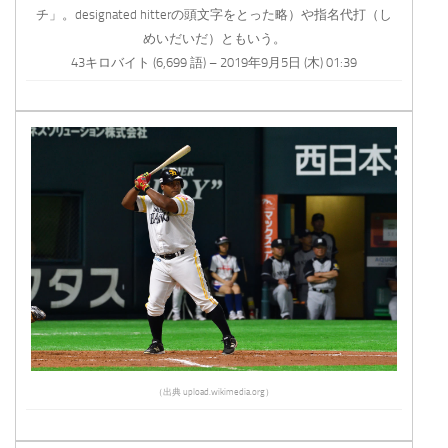
チ」。designated hitterの頭文字をとった略）や指名代打（し
めいだいだ）ともいう。
43キロバイト (6,699 語) – 2019年9月5日 (木) 01:39
（出典 upload.wikimedia.org）