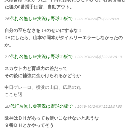
た後の8番捕手は皆、自動アウト。
26
代打名無し＠実況は野球ch板で
：2019/10/24(Thu) 22:25:49
自分の至らなさをDHのせいにするな！
DHにしたら、山本や岡本がタイムリーエラーしなかったの
か。
27
代打名無し＠実況は野球ch板で
：2019/10/24(木) 22:26:25.13
スカウト力と育成力の差だって
その後に補強に金かけられるかどうか
中日ゲレーロ、横浜の山口、広島の丸
ここら辺
28
代打名無し＠実況は野球ch板で
：2019/10/24(木) 22:29:01.63
阪神はＤＨがあっても使いこなせないと思うな
９番ＤＨとかやってそう