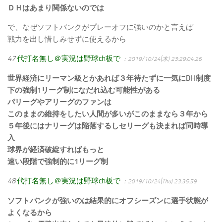
ＤＨはあまり関係ないのでは
で、なぜソフトバンクがプレーオフに強いのかと言えば
戦力を出し惜しみせずに使えるから
47
代打名無し＠実況は野球ch板で
：2019/10/24(木) 23:29:04.26
世界経済にリーマン級とかあれば３年待たずに一気にDH制度
下の強制1リーグ制になだれ込む可能性がある
パリーグやアリーグのファンは
このままの維持をしたい人間が多いがこのままなら３年から
５年後にはナリーグは陥落するしセリーグも決まれば同時導
入
球界が経済破綻すればもっと
速い段階で強制的に1リーグ制
48
代打名無し＠実況は野球ch板で
：2019/10/24(Thu) 23:35:59
ソフトバンクが強いのは結果的にオフシーズンに選手状態が
よくなるから