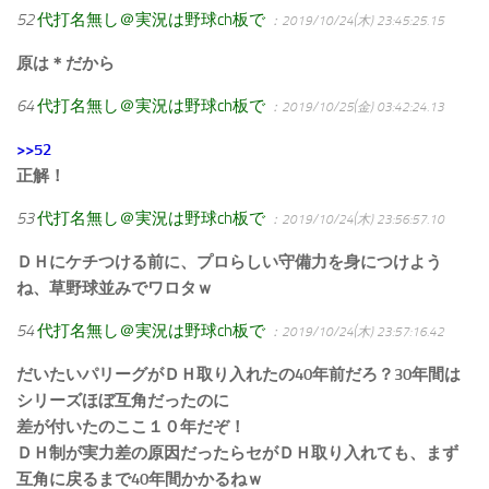
52
代打名無し＠実況は野球ch板で
：2019/10/24(木) 23:45:25.15
原は＊だから
64
代打名無し＠実況は野球ch板で
：2019/10/25(金) 03:42:24.13
>>52
正解！
53
代打名無し＠実況は野球ch板で
：2019/10/24(木) 23:56:57.10
ＤＨにケチつける前に、プロらしい守備力を身につけよう
ね、草野球並みでワロタｗ
54
代打名無し＠実況は野球ch板で
：2019/10/24(木) 23:57:16.42
だいたいパリーグがＤＨ取り入れたの40年前だろ？30年間は
シリーズほぼ互角だったのに
差が付いたのここ１０年だぞ！
ＤＨ制が実力差の原因だったらセがＤＨ取り入れても、まず
互角に戻るまで40年間かかるねｗ