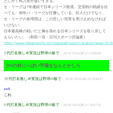
とにかく戦力差が違いすぎる。
セ・リーグは7年連続で日本シリーズ敗退。交流戦の戦績を比
べても、例年パ・リーグが圧勝している。巨人だけでなく、
セ・リーグの各球団は、この悲しい現実を受け止めなければ
いけない。
日本最高峰の戦いだと胸を張れる日本シリーズを取り戻して
もらいたい。（和田一浩・日刊スポーツ評論家）
https://www.nikkansports.com/baseball/column/analyst/news/201
5
代打名無し＠実況は野球ch板で
：2019/10/24(木) 21:13:59.69
DHの前にへぼい守備をなんとかしろ
39
代打名無し＠実況は野球ch板で
：2019/10/24(木) 23:10:39.31
>>5
これ
6
代打名無し＠実況は野球ch板で
：2019/10/24(木) 21:16:57.70