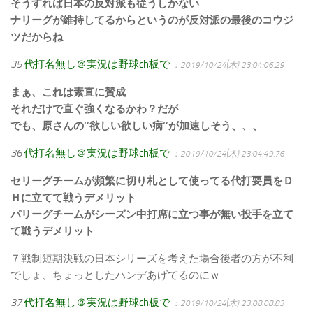
そうすれば日本の反対派も従うしかない
ナリーグが維持してるからというのが反対派の最後のコウジ
ツだからね
35
代打名無し＠実況は野球ch板で
：2019/10/24(木) 23:04:06.29
まぁ、これは素直に賛成
それだけで直ぐ強くなるかわ？だが
でも、原さんの‘’欲しい欲しい病‘’が加速しそう、、、
36
代打名無し＠実況は野球ch板で
：2019/10/24(木) 23:04:49.76
セリーグチームが頻繁に切り札として使ってる代打要員をＤ
Ｈに立てて戦うデメリット
パリーグチームがシーズン中打席に立つ事が無い投手を立て
て戦うデメリット
７戦制短期決戦の日本シリーズを考えた場合後者の方が不利
でしょ、ちょっとしたハンデあげてるのにｗ
37
代打名無し＠実況は野球ch板で
：2019/10/24(木) 23:08:08.83