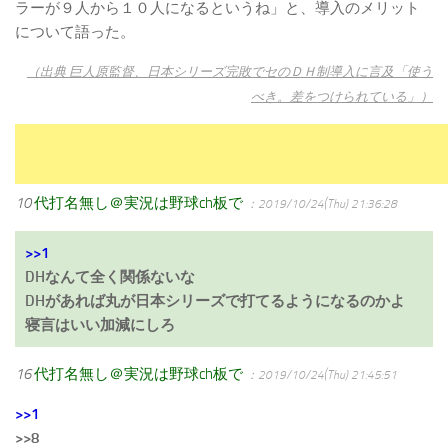
ラーが９人から１０人になるというね」と、導入のメリット
について語った。
（出典 巨人原監督、日本シリーズ完敗でセのＤＨ制導入に言及「使う
べき。差をつけられている」）
10
代打名無し＠実況は野球ch板で
：2019/10/24(Thu) 21:36:28
>>1
DHなんて全く関係ないな
DHがあれば丸が日本シリーズで打てるようになるのかよ
寝言はいい加減にしろ
16
代打名無し＠実況は野球ch板で
：2019/10/24(Thu) 21:45:51
>>1
>>8