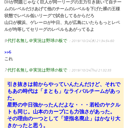
DHが問題じゃなく巨人が同一リーグの主力引き抜いて自チー
ムのレベルだけあげて他のチームのレベルを下げた裸の王様
状態でレベル低いリーグで試合してるからだろ
山口が横浜、ゲレーロが中日、丸が広島にいたらもっとレベ
ルが均等してセリーグのレベルもあがってるよ
9
代打名無し＠実況は野球ch板で
：2019/10/24(木) 21:34:54.60
>>6
これ
7
代打名無し＠実況は野球ch板で
：2019/10/24(Thu) 21:32:35
引き抜きは前からやっていんたんだけど、それで
もあの時代は「まとも」なライバルチームがあっ
た。
星野の中日強かったんだよな・・・若松のヤクル
トも同じ。山本のカープにも力強さがあった。
その理由の一つとして「逆指名廃止」はかなり大
きかったと思う。