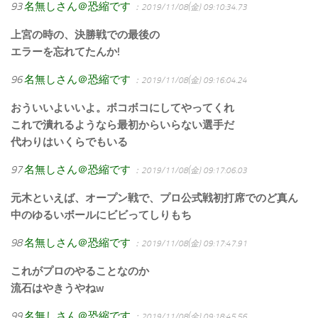
93
名無しさん＠恐縮です
：2019/11/08(金) 09:10:34.73
上宮の時の、決勝戦での最後の
エラーを忘れてたんか!
96
名無しさん＠恐縮です
：2019/11/08(金) 09:16:04.24
おういいよいいよ。ボコボコにしてやってくれ
これで潰れるようなら最初からいらない選手だ
代わりはいくらでもいる
97
名無しさん＠恐縮です
：2019/11/08(金) 09:17:06.03
元木といえば、オープン戦で、プロ公式戦初打席でのど真ん
中のゆるいボールにビビってしりもち
98
名無しさん＠恐縮です
：2019/11/08(金) 09:17:47.91
これがプロのやることなのか
流石はやきうやねw
99
名無しさん＠恐縮です
：2019/11/08(金) 09:18:45.56