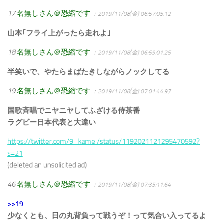
17
名無しさん＠恐縮です
：2019/11/08(金) 06:57:05.12
山本｢フライ上がったら走れよ｣
18
名無しさん＠恐縮です
：2019/11/08(金) 06:59:01.25
半笑いで、やたらまばたきしながらノックしてる
19
名無しさん＠恐縮です
：2019/11/08(金) 07:01:44.97
国歌斉唱でニヤニヤしてふざける侍茶番
ラグビー日本代表と大違い
https://twitter.com/9_kamei/status/1192021121295470592?
s=21
(deleted an unsolicited ad)
46
名無しさん＠恐縮です
：2019/11/08(金) 07:35:11.64
>>19
少なくとも、日の丸背負って戦うぞ！って気合い入ってるよ