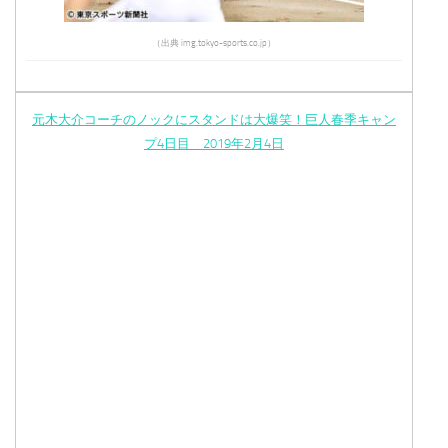
（出典 img.tokyo-sports.co.jp）
元木大介コーチのノックにスタンドは大爆笑！巨人春季キャン
プ4日目 2019年2月4日