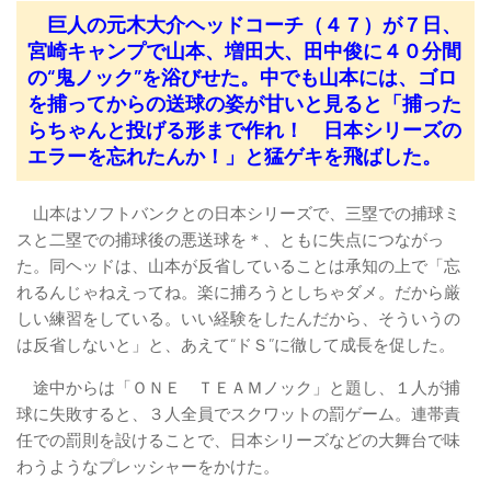
巨人の元木大介ヘッドコーチ（４７）が７日、
宮崎キャンプで山本、増田大、田中俊に４０分間
の“鬼ノック”を浴びせた。中でも山本には、ゴロ
を捕ってからの送球の姿が甘いと見ると「捕った
らちゃんと投げる形まで作れ！ 日本シリーズの
エラーを忘れたんか！」と猛ゲキを飛ばした。
山本はソフトバンクとの日本シリーズで、三塁での捕球ミ
スと二塁での捕球後の悪送球を＊、ともに失点につながっ
た。同ヘッドは、山本が反省していることは承知の上で「忘
れるんじゃねえってね。楽に捕ろうとしちゃダメ。だから厳
しい練習をしている。いい経験をしたんだから、そういうの
は反省しないと」と、あえて“ドＳ”に徹して成長を促した。
途中からは「ＯＮＥ ＴＥＡＭノック」と題し、１人が捕
球に失敗すると、３人全員でスクワットの罰ゲーム。連帯責
任での罰則を設けることで、日本シリーズなどの大舞台で味
わうようなプレッシャーをかけた。