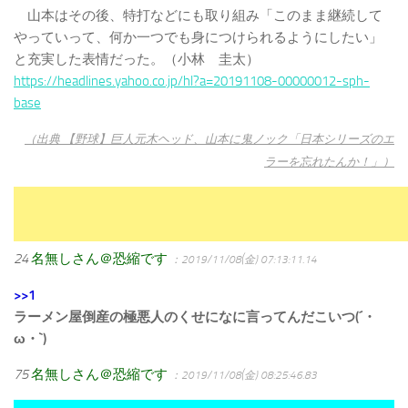
山本はその後、特打などにも取り組み「このまま継続して
やっていって、何か一つでも身につけられるようにしたい」
と充実した表情だった。（小林 圭太）
https://headlines.yahoo.co.jp/hl?a=20191108-00000012-sph-
base
（出典 【野球】巨人元木ヘッド、山本に鬼ノック「日本シリーズのエ
ラーを忘れたんか！」）
24
名無しさん＠恐縮です
：2019/11/08(金) 07:13:11.14
>>1
ラーメン屋倒産の極悪人のくせになに言ってんだこいつ(´・
ω・`)
75
名無しさん＠恐縮です
：2019/11/08(金) 08:25:46.83