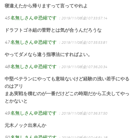
寝違えたから帰りますって言ってやれよ
45
名無しさん＠恐縮です
：2019/11/08(金) 07:33:57.14
ドラフトゴネ組の菅野とは気が合うんだろうな
47
名無しさん＠恐縮です
：2019/11/08(金) 07:35:53.81
やってダメなら違う指導法にすればよい。
48
名無しさん＠恐縮です
：2019/11/08(金) 07:36:20.34
中堅ベテランにやっても意味ないけど経験の浅い若手にやる
のはアリ
まあ実戦を積むのが一番だけどこの時期だから工夫してやっ
とかないと
49
名無しさん＠恐縮です
：2019/11/08(金) 07:36:37.50
元木ノック出来んか
50
名無しさん＠恐縮です
：2019/11/08(金) 07:46:54.18