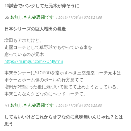
10試合でパンクしてた元木が偉そうに
39
名無しさん＠恐縮です
：2019/11/08(金) 07:28:21.68
日本シリーズの巨人増田の暴走
増田もアホだけど、
走塁コーチとして草野球でもやっている事を
怠っているのが元木
https://m.imgur.com/xO4JWmB
本来ランナーにSTOPGOを指示すべき三塁走塁コーチ元木は
ボケーとホーム側のボールの行方見てて
増田が2塁回った後に気づいて慌てて止めようとしている。
本来こんなんクビなのにヘッドコーチて。
41
名無しさん＠恐縮です
：2019/11/08(金) 07:29:29.63
してもいいけどこれからオフなのに意味無いんじゃね？とは
思う