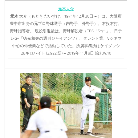
元木
大介
元木
大介（もとき だいすけ、1971年12月30日 – ）は、大阪府
豊中市出身の
元
プロ野球選手（内野手、外野手）。右投右打。
野球指導者。 現役引退後は、野球解説者（TBS「S☆1」、日テ
レG+「徳光和夫の週刊ジャイアンツ）、タレント業、Vシネマ
中心の俳優業などで活動していた。所属事務所はケイダッシ
28キロバイト (2,922 語) – 2019年11月8日 (金) 04:10