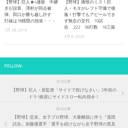
【野球】巨人★4連敗 中継
【野球】痛恨のミス！巨
ぎが誤算、澤村が同点被
人・モタがレフト守備で後
弾、田口が勝ち越し許す
逸！打撃でもアピールでき
打線は18残塁の拙攻・・・
ず無念の交代 10試
合 .222 36打数 16三振
7月 28, 2019
3月 8, 2020
FOLLOW:
次の記事
【野球】巨人・原監督「サイドで投げなさい」2年前の
ドラ1鍬原にサイドスロー転向指令！
前の記事
【野球】悲哀、女子プロ野球、大量離脱に伴う『退団
試合』加藤優選手「選手を続けながら女子野球の普及