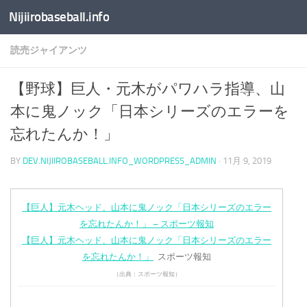
Nijiirobaseball.info
コンテンツへスキップ
読売ジャイアンツ
【野球】巨人・元木がパワハラ指導、山
本に鬼ノック「日本シリーズのエラーを
忘れたんか！」
BY
DEV.NIJIIROBASEBALL.INFO_WORDPRESS_ADMIN
·
11月 9, 2019
【巨人】元木ヘッド、山本に鬼ノック「日本シリーズのエラー
を忘れたんか！」 – スポーツ報知
【巨人】元木ヘッド、山本に鬼ノック「日本シリーズのエラー
を忘れたんか！」
スポーツ報知
（出典：スポーツ報知）