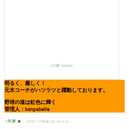
（出典 Youtube）
明るく、厳しく！
元木コーチがハツラツと躍動しております。
野球の道は虹色に輝く
管理人：kanpabelle
1
牛丼 ★
：2019/11/08(金) 06:15:49.22