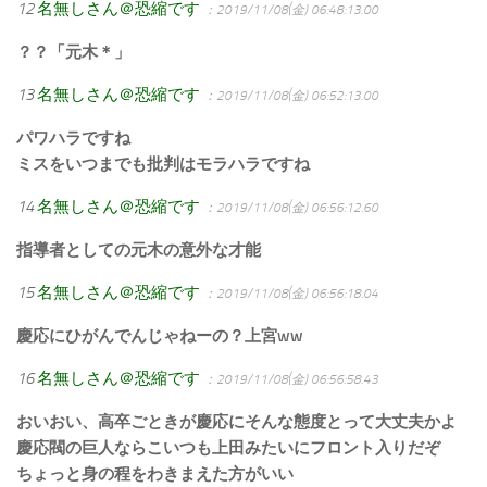
12
名無しさん＠恐縮です
：2019/11/08(金) 06:48:13.00
？？「元木＊」
13
名無しさん＠恐縮です
：2019/11/08(金) 06:52:13.00
パワハラですね
ミスをいつまでも批判はモラハラですね
14
名無しさん＠恐縮です
：2019/11/08(金) 06:56:12.60
指導者としての元木の意外な才能
15
名無しさん＠恐縮です
：2019/11/08(金) 06:56:18.04
慶応にひがんでんじゃねーの？上宮ww
16
名無しさん＠恐縮です
：2019/11/08(金) 06:56:58.43
おいおい、高卒ごときが慶応にそんな態度とって大丈夫かよ
慶応閥の巨人ならこいつも上田みたいにフロント入りだぞ
ちょっと身の程をわきまえた方がいい