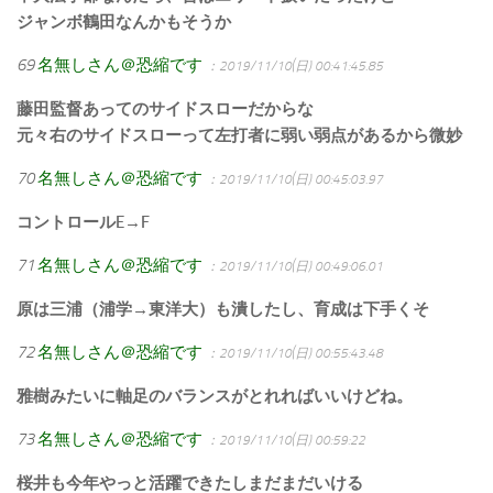
ジャンボ鶴田なんかもそうか
69
名無しさん＠恐縮です
：2019/11/10(日) 00:41:45.85
藤田監督あってのサイドスローだからな
元々右のサイドスローって左打者に弱い弱点があるから微妙
70
名無しさん＠恐縮です
：2019/11/10(日) 00:45:03.97
コントロールE→F
71
名無しさん＠恐縮です
：2019/11/10(日) 00:49:06.01
原は三浦（浦学→東洋大）も潰したし、育成は下手くそ
72
名無しさん＠恐縮です
：2019/11/10(日) 00:55:43.48
雅樹みたいに軸足のバランスがとれればいいけどね。
73
名無しさん＠恐縮です
：2019/11/10(日) 00:59:22
桜井も今年やっと活躍できたしまだまだいける