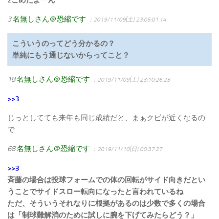
3
名無しさん＠恐縮です
：2019/11/09(土) 23:05:01.14
こういうのってどう分かるの？
単純にもう通じないからってこと？
18
名無しさん＠恐縮です
：2019/11/09(土) 23:10:26.23
>>3
じっとしてても来年も同じ成績だと、まぁクビが近くなるの
で
68
名無しさん＠恐縮です
：2019/11/10(日) 00:37:27
>>3
斉藤の場合は投球フォームでの体の回転がサイド向きだとい
うことでサイドスロー転向になったと言われているね
ただ、そういうそれなりに根拠があるのは少数で多くの場合
は「制球難解消のために試しに腕を下げてみたらどう？」