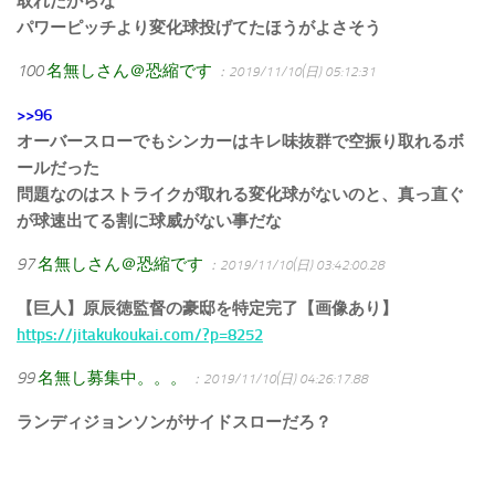
取れたからな
パワーピッチより変化球投げてたほうがよさそう
100
名無しさん＠恐縮です
：2019/11/10(日) 05:12:31
>>96
オーバースローでもシンカーはキレ味抜群で空振り取れるボ
ールだった
問題なのはストライクが取れる変化球がないのと、真っ直ぐ
が球速出てる割に球威がない事だな
97
名無しさん＠恐縮です
：2019/11/10(日) 03:42:00.28
【巨人】原辰徳監督の豪邸を特定完了【画像あり】
https://jitakukoukai.com/?p=8252
99
名無し募集中。。。
：2019/11/10(日) 04:26:17.88
ランディジョンソンがサイドスローだろ？