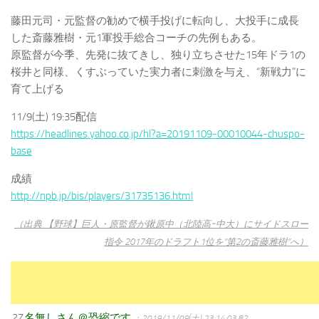
藤田元司・元監督の勧めで横手投げに転向し、大投手に成長
した斎藤雅樹・元1軍投手総合コーチの先例もある。
原監督が今季、先発に抜てきし、独り立ちさせた15年ドラ1の
桜井と同様、くすぶっていた実力者に刺激を与え、“新戦力”に
育て上げる
11/9(土) 19:35配信
https://headlines.yahoo.co.jp/hl?a=20191109-00010044-chuspo-
base
成績
http://npb.jp/bis/players/31735136.html
（出典 【野球】巨人・原監督が鍬原中（北陸高ｰ中大）にサイドスロー
指令 2017年のドラフト1位を”第2の斎藤雅樹”へ）
27
名無しさん＠恐縮です
：2019/11/09(土) 23:14:03.82