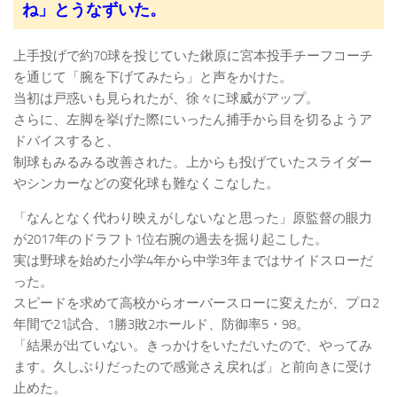
ね」とうなずいた。
上手投げで約70球を投じていた鍬原に宮本投手チーフコーチ
を通じて「腕を下げてみたら」と声をかけた。
当初は戸惑いも見られたが、徐々に球威がアップ。
さらに、左脚を挙げた際にいったん捕手から目を切るようア
ドバイスすると、
制球もみるみる改善された。上からも投げていたスライダー
やシンカーなどの変化球も難なくこなした。
「なんとなく代わり映えがしないなと思った」原監督の眼力
が2017年のドラフト1位右腕の過去を掘り起こした。
実は野球を始めた小学4年から中学3年まではサイドスローだ
った。
スピードを求めて高校からオーバースローに変えたが、プロ2
年間で21試合、1勝3敗2ホールド、防御率5・98。
「結果が出ていない。きっかけをいただいたので、やってみ
ます。久しぶりだったので感覚さえ戻れば」と前向きに受け
止めた。