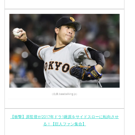
（出典 baseballking.jp）
【衝撃】原監督が2017年ドラ1鍬原をサイドスローに転向させ
る！【巨人ファン集合】