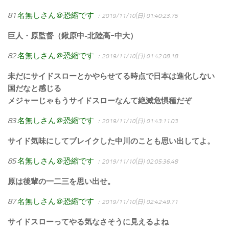
81
名無しさん＠恐縮です
：2019/11/10(日) 01:40:23.75
巨人・原監督（鍬原中-北陸高ｰ中大）
82
名無しさん＠恐縮です
：2019/11/10(日) 01:42:08.18
未だにサイドスローとかやらせてる時点で日本は進化しない
国だなと感じる
メジャーじゃもうサイドスローなんて絶滅危惧種だぞ
83
名無しさん＠恐縮です
：2019/11/10(日) 01:43:11.03
サイド気味にしてブレイクした中川のことも思い出してよ。
85
名無しさん＠恐縮です
：2019/11/10(日) 02:05:36.48
原は後輩の一二三を思い出せ。
87
名無しさん＠恐縮です
：2019/11/10(日) 02:42:49.71
サイドスローってやる気なさそうに見えるよね