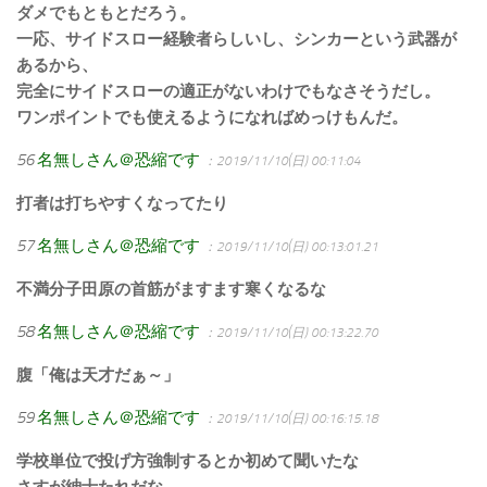
ダメでもともとだろう。
一応、サイドスロー経験者らしいし、シンカーという武器が
あるから、
完全にサイドスローの適正がないわけでもなさそうだし。
ワンポイントでも使えるようになればめっけもんだ。
56
名無しさん＠恐縮です
：2019/11/10(日) 00:11:04
打者は打ちやすくなってたり
57
名無しさん＠恐縮です
：2019/11/10(日) 00:13:01.21
不満分子田原の首筋がますます寒くなるな
58
名無しさん＠恐縮です
：2019/11/10(日) 00:13:22.70
腹「俺は天才だぁ～」
59
名無しさん＠恐縮です
：2019/11/10(日) 00:16:15.18
学校単位で投げ方強制するとか初めて聞いたな
さすが紳士たれだな