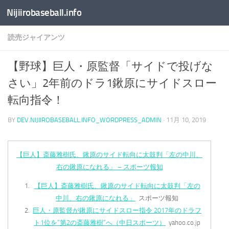
Nijiirobaseball.info
コンテンツへスキップ
読売ジャイアンツ
【野球】巨人・原監督「サイドで投げな
さい」2年前のドラ1鍬原にサイドスロー
転向指令！
BY
DEV.NIJIIROBASEBALL.INFO_WORDPRESS_ADMIN
·
11月 10, 2019
【巨人】斎藤雅樹氏、鍬原のサイド転向に太鼓判「左の中川、
右の鍬原になれる」 – スポーツ報知
【巨人】斎藤雅樹氏、鍬原のサイド転向に太鼓判「左の
中川、右の鍬原になれる」
スポーツ報知
巨人・原監督が鍬原にサイドスロー指令 2017年のドラフ
ト1位を”第2の斎藤雅樹”へ（中日スポーツ）
yahoo.co.jp