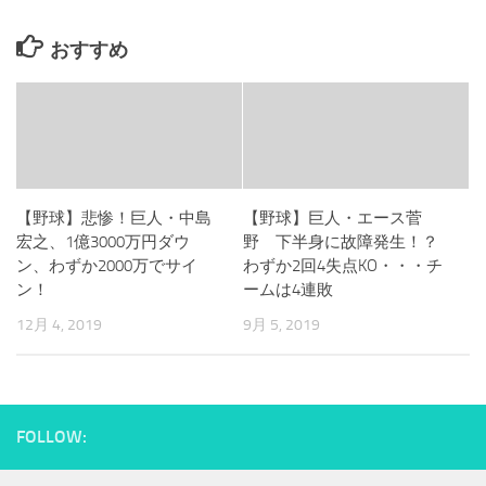
おすすめ
【野球】悲惨！巨人・中島
【野球】巨人・エース菅
宏之、1億3000万円ダウ
野 下半身に故障発生！？
ン、わずか2000万でサイ
わずか2回4失点KO・・・チ
ン！
ームは4連敗
12月 4, 2019
9月 5, 2019
FOLLOW: