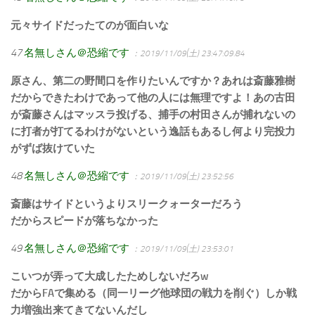
元々サイドだったてのが面白いな
47
名無しさん＠恐縮です
：2019/11/09(土) 23:47:09.84
原さん、第二の野間口を作りたいんですか？あれは斎藤雅樹
だからできたわけであって他の人には無理ですよ！あの古田
が斎藤さんはマッスラ投げる、捕手の村田さんが捕れないの
に打者が打てるわけがないという逸話もあるし何より完投力
がずば抜けていた
48
名無しさん＠恐縮です
：2019/11/09(土) 23:52:56
斎藤はサイドというよりスリークォーターだろう
だからスピードが落ちなかった
49
名無しさん＠恐縮です
：2019/11/09(土) 23:53:01
こいつが弄って大成したためしないだろw
だからFAで集める（同一リーグ他球団の戦力を削ぐ）しか戦
力増強出来てきてないんだし