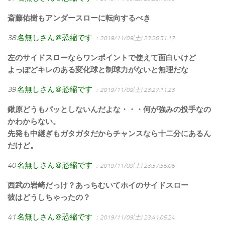
斎藤佑樹もアンダースローに転向するべき
38
名無しさん＠恐縮です
：2019/11/09(土) 23:26:51.17
左のサイドスローならワンポイントで使えて面白いけど
よっぽどキレのある変化球と制球力がないと無理だな
39
名無しさん＠恐縮です
：2019/11/09(土) 23:27:11.23
鍬原どうもパッとしないんだよな・・・何が強みの投手なの
かわからない。
先発も中継ぎもガタガタだからチャンスなら十二分にあるん
だけど。
40
名無しさん＠恐縮です
：2019/11/09(土) 23:37:56.06
西武の岩崎だっけ？あっちむいてホイのサイドスロー
彼はどうしちゃったの？
41
名無しさん＠恐縮です
：2019/11/09(土) 23:41:05.24