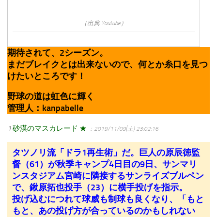
（出典 Youtube）
期待されて、2シーズン。
まだブレイクとは出来ないので、何とか糸口を見つ
けたいところです！
野球の道は虹色に輝く
管理人：kanpabelle
1
砂漠のマスカレード ★
：2019/11/09(土) 23:02:16
タツノリ流「ドラ1再生術」だ。巨人の原辰徳監
督（61）が秋季キャンプ4日目の9日、サンマリ
ンスタジアム宮崎に隣接するサンライズブルペン
で、鍬原拓也投手（23）に横手投げを指示。
投げ込むにつれて球威も制球も良くなり、「もと
もと、あの投げ方が合っているのかもしれない