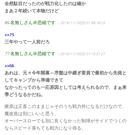
全然駄目だったのが戦力化したのは確か
まあ２年続いて本物だけど
84
名無しさん＠恐縮です
：2019/11/10(日) 01:58:18.23
>>75
三年やって一人前だろ
77
名無しさん＠恐縮です
：2019/11/10(日) 01:13:37.27
>>66
あれは、元々今年開幕～序盤は中継ぎ要員で最初から先発と
してキャンプから準備できて
なかったってのも一応原因としては考えられるので、まぁ来
季どうなるかだね。
鍬原は正直このままじゃそのうち戦力外になるだけなので、
魔改造は別にいいと思う。
オーバースローでも別に良くなかった制球がサイドでつくの
ならスピード落ちても戦力になり得る。