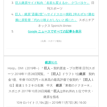
巨人鍬原サイド転向「名前も変えるか、クワバタケ」
日
刊スポーツ
巨人・鍬原“斎藤2世”へサイドスロー挑戦 2年わずか1勝右
腕に原監督「代わり映えがしないと感じた」
スポニチア
ネックス Sponichi Annex
Google ニュースですべての記事を表示
（出典：スポーツ報知）
鍬原
拓也
Hoop』OMI（2019年-） ^
巨人
– 契約更改 – プロ野球.日刊スポ
ーツ.2018年11月28日閲覧。 ^ 【
巨人
】ドラフト1位
鍬原
契約
金1億、年俸1500万円＋出来高の最高評価で仮契約 ^ 【
巨人
１
位】最速１５２キロ右腕 中大
鍬原
「東都のドクターＫ」
スポニチ 2017年10月26日掲載 ^
巨人
は外れ外れ１位で中大・
鍬原を指名
10キロバイト (1,194 語) – 2019年11月7日 (木) 16:00