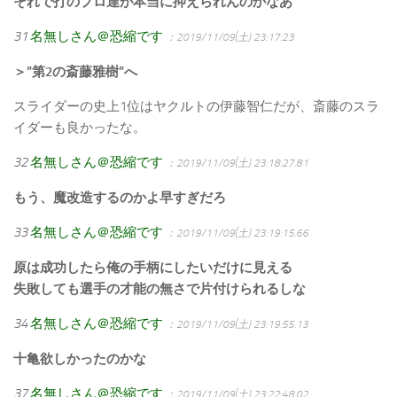
それで打のプロ達が本当に抑えられんのかなあ
31
名無しさん＠恐縮です
：2019/11/09(土) 23:17:23
＞”第2の斎藤雅樹”へ
スライダーの史上1位はヤクルトの伊藤智仁だが、斎藤のスラ
イダーも良かったな。
32
名無しさん＠恐縮です
：2019/11/09(土) 23:18:27.81
もう、魔改造するのかよ早すぎだろ
33
名無しさん＠恐縮です
：2019/11/09(土) 23:19:15.66
原は成功したら俺の手柄にしたいだけに見える
失敗しても選手の才能の無さで片付けられるしな
34
名無しさん＠恐縮です
：2019/11/09(土) 23:19:55.13
十亀欲しかったのかな
37
名無しさん＠恐縮です
：2019/11/09(土) 23:22:48.02