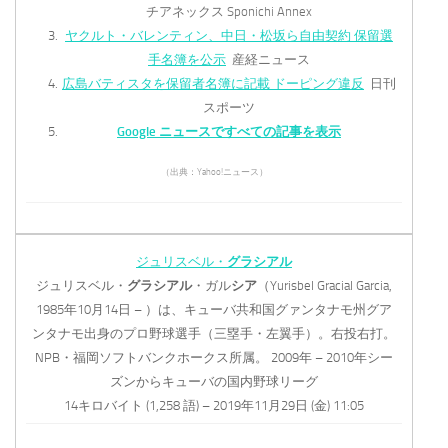
チアネックス Sponichi Annex
ヤクルト・バレンティン、中日・松坂ら自由契約 保留選
手名簿を公示
産経ニュース
広島バティスタを保留者名簿に記載 ドーピング違反
日刊
スポーツ
Google ニュースですべての記事を表示
（出典：Yahoo!ニュース）
ジュリスベル・
グラシアル
ジュリスベル・
グラシアル
・ガル
シア
（Yurisbel Gracial Garcia,
1985年10月14日 – ）は、キューバ共和国グァンタナモ州グア
ンタナモ出身のプロ野球選手（三塁手・左翼手）。右投右打。
NPB・福岡ソフトバンクホークス所属。 2009年 – 2010年シー
ズンからキューバの国内野球リーグ
14キロバイト (1,258 語) – 2019年11月29日 (金) 11:05