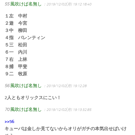
55
風吹けば名無し
：2019/12/02(月) 19:12:18.40
１左 中村
２遊 今宮
３中 柳田
４指 バレンティン
５三 松田
６一 内川
７右 上林
８捕 甲斐
９二 牧原
56
風吹けば名無し
：2019/12/02(月) 19:12:28
2人ともオリックスにこい！
70
風吹けば名無し
：2019/12/02(月) 19:13:32.85
>>56
キューバは金しか見てないからオリがガチの本気出せばいけ