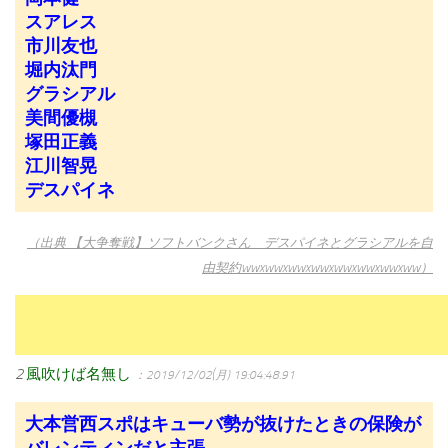
スアレス
市川友也
堀内汰門
グラシアル
美間優槻
塚田正義
江川智晃
デスパイネ
（出典 【大争奪戦】ソフトバンクさん デスパイネとグラシアルを自
由契約wwxwwxwwxwwxwwxwwxwwxww）
2
風吹けば名無し
：2019/12/02(月) 19:04:48.91
大本営西スポはキューバ勢が抜けたときの保険が
バレンティンだと主張