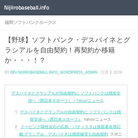
Nijiirobaseball.info
コンテンツへスキップ
福岡ソフトバンクホークス
【野球】ソフトバンク・デスパイネとグ
ラシアルを自由契約！再契約か移籍
か・・・！？
BY
DEV.NIJIIROBASEBALL.INFO_WORDPRESS_ADMIN
·
12月 3, 2019
デスパイネとグラシアルが自由契約に ソフトバンクは残留交
渉へ（西日本スポーツ） – Yahoo!ニュース
デスパイネとグラシアルが自由契約に ソフトバンクは残
留交渉へ（西日本スポーツ）
Yahoo!ニュース
ドーピング陽性反応の広島・バティスタは保留者名簿記
載 グラシアル、デスパイネは残留確実も自由契約
スポニ