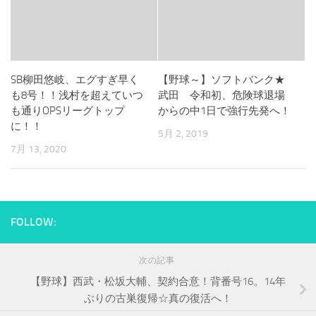
SB柳田悠岐、エグすぎ早く
【野球～】ソフトバンク★
も8号！！浅村を超えていつ
武田 令和初、危険球退場
も通りOPSリーグトップ
からの中1日で強行先発へ！
に！！
5月 2, 2019
7月 13, 2020
FOLLOW:
次の記事
【野球】西武・松坂大輔、契約合意！背番号16。14年
ぶりの古巣復帰☆真の復活へ！