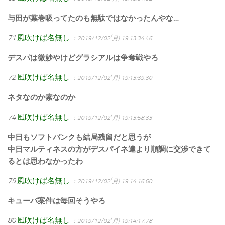
与田が葉巻吸ってたのも無駄ではなかったんやな…
71
風吹けば名無し
：2019/12/02(月) 19:13:34.46
デスパは微妙やけどグラシアルは争奪戦やろ
72
風吹けば名無し
：2019/12/02(月) 19:13:39.30
ネタなのか素なのか
74
風吹けば名無し
：2019/12/02(月) 19:13:58.33
中日もソフトバンクも結局残留だと思うが
中日マルティネスの方がデスパイネ達より順調に交渉できて
るとは思わなかったわ
79
風吹けば名無し
：2019/12/02(月) 19:14:16.60
キューバ案件は毎回そうやろ
80
風吹けば名無し
：2019/12/02(月) 19:14:17.78