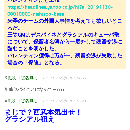
https://headlines.yahoo.co.jp/hl?a=20191130-
00010000-nishispo-base
来季のチームの外国人事情を考えても欲しいとこ
ろだ。
三笠GMはデスパイネとグラシアルのキューバ勢
について、保留者名簿から一度外して残留交渉に
臨むことを明かした。
バレンティン獲得は万が一、残留交渉が失敗した
場合の「保険」となる。
3
風吹けば名無し
：2019/12/02(月) 19:05:50.66
年俸ヤバイことになるで～????
4
風吹けば名無し
：2019/12/02(月) 19:05:55.78
まじで？西武本気出せ！
グラシアル狙え