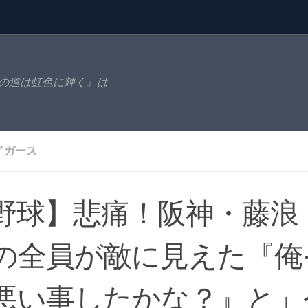
の道は虹色に輝く』は
イガース
野球】悲痛！阪神・藤浪
の全員が敵に見えた『俺
悪い事したかな？』と」