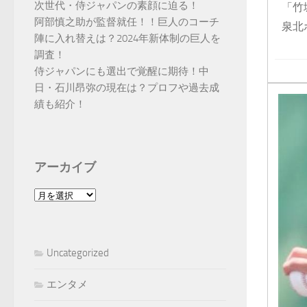
次世代・侍ジャパンの素顔に迫る！
「竹
阿部慎之助が監督就任！！巨人のコーチ
泉北
陣に入れ替えは？2024年新体制の巨人を
調査！
侍ジャパンにも選出で覚醒に期待！中
日・石川昂弥の現在は？プロフや過去成
績も紹介！
アーカイブ
ア
ー
カ
イ
Uncategorized
ブ
エンタメ