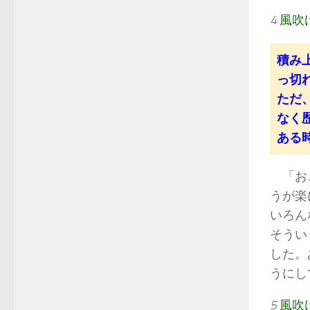
4
風吹
積み
っ切
ただ
なく
ある
「おご
うが楽
いろん
そうい
した。
うにし
5
風吹