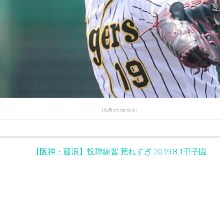
（出典 prt.iza.ne.jp）
【阪神・藤浪】投球練習 荒れすぎ 2019.8.1甲子園