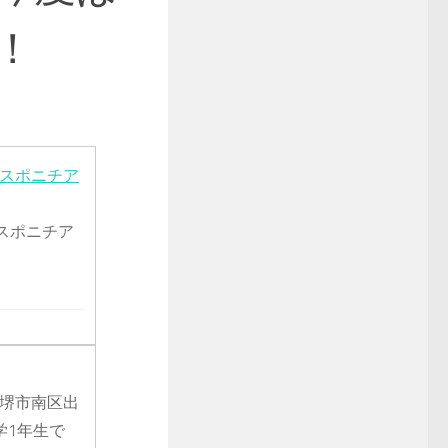
！
 スポニチア
スポニチア
府堺市南区出
学1年生で