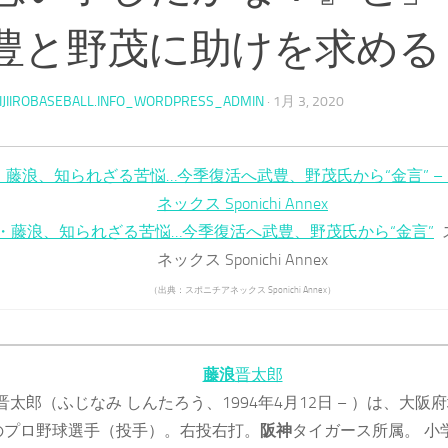
豊と野茂に助けを求める
IJIIROBASEBALL.INFO_WORDPRESS_ADMIN
·
1月 3, 2020
・藤浪、知られざる苦悩…今季復活へ武豊、野茂氏から“金言” –
ネックス Sponichi Annex
・藤浪、知られざる苦悩…今季復活へ武豊、野茂氏から“金言”
ネックス Sponichi Annex
（出典：スポニチアネックス Sponichi Annex）
藤浪
晋太郎
晋太郎（ふじなみ しんたろう、1994年4月12日 – ）は、大阪
のプロ野球選手（投手）。右投右打。
阪神
タイガース所属。 小