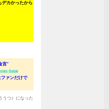
もデカかったから
金言”
nnex-base
はファンだけで
ううつ）になった