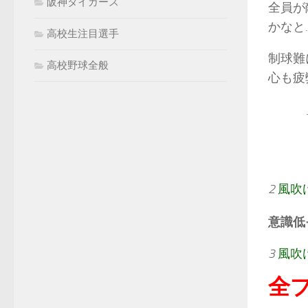
阪神タイガース
全員が
かなと
高校生注目選手
制球難
高校野球全般
心も疲
2
風吹
意識低
3
風吹
全