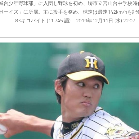
城台少年野球部」に入団し野球を初め、堺市立宮山台中学校時
ボーイズ」に所属。主に投手を務め、球速は最速142km/hを
83キロバイト (11,745 語) – 2019年12月11日 (水) 22:07