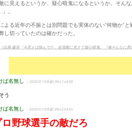
敵に見えるというか、疑心暗鬼になるというか。そんな
…」。
による近年の不振とは別問題でも実体のない“何物か”と
弊し切っていたのは確かだった。
（出典 藤浪「今思えば病んでた。全員敵に見えて疑心暗鬼。『俺そんなに悪
けば名無し
：2020/01/03(金) 06:41:46.58
そう
けば名無し
：2020/01/03(金) 06:42:03.04
プロ野球選手の敵だろ