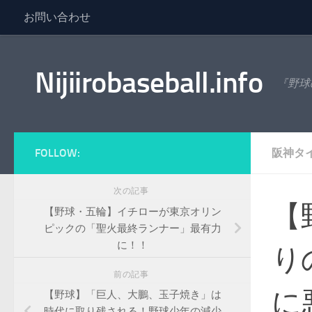
お問い合わせ
コンテンツへスキップ
Nijiirobaseball.info
『野球
FOLLOW:
阪神タ
次の記事
【
【野球・五輪】イチローが東京オリン
ピックの「聖火最終ランナー」最有力
に！！
り
前の記事
に
【野球】「巨人、大鵬、玉子焼き」は
時代に取り残される！野球少年の減少