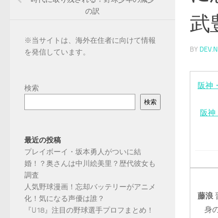
の訳
武
※
当サイトは、海外在住者に向けて情報
BY
DEV.N
を発信しています。
阪神
検索
検索
阪神
最近の投稿
プレイボーイ・坂本勇人がついに結
婚！？奥さんは中川絵美里？歴代彼女も
調査
人気野球漫画！忘却バッテリーがアニメ
藤浪
化！気になる声優は誰？
身
『U18』注目の野球選手プロフまとめ！