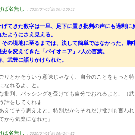
けば名無し
：2020/01/03(金) 06:42:06.32
上げてきた数字は一旦、足下に置き批判の声にも過剰に
れたようにさえ見える。
、その境地に至るまでは、決して簡単ではなかった。胸
歴史を変えてきた「パイオニア」2人の言葉。
時、武豊に語りかけられた。
りとかそういう意味じゃなく、自分のことをもっと特
になれるよ、と。
な批判、バッシングを受けても自分でおれるよと。（武
う話をしてくれま
あえてそう思えよと。特別だからそれだけ批判も言われ
てから気楽になれた」
けば名無し
：2020/01/03(金) 06:42:14.82