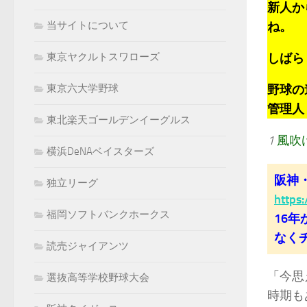
新人か
ね。
当サイトについて
しばら
東京ヤクルトスワローズ
野球の
東京六大学野球
管理人：k
東北楽天ゴールデンイーグルス
1
風吹
横浜DeNAベイスターズ
阪神
独立リーグ
https
福岡ソフトバンクホークス
16
なく
読売ジャイアンツ
「今思
選抜高等学校野球大会
時期も