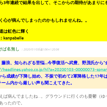
ら3年連続で結果を出して、そこからの期待があまりに
く心が病んでしまったのかもしれませんね。。
道は虹色に輝く
anpabelle
けば名無し
：2020/01/03(金) 06:41:20.06
・藤浪、知られざる苦悩…今季復活へ武豊、野茂氏から“
://headlines.yahoo.co.jp/hl?a=20200103-00000073-spna
年から成績が下降し始め、不振で初めて2軍降格した17年
チーム内から厳しい声も聞こえてきた。
えば病んでましたね…。グラウンドに行くのも憂鬱（ゆ
あったので。