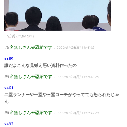
（出典 i.imgur.com）
78
名無しさん＠恐縮です
：2020/01/26(日) 11:43:49
>>69
誰だよこんな見栄え悪い資料作ったの
93
名無しさん＠恐縮です
：2020/01/26(日) 11:48:52.75
>>61
二塁ランナーや一塁や三塁コーチがやってても怒られたじゃ
ん
96
名無しさん＠恐縮です
：2020/01/26(日) 11:49:14.73
>>93