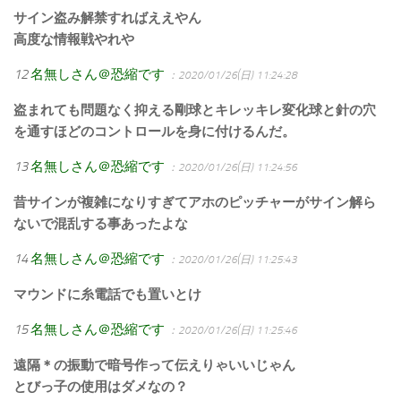
サイン盗み解禁すればええやん
高度な情報戦やれや
12
名無しさん＠恐縮です
：2020/01/26(日) 11:24:28
盗まれても問題なく抑える剛球とキレッキレ変化球と針の穴
を通すほどのコントロールを身に付けるんだ。
13
名無しさん＠恐縮です
：2020/01/26(日) 11:24:56
昔サインが複雑になりすぎてアホのピッチャーがサイン解ら
ないで混乱する事あったよな
14
名無しさん＠恐縮です
：2020/01/26(日) 11:25:43
マウンドに糸電話でも置いとけ
15
名無しさん＠恐縮です
：2020/01/26(日) 11:25:46
遠隔＊の振動で暗号作って伝えりゃいいじゃん
とびっ子の使用はダメなの？