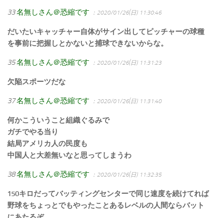
33
名無しさん＠恐縮です
：2020/01/26(日) 11:30:46
だいたいキャッチャー自体がサイン出してピッチャーの球種
を事前に把握しとかないと捕球できないからな。
35
名無しさん＠恐縮です
：2020/01/26(日) 11:31:23
欠陥スポーツだな
37
名無しさん＠恐縮です
：2020/01/26(日) 11:31:40
何かこういうこと組織ぐるみで
ガチでやる当り
結局アメリカ人の民度も
中国人と大差無いなと思ってしまうわ
38
名無しさん＠恐縮です
：2020/01/26(日) 11:32:35
150キロだってバッティングセンターで同じ速度を続けてれば
野球をちょっとでもやったことあるレベルの人間ならバット
にあたるぞ