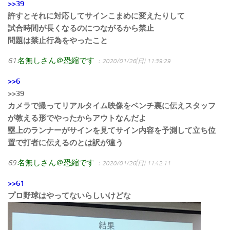
>>39
許すとそれに対応してサインこまめに変えたりして
試合時間が長くなるのにつながるから禁止
問題は禁止行為をやったこと
61
名無しさん＠恐縮です
：2020/01/26(日) 11:39:29
>>6
>>39
カメラで撮ってリアルタイム映像をベンチ裏に伝えスタッフ
が教える形でやったからアウトなんだよ
塁上のランナーがサインを見てサイン内容を予測して立ち位
置で打者に伝えるのとは訳が違う
69
名無しさん＠恐縮です
：2020/01/26(日) 11:42:11
>>61
プロ野球はやってないらしいけどな