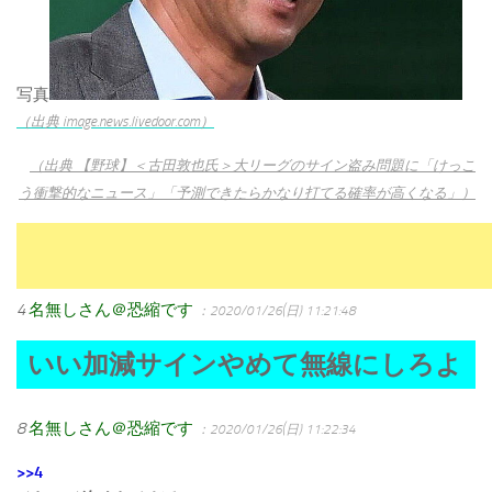
写真
（出典 image.news.livedoor.com）
（出典 【野球】＜古田敦也氏＞大リーグのサイン盗み問題に「けっこ
う衝撃的なニュース」「予測できたらかなり打てる確率が高くなる」）
4
名無しさん＠恐縮です
：2020/01/26(日) 11:21:48
いい加減サインやめて無線にしろよ
8
名無しさん＠恐縮です
：2020/01/26(日) 11:22:34
>>4