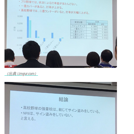
（出典 i.imgur.com）