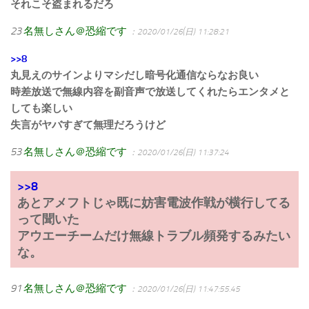
それこそ盗まれるだろ
23
名無しさん＠恐縮です
：2020/01/26(日) 11:28:21
>>8
丸見えのサインよりマシだし暗号化通信ならなお良い
時差放送で無線内容を副音声で放送してくれたらエンタメと
しても楽しい
失言がヤバすぎて無理だろうけど
53
名無しさん＠恐縮です
：2020/01/26(日) 11:37:24
>>8
あとアメフトじゃ既に妨害電波作戦が横行してる
って聞いた
アウエーチームだけ無線トラブル頻発するみたい
な。
91
名無しさん＠恐縮です
：2020/01/26(日) 11:47:55.45