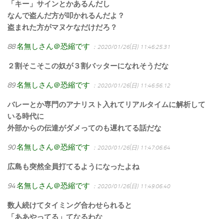
「キー」サインとかあるんだし
なんで盗んだ方が叩かれるんだよ？
盗まれた方がマヌケなだけだろ？
88
名無しさん＠恐縮です
：2020/01/26(日) 11:46:25.31
２割そこそこの奴が３割バッターになれそうだな
89
名無しさん＠恐縮です
：2020/01/26(日) 11:46:56.12
バレーとか専門のアナリスト入れてリアルタイムに解析して
いる時代に
外部からの伝達がダメってのも遅れてる話だな
90
名無しさん＠恐縮です
：2020/01/26(日) 11:47:06.64
広島も突然全員打てるようになったよね
94
名無しさん＠恐縮です
：2020/01/26(日) 11:49:06.40
数人続けてタイミング合わせられると
「ああやってる」てなるわな