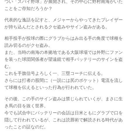
つい「スパイ野球」が展開され、その中心に野村南海がいた
ことをご存知だろうか？
代表的な逸話を記すと、メジャーからやってきたプレイザー
が持ち込んだとされるクセ盗みやサイン盗みがある。
相手投手が投球の際にグラブからはみ出る手の角度で球種を
読み切るのがクセ盗み。
また、当時の南海の本拠地である大阪球場では外野にファン
を装った球団関係者が望遠鏡で相手バッテリーのサインを盗
む。
これを手旗信号よろしく一、三塁コーチに伝える。
さらには打者の股間に（一説には尻のポケット）電流を流し
て球種を伝えるといった行為が行われていた。
その後、この手のサイン盗みは禁じられていくが、まさに生
き馬の目を抜く世界。
今でも試合中にバッテリーの会話は日米ともにグラブで口を
隠して行われているが、これは読唇術で解読される時代があ
ったことの証なのだ。