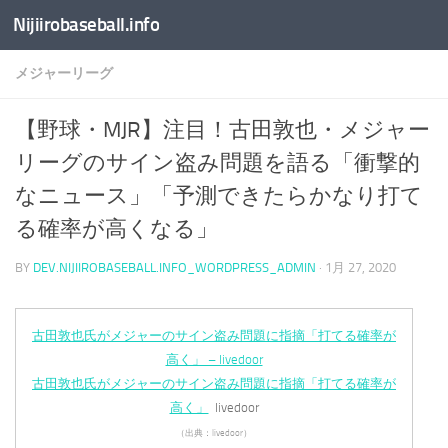
Nijiirobaseball.info
コンテンツへスキップ
メジャーリーグ
【野球・MJR】注目！古田敦也・メジャー
リーグのサイン盗み問題を語る「衝撃的
なニュース」「予測できたらかなり打て
る確率が高くなる」
BY
DEV.NIJIIROBASEBALL.INFO_WORDPRESS_ADMIN
·
1月 27, 2020
古田敦也氏がメジャーのサイン盗み問題に指摘「打てる確率が
高く」 – livedoor
古田敦也氏がメジャーのサイン盗み問題に指摘「打てる確率が
高く」
livedoor
（出典：livedoor）