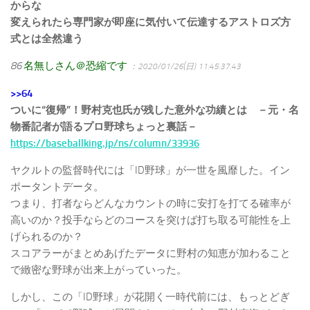
からな
変えられたら専門家が即座に気付いて伝達するアストロズ方
式とは全然違う
86
名無しさん＠恐縮です
：2020/01/26(日) 11:45:37.43
>>64
ついに“復帰”！野村克也氏が残した意外な功績とは －元・名
物番記者が語るプロ野球ちょっと裏話－
https://baseballking.jp/ns/column/33936
ヤクルトの監督時代には「ID野球」が一世を風靡した。イン
ポータントデータ。
つまり、打者ならどんなカウントの時に安打を打てる確率が
高いのか？投手ならどのコースを突けば打ち取る可能性を上
げられるのか？
スコアラーがまとめあげたデータに野村の知恵が加わること
で緻密な野球が出来上がっていった。
しかし、この「ID野球」が花開く一時代前には、もっとどぎ