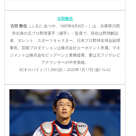
古田敦也
古田
敦也
（ふるた あつや、1965年8月6日 – ）は、兵庫県川西
市出身の元プロ野球選手（捕手）・監督で、現在は野球解説
者、タレント、スポーツキャスター。日本プロ野球名球会副理
事長。芸能プロダクションは株式会社エーポイント所属。マネ
ジメントは株式会社ビッグベンと業務提携。妻は元フジテレビ
アナウンサーの中井美穂。
82キロバイト (11,599 語) – 2020年1月17日 (金) 14:42