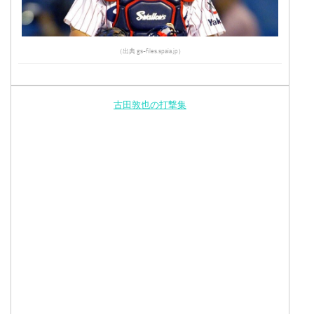
（出典 gs-files.spaia.jp）
古田敦也の打撃集