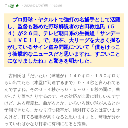
1
Egg ★
：2020/01/26(日) 11:19:08
プロ野球・ヤクルトで強打の名捕手として活躍
し、監督も務めた野球解説者の古田敦也氏（５
４）が２６日、テレビ朝日系の生番組「サンデー
ＬＩＶＥ！！」で、現在、大リーグを大きく揺る
がしているサイン盗み問題について「僕もけっこ
う衝撃的なニュースだと思いますね。すごいこと
になりましたね」と驚きを明かした。
古田氏は「だいたい（球速が）１４０キロ～１５０キロぐ
らい出てたら（本塁に到達するまで）０・４秒と言われてる
んですよね。その０・４秒から０・５～０・６秒の間に、曲
がったり落ちたりするので、その対応が非常に難しいんです
けど、ある程度ね、曲がるとか、いろいろ速い球が来るとか
予測できたら、かなり打つ確率が、絶対打てるとは言いませ
んけど、打てる確率が高くなると思います」と、球種が分か
っていればかなり打者に有利になると指摘。