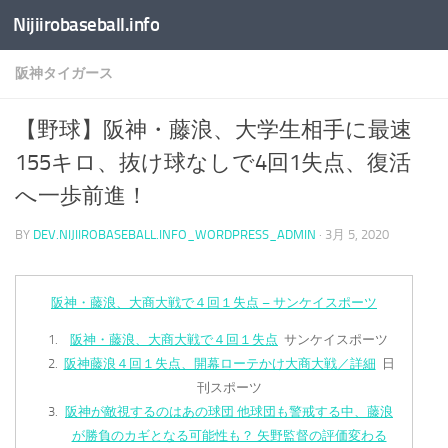
Nijiirobaseball.info
コンテンツへスキップ
阪神タイガース
【野球】阪神・藤浪、大学生相手に最速
155キロ、抜け球なしで4回1失点、復活
へ一歩前進！
BY
DEV.NIJIIROBASEBALL.INFO_WORDPRESS_ADMIN
·
3月 5, 2020
阪神・藤浪、大商大戦で４回１失点 – サンケイスポーツ
阪神・藤浪、大商大戦で４回１失点
サンケイスポーツ
阪神藤浪４回１失点、開幕ローテかけ大商大戦／詳細
日
刊スポーツ
阪神が敵視するのはあの球団 他球団も警戒する中、藤浪
が勝負のカギとなる可能性も？ 矢野監督の評価変わる