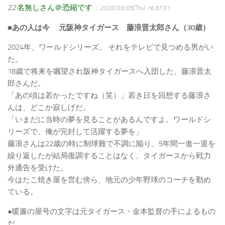
22
名無しさん＠恐縮です
：2020/03/05(Thu) 16:37:31
■あの人は今 元阪神タイガース 藤浪晋太郎さん（30歳）
2024年、ワールドシリーズ。 それをテレビで見つめる男がい
た。
18歳で将来を嘱望され阪神タイガースへ入団した、藤浪晋太
郎さんだ。
「あの頃は若かったですね（笑）」若き日を回想する藤浪さ
んは、どこか寂しげだ。
「いまだに当時の夢を見ることがあるんですよ。ワールドシ
リーズで、俺が完封して活躍する夢を」
藤浪さんは22歳の時に制球難で不調に陥り、5年間一進一退を
繰り返したが結局復調することはなく、タイガースから戦力
外通告を受けた。
今はたこ焼き屋を営む傍ら、地元の少年野球のコーチを勤め
ている。
●暖簾の屋号の文字は元タイガース・金本監督の手によるもの
だ。