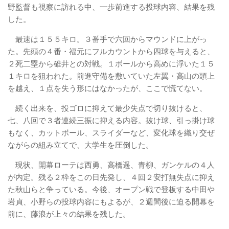
野監督も視察に訪れる中、一歩前進する投球内容、結果を残
した。
最速は１５５キロ。３番手で六回からマウンドに上がっ
た。先頭の４番・福元にフルカウントから四球を与えると、
２死二塁から碓井との対戦。１ボールから高めに浮いた１５
１キロを狙われた。前進守備を敷いていた左翼・高山の頭上
を越え、１点を失う形にはなかったが、ここで慌てない。
続く出来を、投ゴロに抑えて最少失点で切り抜けると、
七、八回で３者連続三振に抑える内容。抜け球、引っ掛け球
もなく、カットボール、スライダーなど、変化球を織り交ぜ
ながらの組み立てで、大学生を圧倒した。
現状、開幕ローテは西勇、高橋遥、青柳、ガンケルの４人
が内定。残る２枠をこの日先発し、４回２安打無失点に抑え
た秋山らと争っている。今後、オープン戦で登板する中田や
岩貞、小野らの投球内容にもよるが、２週間後に迫る開幕を
前に、藤浪が上々の結果を残した。