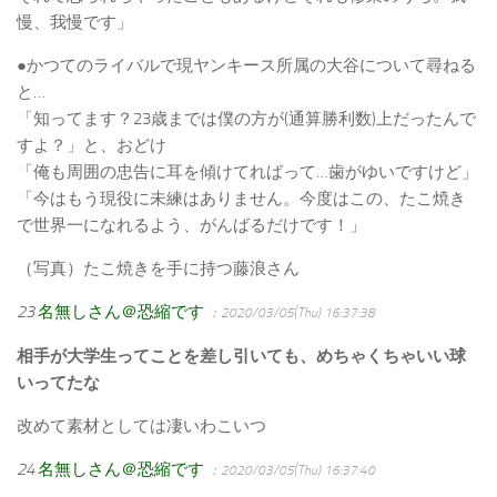
慢、我慢です」
●かつてのライバルで現ヤンキース所属の大谷について尋ねる
と…
「知ってます？23歳までは僕の方が(通算勝利数)上だったんで
すよ？」と、おどけ
「俺も周囲の忠告に耳を傾けてればって…歯がゆいですけど」
「今はもう現役に未練はありません。今度はこの、たこ焼き
で世界一になれるよう、がんばるだけです！」
（写真）たこ焼きを手に持つ藤浪さん
23
名無しさん＠恐縮です
：2020/03/05(Thu) 16:37:38
相手が大学生ってことを差し引いても、めちゃくちゃいい球
いってたな
改めて素材としては凄いわこいつ
24
名無しさん＠恐縮です
：2020/03/05(Thu) 16:37:40