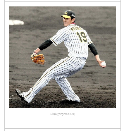
（出典 golfgimon.info）