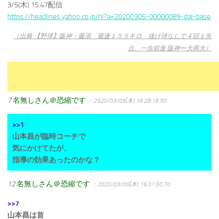
3/5(木) 15:47配信
https://headlines.yahoo.co.jp/hl?a=20200305-00000089-dal-base
（出典 【野球】阪神・藤浪 最速１５５キロ 抜け球なしで４回１失
点、一歩前進 阪神ー大商大）
7
名無しさん＠恐縮です
：2020/03/05(木) 16:28:18.30
>>1
山本昌が臨時コーチで
気にかけてたが、
指導の効果あったのかな？
12
名無しさん＠恐縮です
：2020/03/05(木) 16:31:50.70
>>7
山本昌は首