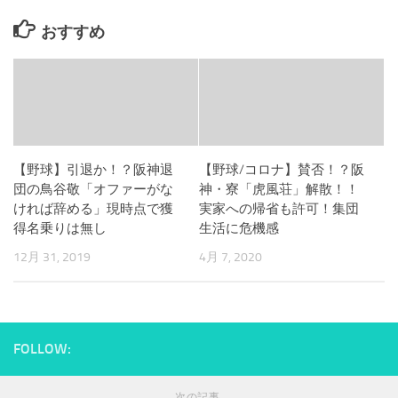
おすすめ
【野球】引退か！？阪神退
【野球/コロナ】賛否！？阪
団の鳥谷敬「オファーがな
神・寮「虎風荘」解散！！
ければ辞める」現時点で獲
実家への帰省も許可！集団
得名乗りは無し
生活に危機感
12月 31, 2019
4月 7, 2020
FOLLOW:
次の記事