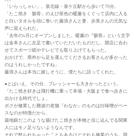
「いらっしゃい」。泉北線・泉ケ丘駅から歩いて75分。
「たこ焼き 骸骨」のえび茶色の暖簾をくぐって店内に入る
と白いタオルを頭に巻いた藤浪さんと妻、歩美さんの元気な
声に迎えられた。
「去年の4月にオープンしました。暖簾の『骸骨』という文字
は金本さんに左足で書いていただいたものだし、開店に合わ
せてスポーツ紙やテレビでも取り上げてもらった。
おかげで、県外から足を運んでくださるお客さんが多かった
のはうれしかったですね」
藤浪さんは本当に嬉しそうに、僕たちに語ってくれた。
●とはいえ、その分、プレッシャーも大きかったという。
「たこ焼き好きは飛行機に乗って本場・大阪まで食べ歩きに
出かける時代でしょ。
ボクが修業した難波の老舗『わなか』のものは白味噌がベー
スなのが特徴だから、
築地銀だこのような揚げたこ焼きが本物と信じ込んでる関東
人にはモノ足りないようなんです。
それで怒られちゃったこともあるけどそれも修業のうち。我