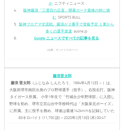
か
ニフティニュース
阪神藤浪「三度目の正直」開幕ローテ最後の枠に挑
む
SPORTS BULL
阪神プロアマ交流戦、藤浪が２番手で登板予定 １軍から
多くの選手派遣
auone.jp
Google ニュースですべての記事を見る
（出典：サンケイスポーツ）
藤浪晋太郎
藤浪
晋太郎
（ふじなみ しんたろう、1994年4月12日 – ）は、
大阪府堺市南区出身のプロ野球選手（投手）。右投右打。阪神
タイガース所属。 小学1年生で「竹城台少年野球部」に入団し
野球を初め、堺市立宮山台中学校時代は「大阪泉北ボーイズ」
に所属。主に投手を務め、球速は最速142km/hを記録していた
83キロバイト (11,750 語) – 2020年2月13日 (木) 00:47