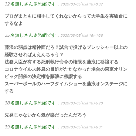
32
名無しさん＠恐縮です
：2020/03/05(Thu) 16:40:32
プロがまともに相手してくれないからって大学生を実験台に
するなよ
35
名無しさん＠恐縮です
：2020/03/05(Thu) 16:41:26
藤浪の弱点は精神面だろ？試合で投げるプレッシャー以上の
経験させればええんちゃう？
法務大臣が有する死刑執行命令の権限を藤浪に移譲する
コロナウイルス終息の目処がたたなかった場合の東京オリン
ピック開催の決定権を藤浪に移譲する
スーパーボールのハーフタイムショーを藤浪オンステージに
する
38
名無しさん＠恐縮です
：2020/03/05(Thu) 16:45:20
先発じゃないから気が楽だったんだろう
39
名無しさん＠恐縮です
：2020/03/05(Thu) 16:46:31