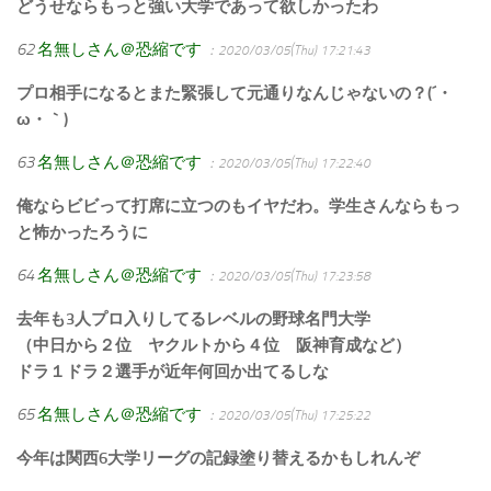
どうせならもっと強い大学であって欲しかったわ
62
名無しさん＠恐縮です
：2020/03/05(Thu) 17:21:43
プロ相手になるとまた緊張して元通りなんじゃないの？(´・
ω・｀)
63
名無しさん＠恐縮です
：2020/03/05(Thu) 17:22:40
俺ならビビって打席に立つのもイヤだわ。学生さんならもっ
と怖かったろうに
64
名無しさん＠恐縮です
：2020/03/05(Thu) 17:23:58
去年も3人プロ入りしてるレベルの野球名門大学
（中日から２位 ヤクルトから４位 阪神育成など）
ドラ１ドラ２選手が近年何回か出てるしな
65
名無しさん＠恐縮です
：2020/03/05(Thu) 17:25:22
今年は関西6大学リーグの記録塗り替えるかもしれんぞ