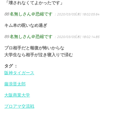
「壊されなくてよかったです」
88
名無しさん＠恐縮です
：2020/03/05(木) 18:02:05.64
キム本の呪いなめ過ぎ
89
名無しさん＠恐縮です
：2020/03/05(木) 18:02:14.85
プロ相手だと報復が怖いからな
大学生なら相手が泣き寝入りで済む
タグ ：
阪神タイガース
藤浪晋太郎
大阪商業大学
プロアマ交流戦