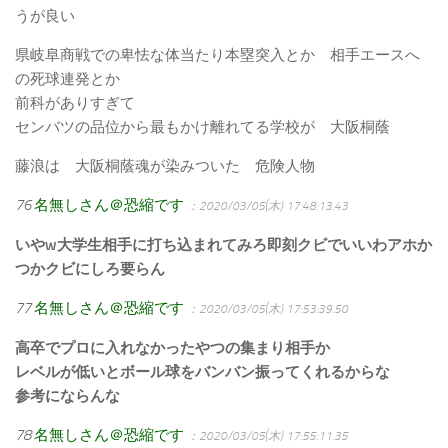
うが良い
県岐阜商戦での卑怯な体当たり本塁突入とか 相手エースへ
の死球連発とか
前科がありすぎて
センバツの品位から最もかけ離れてる学校が 大阪桐蔭
藤浪は 大阪桐蔭魂が染みついた 危険人物
76
名無しさん＠恐縮です
：2020/03/05(木) 17:48:13.43
いやw大学生相手に打ち込まれてみろ即刻クビでいいわアホか
つかクビにしろ要らん
77
名無しさん＠恐縮です
：2020/03/05(木) 17:53:39.50
高卒でプロに入れなかったやつの集まり相手か
レベルが低いとボール球をバンバン振ってくれるからな
参考にならんな
78
名無しさん＠恐縮です
：2020/03/05(木) 17:55:11.35