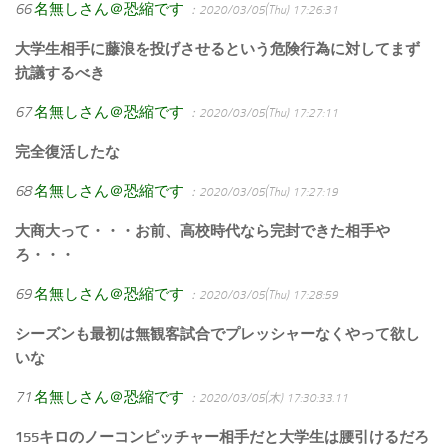
66
名無しさん＠恐縮です
：2020/03/05(Thu) 17:26:31
大学生相手に藤浪を投げさせるという危険行為に対してまず
抗議するべき
67
名無しさん＠恐縮です
：2020/03/05(Thu) 17:27:11
完全復活したな
68
名無しさん＠恐縮です
：2020/03/05(Thu) 17:27:19
大商大って・・・お前、高校時代なら完封できた相手や
ろ・・・
69
名無しさん＠恐縮です
：2020/03/05(Thu) 17:28:59
シーズンも最初は無観客試合でプレッシャーなくやって欲し
いな
71
名無しさん＠恐縮です
：2020/03/05(木) 17:30:33.11
155キロのノーコンピッチャー相手だと大学生は腰引けるだろ