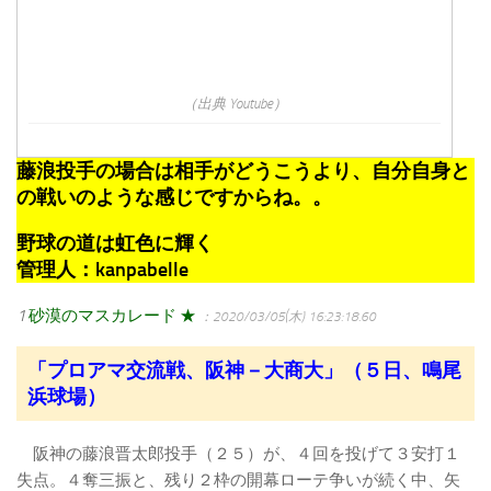
（出典 Youtube）
藤浪投手の場合は相手がどうこうより、自分自身と
の戦いのような感じですからね。。
野球の道は虹色に輝く
管理人：kanpabelle
1
砂漠のマスカレード ★
：2020/03/05(木) 16:23:18.60
「プロアマ交流戦、阪神－大商大」（５日、鳴尾
浜球場）
阪神の藤浪晋太郎投手（２５）が、４回を投げて３安打１
失点。４奪三振と、残り２枠の開幕ローテ争いが続く中、矢