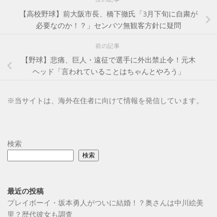
【高校野球】前大阪市長、橋下徹氏「3月下旬に自粛が
必要なのか！？」センバツ無観客方針に疑問
前の記事
【野球】悲痛、巨人・遠征で選手に外出禁止令！元木
ヘッド「言われていることはちゃんとやろう」
※
当サイトは、海外在住者に向けて情報を発信しています。
検索
検索
最近の投稿
プレイボーイ・坂本勇人がついに結婚！？奥さんは中川絵美
里？歴代彼女も調査