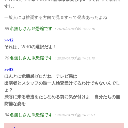
すし、
一般人には推奨する方向で見直すって発表あったよね
55
名無しさん＠恐縮です
：2020/04/03(金) 14:29:16
>>12
それは、WHOの選択だよ！
70
名無しさん＠恐縮です
：2020/04/03(金) 14:31:10
>>33
ほんとに危機感ゼロだね テレビ局は
出演者とスタッフの誰一人検査受けてるわけでもないんでし
ょ？
渋谷に来る若造をたしなめる前に気が付けよ 自分たちの無
防備な姿を
34
名無しさん＠恐縮です
：2020/04/03(金) 14:25:51