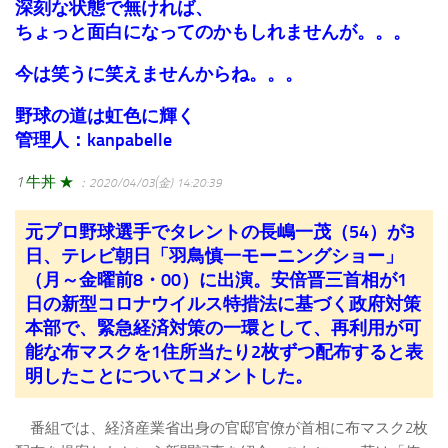
深刻な状態で無ければ、
ちょっと面白になってのかもしれませんが。。。
今は笑うに笑えませんからね。。。
野球の道は虹色に輝く
管理人：kanpabelle
1
牛丼 ★
：2020/04/03(金) 14:20:39
元プロ野球選手でタレントの長嶋一茂（54）が3
日、テレビ朝日「羽鳥慎一モーニングショー」
（月～金曜前8・00）に出演。安倍晋三首相が1
日の新型コロナウイルス特措法に基づく政府対策
本部で、緊急経済対策の一環として、再利用が可
能な布マスクを1住所当たり2枚ずつ配布すると表
明したことについてコメントした。
番組では、経済産業省出身の官邸官僚が首相に布マスク2枚