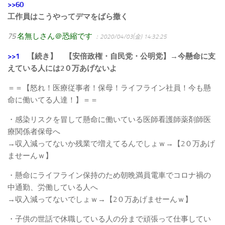
>>60
工作員はこうやってデマをばら撒く
75
名無しさん＠恐縮です
：2020/04/03(金) 14:32:25
>>1
【続き】 【安倍政権・自民党・公明党】→今懸命に支
えている人には2０万あげないよ
＝＝【怒れ！医療従事者！保母！ライフライン社員！今も懸
命に働いてる人達！】＝＝
・感染リスクを冒して懸命に働いている医師看護師薬剤師医
療関係者保母へ
→収入減ってないか残業で増えてるんでしょｗ→【2０万あげ
ませーんｗ】
・懸命にライフライン保持のため朝晩満員電車でコロナ禍の
中通勤、労働している人へ
→収入減ってないでしょｗ→【2０万あげませーんｗ】
・子供の世話で休職している人の分まで頑張って仕事してい