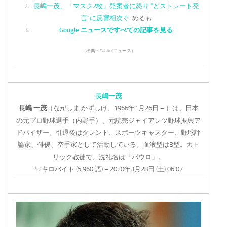
長嶋一茂、「マスク2枚」発案者に怒り “どストレート発
言”に反響相次ぐ
めるも
Google ニュースですべての記事を見る
（出典：Yahoo!ニュース）
長嶋一茂
長嶋
一茂
（ながしま かずしげ、1966年1月26日 – ）は、日本
の元プロ野球選手（内野手）、元読売ジャイアンツ野球振興ア
ドバイザー。引退後はタレント、スポーツキャスター、野球評
論家、俳優、空手家として活動している。血液型はB型。カト
リック教徒で、洗礼名は「パウロ」。
42キロバイト (5,960 語) – 2020年3月28日 (土) 06:07