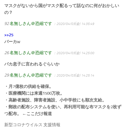
マスクがないから国がマスク配るって話なのに何がおかしい
の？
92
名無しさん＠恐縮です
：2020/04/03(金) 14:35:49
>>25
バーカw
26
名無しさん＠恐縮です
：2020/04/03(金) 14:25:00
バカ息子に言われるぐらいか
29
名無しさん＠恐縮です
：2020/04/03(金) 14:25:14
・月7億枚の供給を確保。
・医療機関には来週1500万枚。
・高齢者施設、障害者施設、小中学校にも順次支給。
・郵政の配布システムを使い、再利用可能な布マスクを2枚ず
つ配布。 ←ここだけ報道
新型コロナウイルス 支援情報