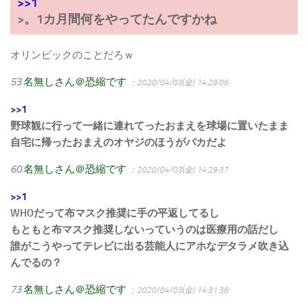
>>1
>。1カ月間何をやってたんですかね
オリンピックのことだろｗ
53
名無しさん＠恐縮です
：2020/04/03(金) 14:29:06
>>1
野球観に行って一緒に連れてったおまえを球場に置いたまま
自宅に帰ったおまえのオヤジのほうがバカだよ
60
名無しさん＠恐縮です
：2020/04/03(金) 14:29:37
>>1
WHOだって布マスク推奨に手の平返してるし
もともと布マスク推奨しないっていうのは医療用の話だし
誰がこうやってテレビに出る芸能人にアホなデタラメ吹き込
んでるの？
73
名無しさん＠恐縮です
：2020/04/03(金) 14:31:38