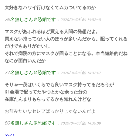
大好きなハワイ行けなくてムカついてるのか
76
名無しさん＠恐縮です
：2020/04/03(金) 14:32:43
マスクがあふれるほど買える人間の発想だよ。
買えない持ってない人のほうが多いんだから。配ってくれる
だけでもありがたいし
それで病院の方にマスクが回ることになる。本当短絡的だね
なにが面白いんだか
77
名無しさん＠恐縮です
：2020/04/03(金) 14:32:47
そりゃ一茂はいくらでも良いマスク持ってるだろうが
K1会場で配ってたやつとかな余った分の
在庫たんまりもらってるかも知れんけどな
お前みたいなセレブばっかりじゃないんだよ
86
名無しさん＠恐縮です
：2020/04/03(金) 14:35:09
>>77