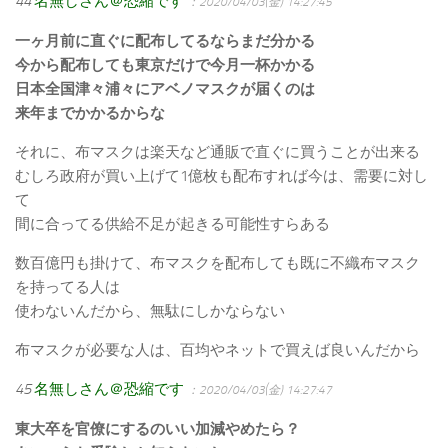
44
名無しさん＠恐縮です
：2020/04/03(金) 14:27:45
一ヶ月前に直ぐに配布してるならまだ分かる
今から配布しても東京だけで今月一杯かかる
日本全国津々浦々にアベノマスクが届くのは
来年までかかるからな
それに、布マスクは楽天など通販で直ぐに買うことが出来る
むしろ政府が買い上げて1億枚も配布すれば今は、需要に対し
て
間に合ってる供給不足が起きる可能性すらある
数百億円も掛けて、布マスクを配布しても既に不織布マスク
を持ってる人は
使わないんだから、無駄にしかならない
布マスクが必要な人は、百均やネットで買えば良いんだから
45
名無しさん＠恐縮です
：2020/04/03(金) 14:27:47
東大卒を官僚にするのいい加減やめたら？