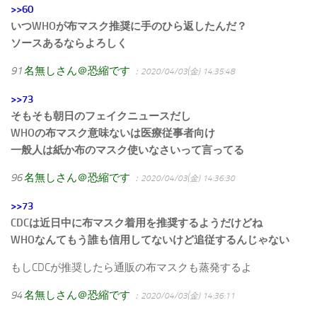
>>60
いつWHOが布マスク推奨に手のひら返したんだ？
ソースあるならよろしく
91
名無しさん＠恐縮です
：2020/04/03(金) 14:35:48
>>73
そもそも朝日のフェイクニュースだし
WHOの布マスク意味ないは医療従事者向け
一般人は紙か布のマスク使いなさいって言ってる
96
名無しさん＠恐縮です
：2020/04/03(金) 14:36:30
>>73
CDCは近日中に布マスク着用を推奨するようだけどね
WHOなんてもう誰も信用してないけど追従するんじゃない
もしCDCが推奨したら通販の布マスクも蒸発するよ
94
名無しさん＠恐縮です
：2020/04/03(金) 14:36:11