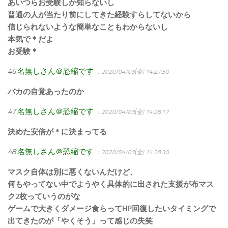
あいつらお受験しか知らないし
普通の人が当たり前にしてきた経験すらしてないから
信じられないような簡単なこともわからないし
本気で＊だよ
お受験＊
46
名無しさん＠恐縮です
：2020/04/03(金) 14:27:50
バカの自覚あったのか
47
名無しさん＠恐縮です
：2020/04/03(金) 14:28:17
決めた安倍が＊に決まってる
48
名無しさん＠恐縮です
：2020/04/03(金) 14:28:30
マスク自体は別に悪くないんだけど、
何もやってない中でようやく具体的に出された支援が布マス
ク2枚っていうのがな
ゲームで大きくダメージ食らってHP回復したいタイミングで
出てきたのが「やくそう」って感じの失笑