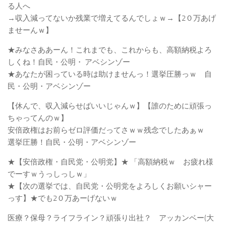
る人へ
→収入減ってないか残業で増えてるんでしょｗ→【2０万あげ
ませーんｗ】
★みなさああーん！これまでも、これからも、高額納税よろ
しくね！自民・公明・ アベシンゾー
★あなたが困っている時は助けませんっ！選挙圧勝っｗ 自
民・公明・アベシンゾー
【休んで、収入減らせばいいじゃんｗ】【誰のために頑張っ
ちゃってんのｗ】
安倍政権はお前らゼロ評価だってさｗｗ残念でしたあぁｗ
選挙圧勝！自民・公明・アベシンゾー
★【安倍政権・自民党・公明党】★ 「高額納税ｗ お疲れ様
でーすｗうっしっしｗ」
★【次の選挙では、自民党・公明党をよろしくお願いシャー
っす】★でも2０万あーげないｗ
医療？保母？ライフライン？頑張り出社？ アッカンベー(大