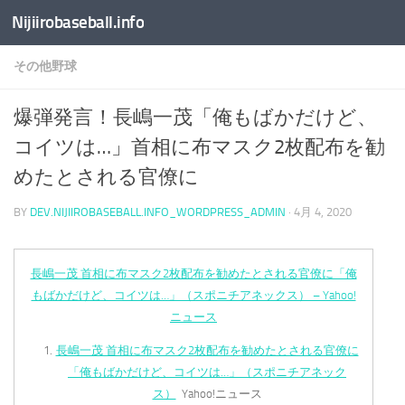
Nijiirobaseball.info
コンテンツへスキップ
その他野球
爆弾発言！長嶋一茂「俺もばかだけど、
コイツは…」首相に布マスク2枚配布を勧
めたとされる官僚に
BY
DEV.NIJIIROBASEBALL.INFO_WORDPRESS_ADMIN
·
4月 4, 2020
長嶋一茂 首相に布マスク2枚配布を勧めたとされる官僚に「俺
もばかだけど、コイツは…」（スポニチアネックス） – Yahoo!
ニュース
長嶋一茂 首相に布マスク2枚配布を勧めたとされる官僚に
「俺もばかだけど、コイツは…」（スポニチアネック
ス）
Yahoo!ニュース