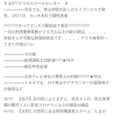
するNTTドコモのコールセンター ＆
>>>>>>>>>>渋谷でも、青山学院大近くのライブハウスで発
生。3月31日、カシオ本社で陽性患者
!!!!!!!!!!!!!!すべてマンモス駅経由で発生!!!!!!!!!!!!!!!!!!!!!
一日の利用乗降客数が２０万人以上の駅の周辺。。。。。。
対処すら不可能な絶望的状況です。。。。。ＰＣＲ検査封＊
てきた代償がコレ
>>>>>>>>>>その他
>>>>>>>>>>鮫洲運転士試験場!!!!!!!★NEW
>>>>>>>>>>確定申告会場
>>>>>>>>>>日本テレビ本社の事実上の封鎖!!!!!!!!!!!★NEW
>>>>>>>>>>ＴＢＳでも、ロケ禁止やアナウンサーの遠隔地で
の放送など
03/31 【品川】品川区によりますと、先月３１日、区立保育
園の園児１人に新型コロナウイルスの感染が確認
04/02 【太田】大田区にある特別養護老人ホーム「たまが