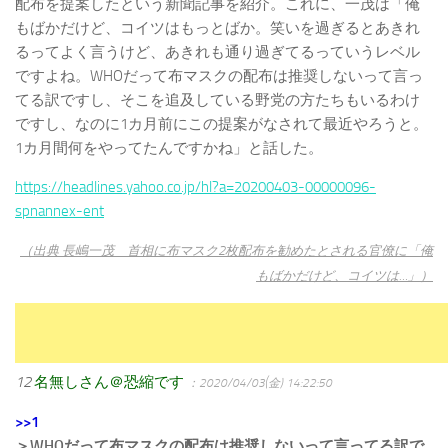
配布を提案したという新聞記事を紹介。これに、一茂は「俺
もばかだけど、コイツはもっとばか。笑いを過ぎるとあきれ
るってよく言うけど、あきれも通り過ぎてるっていうレベル
ですよね。WHOだって布マスクの配布は推奨しないって言っ
てる訳ですし、そこを追及している野党の方たちもいるわけ
ですし、なのに1カ月前にこの提案がなされて最近やろうと。
1カ月間何をやってたんですかね」と話した。
https://headlines.yahoo.co.jp/hl?a=20200403-00000096-
spnannex-ent
（出典 長嶋一茂 首相に布マスク2枚配布を勧めたとされる官僚に「俺
もばかだけど、コイツは…」）
12
名無しさん＠恐縮です
：2020/04/03(金) 14:22:50
>>1
＞WHOだって布マスクの配布は推奨しないって言ってる訳で