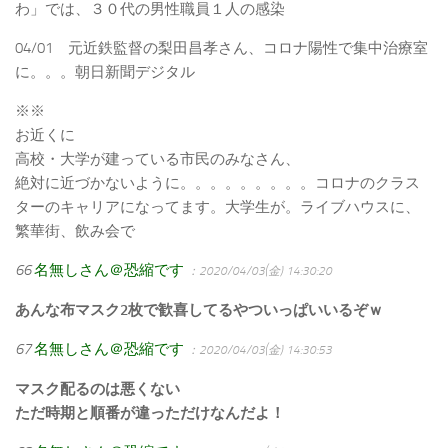
わ」では、３０代の男性職員１人の感染
04/01 元近鉄監督の梨田昌孝さん、コロナ陽性で集中治療室
に。。。朝日新聞デジタル
※※
お近くに
高校・大学が建っている市民のみなさん、
絶対に近づかないように。。。。。。。。。コロナのクラス
ターのキャリアになってます。大学生が。ライブハウスに、
繁華街、飲み会で
66
名無しさん＠恐縮です
：2020/04/03(金) 14:30:20
あんな布マスク2枚で歓喜してるやついっぱいいるぞｗ
67
名無しさん＠恐縮です
：2020/04/03(金) 14:30:53
マスク配るのは悪くない
ただ時期と順番が違っただけなんだよ！