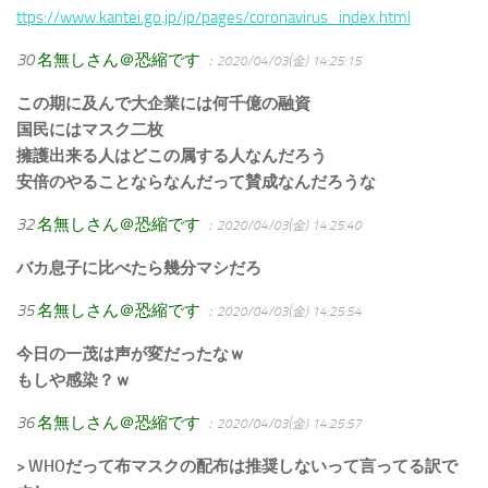
ttps://www.kantei.go.jp/jp/pages/coronavirus_index.html
30
名無しさん＠恐縮です
：2020/04/03(金) 14:25:15
この期に及んで大企業には何千億の融資
国民にはマスク二枚
擁護出来る人はどこの属する人なんだろう
安倍のやることならなんだって賛成なんだろうな
32
名無しさん＠恐縮です
：2020/04/03(金) 14:25:40
バカ息子に比べたら幾分マシだろ
35
名無しさん＠恐縮です
：2020/04/03(金) 14:25:54
今日の一茂は声が変だったなｗ
もしや感染？ｗ
36
名無しさん＠恐縮です
：2020/04/03(金) 14:25:57
> WHOだって布マスクの配布は推奨しないって言ってる訳で