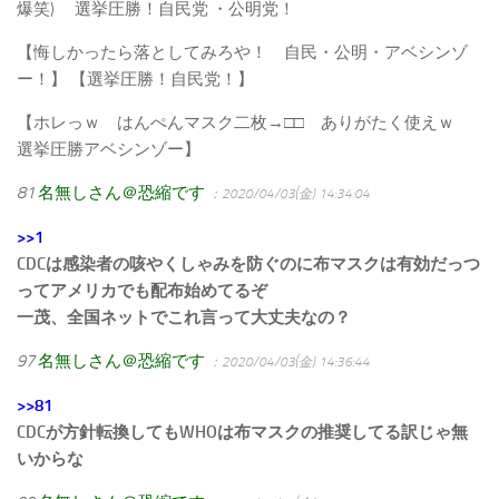
爆笑) 選挙圧勝！自民党 ・公明党！
【悔しかったら落としてみろや！ 自民・公明・アベシンゾ
ー！】 【選挙圧勝！自民党！】
【ホレっｗ はんぺんマスク二枚→□□ ありがたく使えｗ
選挙圧勝アベシンゾー】
81
名無しさん＠恐縮です
：2020/04/03(金) 14:34:04
>>1
CDCは感染者の咳やくしゃみを防ぐのに布マスクは有効だっつ
ってアメリカでも配布始めてるぞ
一茂、全国ネットでこれ言って大丈夫なの？
97
名無しさん＠恐縮です
：2020/04/03(金) 14:36:44
>>81
CDCが方針転換してもWHOは布マスクの推奨してる訳じゃ無
いからな