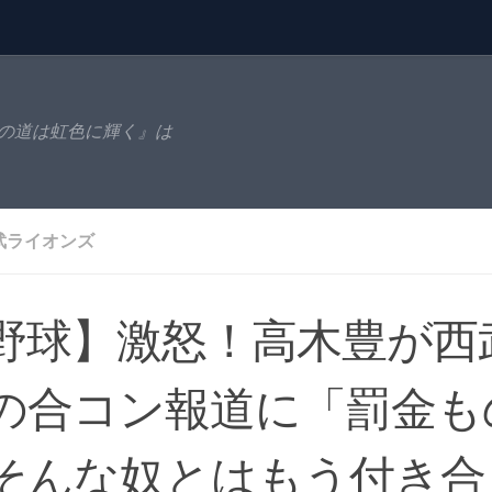
の道は虹色に輝く』は
武ライオンズ
野球】激怒！高木豊が西
の合コン報道に「罰金も
そんな奴とはもう付き合