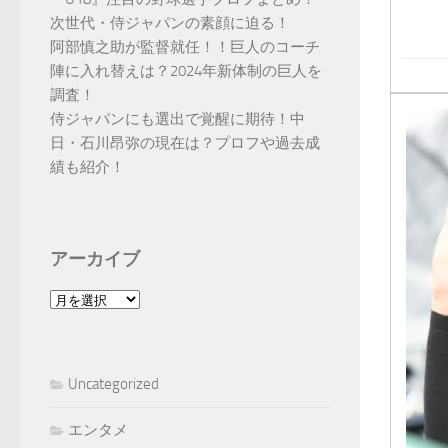
次世代・侍ジャパンの素顔に迫る！
阿部慎之助が監督就任！！巨人のコーチ
陣に入れ替えは？2024年新体制の巨人を
調査！
侍ジャパンにも選出で覚醒に期待！中
日・石川昂弥の現在は？プロフや過去成
績も紹介！
アーカイブ
ア
ー
カ
イ
Uncategorized
ブ
エンタメ