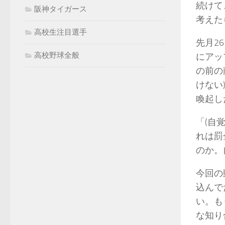
続けて
阪神タイガース
考えた
高校生注目選手
先月2
高校野球全般
にアッ
の前の
けない
喚起し
「(自
れは罰
のか。
今回の
込んで
い。も
な知り