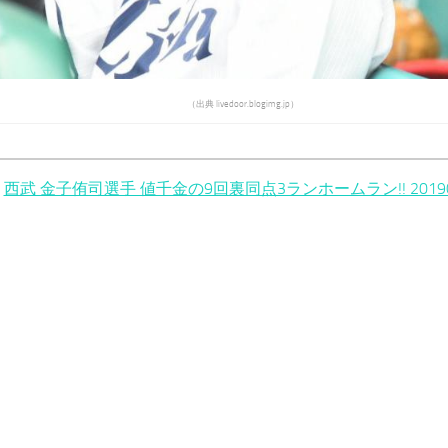
（出典 livedoor.blogimg.jp）
西武 金子侑司選手 値千金の9回裏同点3ランホームラン!! 20190