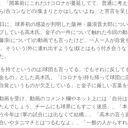
、「開幕前にこれだけコロナが蔓延してて、普通に考え
ら(合コンなどの)集まりとかはしないよね」と苦言を呈
6日に、球界初の感染が判明した阪神・藤浪晋太郎につい
プしている高木氏。金子の一件について触れた今回の動
藤浪(について)の動画でも言ったけど、一人一人が自覚
)。そういう(外に連れ出すような)奴とはもう付き合う
た。
覚を持てというのは)球団も言ってる。でもそれに反して
金もの」とした高木氏。「(コロナを)持ち帰って球団に
自覚というものが欠乏している」と金子に厳しい言葉を
動画を受け、動画のコメント欄やネット上には「自分は
たんでしょう、チームにも球界にもすごく迷惑」、「本
う今年は1軍の試合には出なくて結構」、「高木の言う
合いやタニマチとはつるむなよ」、「一般の人からすれ