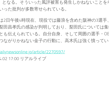
』となる。そういった風評被害も発生しかねないことを
いった批判が多数寄せられている。
は2日午後4時現在、現役では藤浪を含めた阪神の3選手
梨田昌孝氏の感染が判明しており、梨田氏については集
とも伝えられている。自分自身、そして周囲の選手・O
つながりかねない金子の行動に、高木氏は強く憤ってい
dailynewsonline.jp/article/2270597/
04.02 17:00 リアルライブ