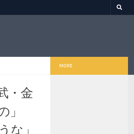
MORE
武・金
の」
うな」