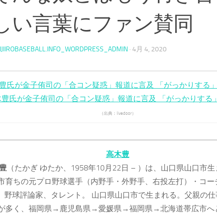
しい言葉にファン賛同
IJIIROBASEBALL.INFO_WORDPRESS_ADMIN
·
4月 4, 2020
豊氏が金子侑司の「合コン疑惑」報道に言及 「がっかりする」 – li
木豊氏が金子侑司の「合コン疑惑」報道に言及 「がっかりする
（出典：livedoor）
高木豊
豊
（たかぎ ゆたか、1958年10月22日 – ）は、山口県山口市
市育ちの元プロ野球選手（内野手・外野手、右投左打）・コー
、野球評論家、タレント。 山口県山口市で生まれる。父親の仕
が多く、福岡県→鹿児島県→愛媛県→福岡県→北海道帯広市へ