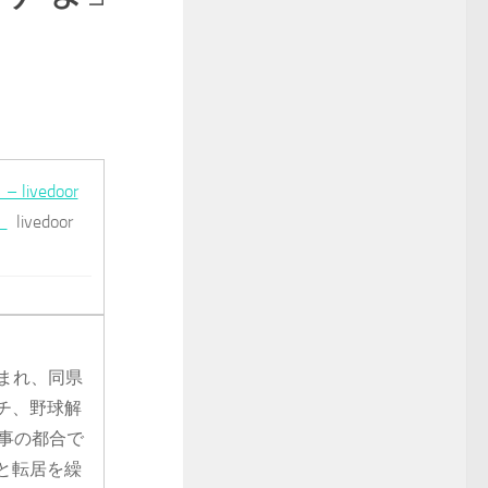
vedoor
」
livedoor
生まれ、同県
チ、野球解
事の都合で
と転居を繰