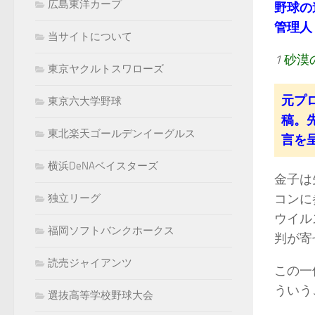
広島東洋カープ
野球の
管理人：k
当サイトについて
1
砂漠
東京ヤクルトスワローズ
元プ
東京六大学野球
稿。
東北楽天ゴールデンイーグルス
言を
横浜DeNAベイスターズ
金子は
コンに
独立リーグ
ウイル
福岡ソフトバンクホークス
判が寄
読売ジャイアンツ
この一
ういう
選抜高等学校野球大会