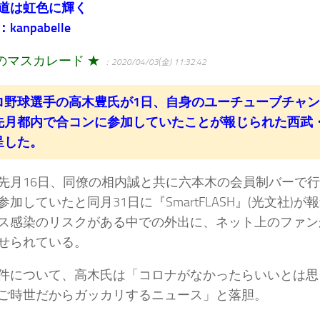
道は虹色に輝く
anpabelle
のマスカレード ★
：2020/04/03(金) 11:32:42
ロ野球選手の高木豊氏が1日、自身のユーチューブチャ
先月都内で合コンに参加していたことが報じられた西武
呈した。
先月16日、同僚の相内誠と共に六本木の会員制バーで行
参加していたと同月31日に『SmartFLASH』(光文社)
ス感染のリスクがある中での外出に、ネット上のファン
せられている。
件について、高木氏は「コロナがなかったらいいとは思
ご時世だからガッカリするニュース」と落胆。