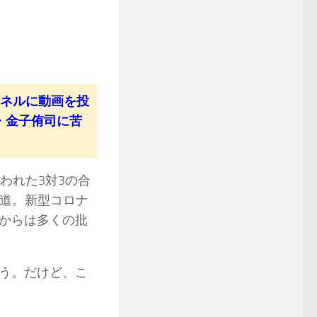
ンネルに動画を投
・金子侑司に苦
われた3対3の合
が報道。新型コロナ
からは多くの批
う。だけど、こ