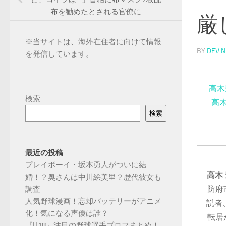
布を勧めたとされる官僚に
厳
※
当サイトは、海外在住者に向けて情報
BY
DEV.N
を発信しています。
高木
検索
高
検索
最近の投稿
プレイボーイ・坂本勇人がついに結
高木
婚！？奥さんは中川絵美里？歴代彼女も
防府
調査
人気野球漫画！忘却バッテリーがアニメ
説者
化！気になる声優は誰？
転居
『U18』注目の野球選手プロフまとめ！