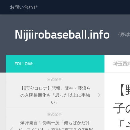
お問い合わせ
コンテンツへスキップ
Nijiirobaseball.info
『野球
FOLLOW:
埼玉西
次の記事
【
【野球/コロナ】悲報、阪神・藤浪ら
の入院長期化も「思った以上に手強
い」
子
前の記事
「
爆弾発言！長嶋一茂「俺もばかだけ
ど、コイツは…」首相に布マスク2枚配