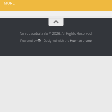
MORE
Nijiirobaseball.info © 2026. All Rights Reserved.
Powered by
- Designed with the
Hueman theme