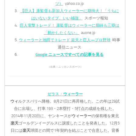
ツ）
yahoo.co.jp
【巨人】原監督も新加入ウィーラーに期待大！「うちに
はいないタイプ。いい補強」
スポーツ報知
巨人電撃トレード！ 原監督はウィーラーに期待も三塁は
「動かしたくない」
auone.jp
ウィーラーと池田でトレード 楽天と巨人―プロ野球
時事
通信ニュース
Google ニュースですべての記事を見る
（出典：ニッカンスポーツ）
ゼラス・
ウィーラー
ウィ
ルクスバリへ降格。8月21日に再昇格した。この年は29試
合に出場し、打率.193・2本塁打・5打点の成績を残した。
2014年11月20日に、ヤンキースが
ウィーラー
の保有権を東北
楽天
ゴールデンイーグルスに譲渡したことを発表した。12月5
日には
楽天
球団との間で1年契約を結ぶことで合意した。背番