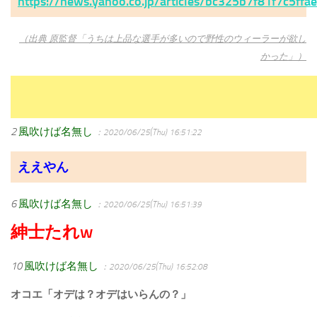
https://news.yahoo.co.jp/articles/bc325b7f81f7c5ff
（出典 原監督「うちは上品な選手が多いので野性のウィーラーが欲し
かった」）
2
風吹けば名無し
：2020/06/25(Thu) 16:51:22
ええやん
6
風吹けば名無し
：2020/06/25(Thu) 16:51:39
紳士たれw
10
風吹けば名無し
：2020/06/25(Thu) 16:52:08
オコエ「オデは？オデはいらんの？」