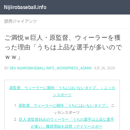
Nijiirobaseball.info
コンテンツへスキップ
読売ジャイアンツ
ご満悦ｗ巨人・原監督、ウィーラーを獲
った理由「うちは上品な選手が多いので
ｗｗ」
BY
DEV.NIJIIROBASEBALL.INFO_WORDPRESS_ADMIN
·
6月 26, 2020
原監督、ウィーラーに期待「うちにはいないタイプ」 – ニッカ
ンスポーツ
原監督、ウィーラーに期待「うちにはいないタイプ」
ニ
ッカンスポーツ
巨人 原監督好みのウィーラー「うちの選手は上品な選手
が多い」獲得理由を説明（デイリースポー