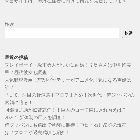
※
当サイトは、海外在住者に向けて情報を発信しています。
検索
検索
最近の投稿
プレイボーイ・坂本勇人がついに結婚！？奥さんは中川絵美
里？歴代彼女も調査
人気野球漫画！忘却バッテリーがアニメ化！気になる声優は
誰？
『U18』注目の野球選手プロフまとめ！次世代・侍ジャパンの
素顔に迫る！
阿部慎之助が監督就任！！巨人のコーチ陣に入れ替えは？
2024年新体制の巨人を調査！
侍ジャパンにも選出で覚醒に期待！中日・石川昂弥の現在
は？プロフや過去成績も紹介！