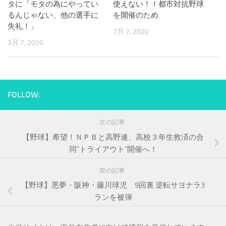
タに「モタの為にやってい
使えない！！都市対抗野球
るんじゃない、他の選手に
を開催のため
失礼！」
7月 7, 2020
3月 7, 2020
FOLLOW:
次の記事
【野球】希望！ＮＰＢと高野連、高校３年生救済の合
同“トライアウト”開催へ！
前の記事
【野球】悪夢・阪神・藤川球児 9回裏 逆転サヨナラ3
ランを被弾