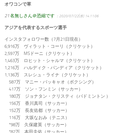
オワコンで草
21
名無しさん＠恐縮です
：2020/07/22(水) 14:11:06
アジアを代表するスポーツ選手
インスタフォロワー数（7月21日現在）
6,916万 ヴィラット・コーリ（クリケット）
2,597万 MSドーニ（クリケット）
1,463万 ロヒット・シャルマ（クリケット）
1,216万 ハルディク・パンディア（クリケット）
1,136万 スレシュ・ライナ（クリケット）
587万 マニー・パッキャオ（ボクシング）
417万 ソン・フンミン（サッカー）
180万 ジョナタン・クリスティ（バドミントン ）
156万 香川真司（サッカー）
152万 長友佑都（サッカー）
116万 大坂なおみ（テニス）
*98万 久保建英（サッカー）
*82万 本田圭佑（サッカー）