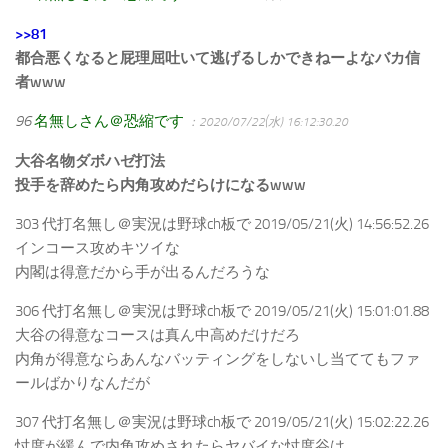
>>81
都合悪くなると屁理屈吐いて逃げるしかできねーよなバカ信
者www
96
名無しさん＠恐縮です
：2020/07/22(水) 16:12:30.20
大谷名物ダボハゼ打法
投手を辞めたら内角攻めだらけになるwww
303 代打名無し＠実況は野球ch板で 2019/05/21(火) 14:56:52.26
インコース攻めキツイな
内閣は得意だから手が出るんだろうな
306 代打名無し＠実況は野球ch板で 2019/05/21(火) 15:01:01.88
大谷の得意なコースは真ん中高めだけだろ
内角が得意ならあんなバッティングをしないし当ててもファ
ールばかりなんだが
307 代打名無し＠実況は野球ch板で 2019/05/21(火) 15:02:22.26
忖度が緩んで内角攻めされたらヤバイな忖度谷は