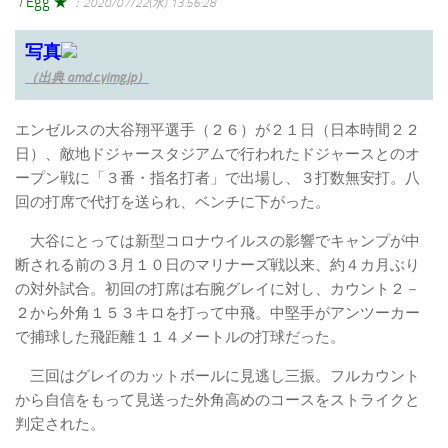
1
Egg ★
：2020/07/22(水) 13:56:28
写真
（出典 amd.c.yimg.jp）
エンゼルスの大谷翔平選手（２６）が２１日（日本時間２２
日）、敵地ドジャースタジアムで行われたドジャースとのオ
ープン戦に「３番・指名打者」で出場し、３打数無安打。八
回の打席で代打を送られ、ベンチに下がった。
大谷にとっては新型コロナウイルスの影響でキャンプが中
断される前の３月１０日のマリナーズ戦以来、約４カ月ぶり
の対外試合。初回の打席は右腕グレイに対し、カウント２－
２から外角１５３キロを打って中飛。中堅手がアンツーカー
で捕球した飛距離１１４メートルの打球だった。
三回はグレイのカットボールに見逃し三振。フルカウント
から自信をもって見送った外角高めのコースをストライクと
判定された。