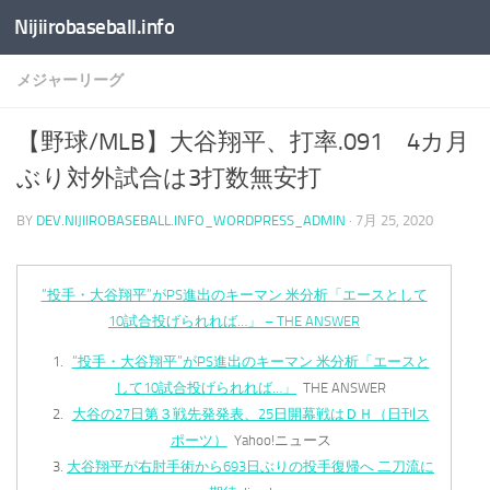
Nijiirobaseball.info
コンテンツへスキップ
メジャーリーグ
【野球/MLB】大谷翔平、打率.091 4カ月
ぶり対外試合は3打数無安打
BY
DEV.NIJIIROBASEBALL.INFO_WORDPRESS_ADMIN
·
7月 25, 2020
“投手・大谷翔平”がPS進出のキーマン 米分析「エースとして
10試合投げられれば…」 – THE ANSWER
“投手・大谷翔平”がPS進出のキーマン 米分析「エースと
して10試合投げられれば…」
THE ANSWER
大谷の27日第３戦先発発表、25日開幕戦はＤＨ（日刊ス
ポーツ）
Yahoo!ニュース
大谷翔平が右肘手術から693日ぶりの投手復帰へ 二刀流に