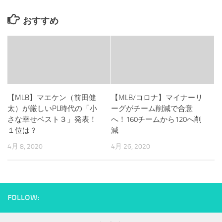
おすすめ
【MLB】マエケン（前田健
【MLB/コロナ】マイナーリ
太）が厳しいPL時代の「小
ーグがチーム削減で合意
さな幸せベスト３」発表！
へ！160チームから120へ削
１位は？
減
4月 8, 2020
4月 26, 2020
FOLLOW: