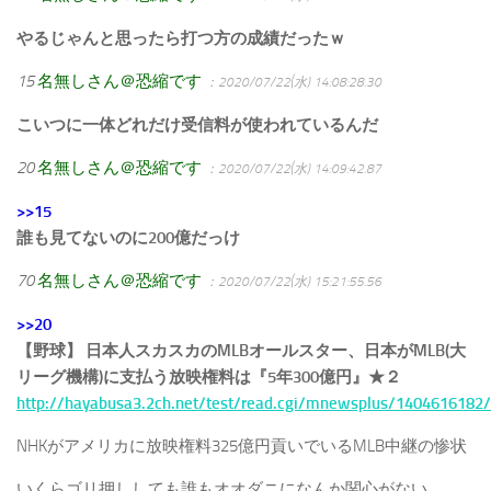
やるじゃんと思ったら打つ方の成績だったｗ
15
名無しさん＠恐縮です
：2020/07/22(水) 14:08:28.30
こいつに一体どれだけ受信料が使われているんだ
20
名無しさん＠恐縮です
：2020/07/22(水) 14:09:42.87
>>15
誰も見てないのに200億だっけ
70
名無しさん＠恐縮です
：2020/07/22(水) 15:21:55.56
>>20
【野球】 日本人スカスカのMLBオールスター、日本がMLB(大
リーグ機構)に支払う放映権料は『5年300億円』★２
http://hayabusa3.2ch.net/test/read.cgi/mnewsplus/1404616182/
NHKがアメリカに放映権料325億円貢いでいるMLB中継の惨状
いくらゴリ押ししても誰もオオダニになんか関心がない