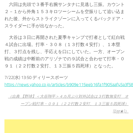
六回は先頭で３番手右腕サンタナに見逃し三振。カウント
２－１から外角１５３キロツーシームを空振りして追い込ま
れた後、外からストライクゾーンに入ってくるバックドア・
スライダーに手が出なかった。
大谷は３日に再開された夏季キャンプで打者として紅白戦
４試合に出場。打率・３０８（１３打数４安打）、１本塁
打、３打点を残し、手応えを口にしていた。一方、オープン
戦の成績は中断前のアリゾナでの９試合と合わせて打率・０
９１（２２打数２安打、１３三振５四死球）となった。
7/22(水) 13:50 ディリースポーツ
https://news.yahoo.co.jp/articles/b909e115eeb16fa1f905aaf45a3f
（出典 【野球】＜大谷翔平＞４カ月ぶり対外試合は３打数無安打 オ
ープン戦打率・０９１（２２打数２安打、１３三振５四死球）
[Egg★]）