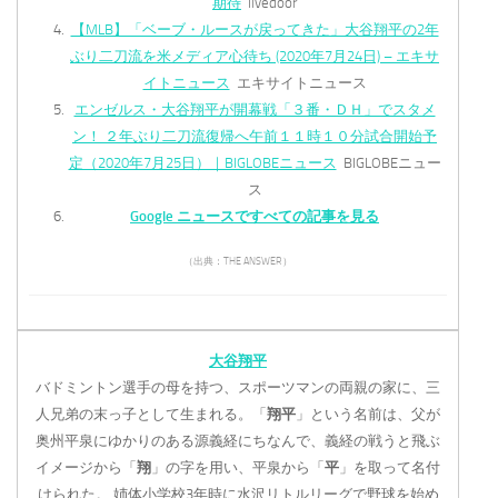
期待
livedoor
【MLB】「ベーブ・ルースが戻ってきた」大谷翔平の2年
ぶり二刀流を米メディア心待ち (2020年7月24日) – エキサ
イトニュース
エキサイトニュース
エンゼルス・大谷翔平が開幕戦「３番・ＤＨ」でスタメ
ン！ ２年ぶり二刀流復帰へ午前１１時１０分試合開始予
定（2020年7月25日）｜BIGLOBEニュース
BIGLOBEニュー
ス
Google ニュースですべての記事を見る
（出典：THE ANSWER）
大谷翔平
バドミントン選手の母を持つ、スポーツマンの両親の家に、三
人兄弟の末っ子として生まれる。「
翔平
」という名前は、父が
奥州平泉にゆかりのある源義経にちなんで、義経の戦うと飛ぶ
イメージから「
翔
」の字を用い、平泉から「
平
」を取って名付
けられた。 姉体小学校3年時に水沢リトルリーグで野球を始め