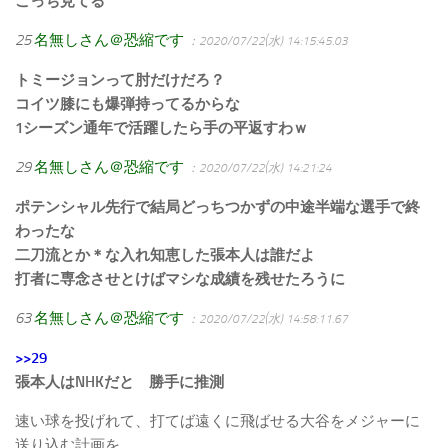
こっち見てる
25
名無しさん＠恐縮です
：2020/07/22(水) 14:15:45.03
トミージョンって肘だけだろ？
コイツ膝にも爆弾持ってるからな
1シーズン通年で活躍したら手の平返すわｗ
29
名無しさん＠恐縮です
：2020/07/22(水) 14:21:24
ポテンシャル先行で結局どっちつかずの中途半端な選手で終
わったな
二刀流とか＊な入れ知恵した張本人は誰だよ
打者に専念させとけばマシな成績を残せたろうに
63
名無しさん＠恐縮です
：2020/07/22(水) 14:58:11.67
>>29
張本人はNHKだと 勝手に推測
速い球を投げれて、打てば遠くに飛ばせる大谷をメジャーに
送り込む計画を