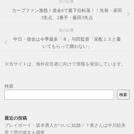
次の記事
カープファン激怒！借金6で最下位転落！！先発・床田
3失点、2番手・薮田3失点
前の記事
中日・借金は今季最多「８」与田監督「采配ミスと書
いてもらって構わない」
※
当サイトは、海外在住者に向けて情報を発信しています。
検索
検索
最近の投稿
プレイボーイ・坂本勇人がついに結婚！？奥さんは中川絵美
里？歴代彼女も調査