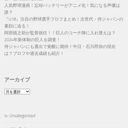
人気野球漫画！忘却バッテリーがアニメ化！気になる声優は
誰？
『U18』注目の野球選手プロフまとめ！次世代・侍ジャパンの
素顔に迫る！
阿部慎之助が監督就任！！巨人のコーチ陣に入れ替えは？
2024年新体制の巨人を調査！
侍ジャパンにも選出で覚醒に期待！中日・石川昂弥の現在
は？プロフや過去成績も紹介！
アーカイブ
ア
ー
カ
イ
Uncategorized
ブ