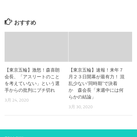
おすすめ
【東京五輪】激怒！森喜朗
【東京五輪】速報！来年７
会長、「アスリートのこと
月２３日開幕が最有力！ 混
を考えていない」という選
乱少ない“同時期”で決着
手からの批判にブチ切れ
か 森会長「来週中には何
らかの結論」
3月 24, 2020
3月 30, 2020