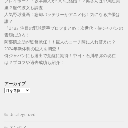
プレイボーイ・坂本勇人がついに結婚！？奥さんは中川絵美
里？歴代彼女も調査
人気野球漫画！忘却バッテリーがアニメ化！気になる声優は
誰？
『U18』注目の野球選手プロフまとめ！次世代・侍ジャパンの
素顔に迫る！
阿部慎之助が監督就任！！巨人のコーチ陣に入れ替えは？
2024年新体制の巨人を調査！
侍ジャパンにも選出で覚醒に期待！中日・石川昂弥の現在
は？プロフや過去成績も紹介！
アーカイブ
ア
ー
カ
イ
Uncategorized
ブ
エンタメ