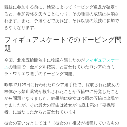
競技に参加する前に、検査によってドーピング違反が確定す
ると、参加資格を失うことになり、その種目の成績は抹消さ
れます。また、予選などであれば、それ以後の競技に参加で
きなくなります。
フィギュアスケートでのドーピング問
題
今回、北京五輪開催中に物議を醸したのが
フィギュアスケー
ト
の種目で「金メダル確実」と言われていたロシアのカミ
ラ・ワリエワ選手のドーピング問題。
昨年12月25日に行われたロシア選手権で、採取された彼女の
検体から禁止薬物が検出されたことが五輪中に発覚したこと
から問題となりました。結果的に彼女は今回の五輪に出場で
きましたが、その最大の理由は彼女が16歳未満の「要保護
者」に当たったからと言われています。
彼女の言い分としては「（彼女の）祖父が接種しているもの