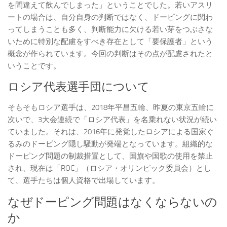
を間違えて飲んでしまった」ということでした。若いアスリ
ートの場合は、自分自身の判断ではなく、ドーピングに関わ
ってしまうことも多く、判断能力に欠ける若い芽をつぶさな
いために特別な配慮をすべき存在として「要保護者」という
概念が作られています。今回の判断はその点が配慮されたと
いうことです。
ロシア代表選手団について
そもそもロシア選手は、2018年平昌五輪、昨夏の東京五輪に
次いで、3大会連続で「ロシア代表」を名乗れない状況が続い
ていました。それは、2016年に発覚したロシアによる国家ぐ
るみのドーピング隠し騒動が発端となっています。組織的な
ドーピング問題の制裁措置として、国旗や国歌の使用を禁止
され、現在は「ROC」（ロシア・オリンピック委員会）とし
て、選手たちは個人資格で出場しています。
なぜドーピング問題はなくならないの
か