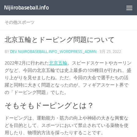
Nijiirobaseball.info
コンテンツへスキップ
その他スポーツ
北京五輪とドーピング問題について
BY
DEV.NIJIIROBASEBALL.INFO_WORDPRESS_ADMIN
·
3月 25, 2022
2022年2月に行われた
北京五輪
。スピードスケートやカーリン
グなど、今回の北京五輪では史上最多の109種目が行われ、盛
り上がりを見せましたね。ただ、今回の大会で選手たちの活
躍と同時に大きく問題となったのが、フィギアスケート界で
の「ドーピング問題」でした。
そもそもドーピングとは？
ドーピングは、運動能力・筋力の向上や神経の大きな興奮な
どを目的として、スポーツにおいて禁止されている薬物を使
用したり、物理的方法を採ったりすることです。