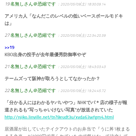
19
名無しさん＠恐縮です
：2020/05/09(土) 18:30:09.14
アメリカ人「なんだこのレベルの低いベースボールモドキ
は」
27
名無しさん＠恐縮です
：2020/05/09(土) 22:34:20.39
>>19
KBO出身の投手が去年最優秀防御率やぞ
21
名無しさん＠恐縮です
：2020/05/09(土) 18:43:03.43
テームズって阪神が取ろうとしてなかったか？
22
名無しさん＠恐縮です
：2020/05/09(土) 19:24:45.72
「分かる人にはわかるヤバいやつ」NHKでパ＊店の様子が報
道されるも“写っちゃいけない写真“が放送されていた
http://njiko.linville.net/tn?8eudt3u/xyda63wfgm4.html
居酒屋が出していたテイクアウトのお弁当で『うに丼1枚まる