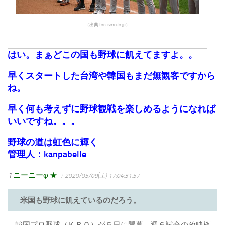
（出典 fnn.ismcdn.jp）
はい。まぁどこの国も野球に飢えてますよ。。
早くスタートした台湾や韓国もまだ無観客ですから
ね。
早く何も考えずに野球観戦を楽しめるようになれば
いいですね。。。
野球の道は虹色に輝く
管理人：kanpabelle
1
ニーニーφ ★
：2020/05/09(土) 17:04:31.57
米国も野球に飢えているのだろう。