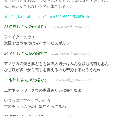
まる弁当』が1000円で売られていたので気になって注文して
みたらとんでもないものが来てしまった
http://njiko.linville.net/gx/?mrkr544/6622t50d63j.html
23
名無しさん＠恐縮です
：2020/05/09(土) 19:38:24.86
フエイクニュウス：
米国ではヤキウはマイナーなスポルツ
24
名無しさん＠恐縮です
：2020/05/09(土) 20:01:24.41
アメリカの焼き豚どもも韓国人選手はみんな顔も名前もおん
なじ奴が多いから選手を覚えるのも苦労するだろうなw
25
名無しさん＠恐縮です
：2020/05/09(土) 20:49:06.21
三大ネットワークでの中継みたいに書くなよ
いつもの地方ケーブルだろ
在米チョンのために毎年やってるわ