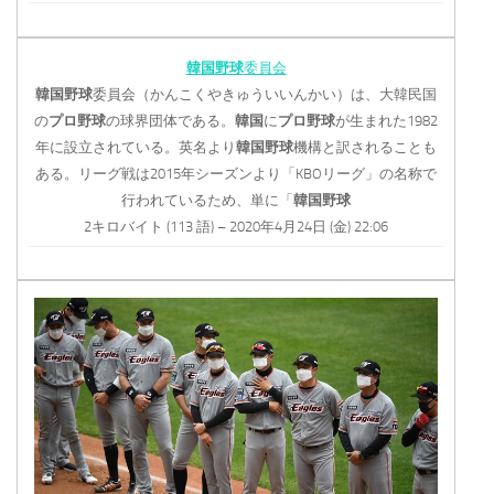
韓国
野球
委員会
韓国
野球
委員会（かんこくやきゅういいんかい）は、大韓民国
の
プロ野球
の球界団体である。
韓国
に
プロ野球
が生まれた1982
年に設立されている。英名より
韓国
野球
機構と訳されることも
ある。リーグ戦は2015年シーズンより「KBOリーグ」の名称で
行われているため、単に「
韓国
野球
2キロバイト (113 語) – 2020年4月24日 (金) 22:06