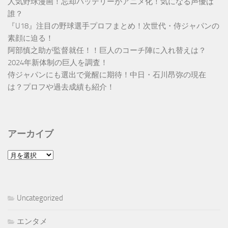
人気野球漫画！忘却バッテリーがアニメ化！気になる声優は
誰？
『U18』注目の野球選手プロフまとめ！次世代・侍ジャパンの
素顔に迫る！
阿部慎之助が監督就任！！巨人のコーチ陣に入れ替えは？
2024年新体制の巨人を調査！
侍ジャパンにも選出で覚醒に期待！中日・石川昂弥の現在
は？プロフや過去成績も紹介！
アーカイブ
ア
ー
カ
イ
Uncategorized
ブ
エンタメ