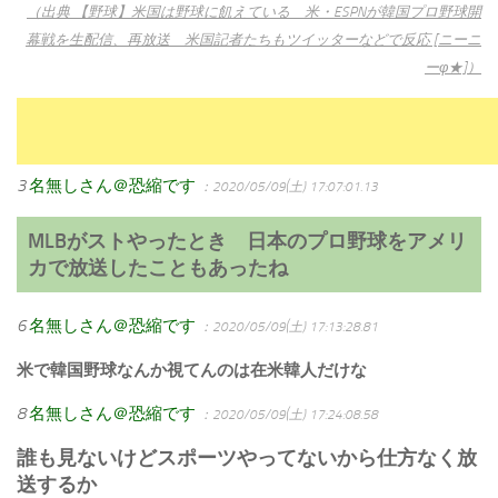
（出典 【野球】米国は野球に飢えている 米・ESPNが韓国プロ野球開
幕戦を生配信、再放送 米国記者たちもツイッターなどで反応 [ニーニ
ーφ★]）
3
名無しさん＠恐縮です
：2020/05/09(土) 17:07:01.13
MLBがストやったとき 日本のプロ野球をアメリ
カで放送したこともあったね
6
名無しさん＠恐縮です
：2020/05/09(土) 17:13:28.81
米で韓国野球なんか視てんのは在米韓人だけな
8
名無しさん＠恐縮です
：2020/05/09(土) 17:24:08.58
誰も見ないけどスポーツやってないから仕方なく放
送するか