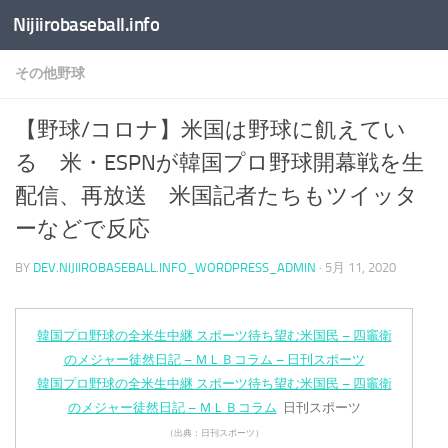
Nijiirobaseball.info
コンテンツへスキップ
その他野球
【野球/コロナ】米国は野球に飢えてい
る 米・ESPNが韓国プロ野球開幕戦を生
配信、再放送 米国記者たちもツイッタ
ーなどで反応
BY
DEV.NIJIIROBASEBALL.INFO_WORDPRESS_ADMIN
·
5月 11, 2020
韓国プロ野球の全米生中継 スポーツ待ち望む米国民 – 四竈衛
のメジャー徒然日記 – ＭＬＢコラム – 日刊スポーツ
韓国プロ野球の全米生中継 スポーツ待ち望む米国民 – 四竈衛
のメジャー徒然日記 – ＭＬＢコラム
日刊スポーツ
（出典：日刊スポーツ）