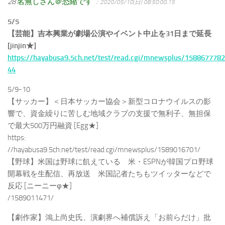
28
名無しさん＠恐縮です
：2020/05/10(日) 08:50:00.15
5/5
【芸能】吉本興業が劇場公演やイベント中止を31日まで延長
[jinjin★]
https://hayabusa9.5ch.net/test/read.cgi/mnewsplus/158867778
44
5/9-10
【サッカー】＜日本サッカー協会＞新型コロナウイルスの影
響で、資金繰りに苦しむ地域クラブの支援で無利子、無担保
で最大500万円融資 [Egg★]
https:
//hayabusa9.5ch.net/test/read.cgi/mnewsplus/1589016701/
【野球】米国は野球に飢えている 米・ESPNが韓国プロ野球
開幕戦を生配信、再放送 米国記者たちもツイッターなどで
反応 [ニーニーφ★]
/1589011471/
【劇作家】鴻上尚史氏、演劇界へ補償訴え「お前らだけ」批