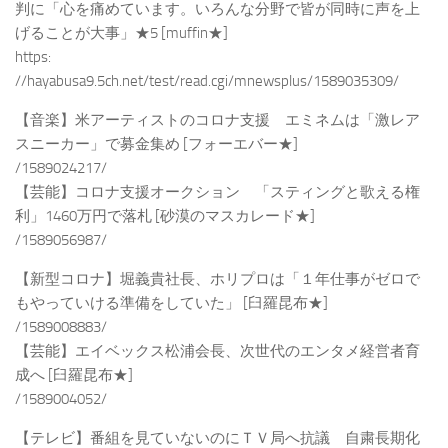
判に「心を痛めています。いろんな分野で皆が同時に声を上
げることが大事」★5 [muffin★]
https:
//hayabusa9.5ch.net/test/read.cgi/mnewsplus/1589035309/
【音楽】米アーティストのコロナ支援 エミネムは「激レア
スニーカー」で募金集め [フォーエバー★]
/1589024217/
【芸能】コロナ支援オークション 「スティングと歌える権
利」1460万円で落札 [砂漠のマスカレード★]
/1589056987/
【新型コロナ】堀義貴社長、ホリプロは「１年仕事がゼロで
もやっていける準備をしていた」 [臼羅昆布★]
/1589008883/
【芸能】エイベックス松浦会長、次世代のエンタメ経営者育
成へ [臼羅昆布★]
/1589004052/
【テレビ】番組を見ていないのにＴＶ局へ抗議 自粛長期化