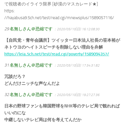
で視聴者のイライラ限界 [砂漠のマスカレード★]
https:
//hayabusa9.5ch.net/test/read.cgi/mnewsplus/1589057116/
29
名無しさん＠恐縮です
：2020/05/10(日) 16:12:08.30
【自民党・青年会議所】ツイッター日本法人社長の笹本裕が
ネトウヨのヘイトスピーチを削除しない理由を弁解
https://leia.5ch.net/test/read.cgi/poverty/1589094357/
31
名無しさん＠恐縮です
：2020/05/10(日) 17:34:31.82
冗談だろ？
どんだけニッチな声なんだよ
32
名無しさん＠恐縮です
：2020/05/10(日) 19:27:27.36
日本の野球ファンも韓国野球をNHK等のテレビ局で観れれば
いいのにな
中継しないテレビ局は何を考えてんだか