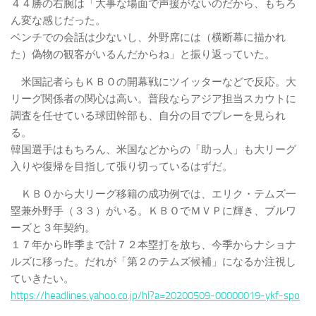
４４勝の右腕は「大事な場面で声援がないのだから、もちろ
ん変な感じだった。
ベンチでの会話は少ないし、外野席には（横断幕に描かれ
た）偽物の観客がいるんだからね」と振り返っていた。
米国記者らもＫＢＯの開幕戦にツイッターなどで反応。大
リーグ関係者の関心は高い。普段ならアジア担当スカウトに
調査を任せている球団幹部も、自分の目でプレーを見られ
る。
韓国選手はもちろん、米国などからの「助っ人」も大リーグ
入りや復帰を目指して張り切っているはずだ。
ＫＢＯから大リーグ移籍の成功例では、エリク・テムズ一
塁兼外野手（３３）がいる。ＫＢＯでＭＶＰに輝き、ブルワ
ーズと３年契約。
１７年から昨季まで計７２本塁打を放ち、今季からナショナ
ルズに移った。だれが「第２のテムズ候補」になるか注視し
ていきたい。
https://headlines.yahoo.co.jp/hl?a=20200509-00000019-ykf-spo