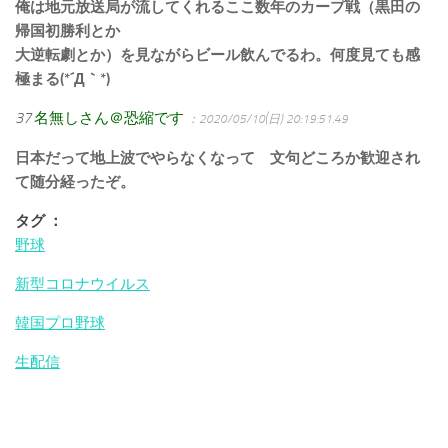
俺は地元放送局が流してくれるここ数年のカープ戦（黒田の
帰国初勝利とか
大逆転劇とか）を見ながらビール飲んでるわ。何度見ても感
極まる(*´Д｀*)
37
名無しさん＠恐縮です
：2020/05/10(日) 20:19:51.49
日本だって地上波でやらなくなって 文句どころか歓迎され
て随分経ったぞ。
タグ ：
野球
新型コロナウイルス
韓国プロ野球
生配信