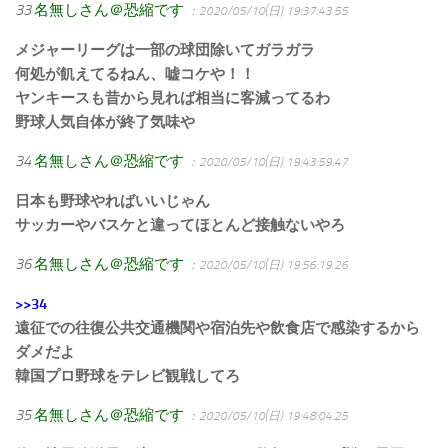
33
名無しさん＠恐縮です
：2020/05/10(日) 19:37:43.55
メジャーリーグは一部の球団除いてガラガラ
何処が飢えてるねん、嘘コケや！！
ヤンキースも昔から見れば相当に客減ってるわ
野球人気自体が終了気味や
34
名無しさん＠恐縮です
：2020/05/10(日) 19:43:59.47
日本も野球やればいいじゃん
サッカーやバスケと違ってほとんど接触ないやろ
36
名無しさん＠恐縮です
：2020/05/10(日) 19:56:19.26
>>34
遠征での往復公共交通機関や宿泊先や飲食店で感染するから
ダメだよ
韓国プロ野球をテレビ観戦してろ
35
名無しさん＠恐縮です
：2020/05/10(日) 19:48:04.25