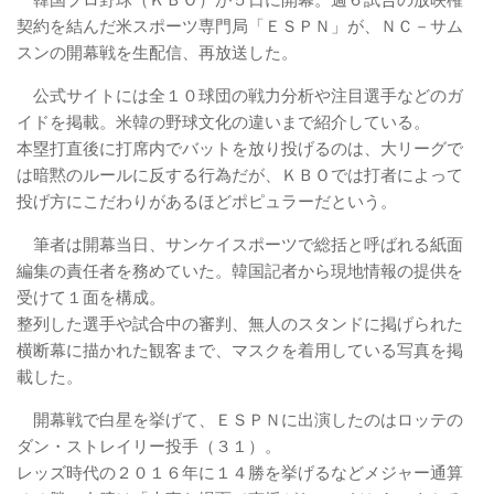
韓国プロ野球（ＫＢＯ）が５日に開幕。週６試合の放映権
契約を結んだ米スポーツ専門局「ＥＳＰＮ」が、ＮＣ－サム
スンの開幕戦を生配信、再放送した。
公式サイトには全１０球団の戦力分析や注目選手などのガ
イドを掲載。米韓の野球文化の違いまで紹介している。
本塁打直後に打席内でバットを放り投げるのは、大リーグで
は暗黙のルールに反する行為だが、ＫＢＯでは打者によって
投げ方にこだわりがあるほどポピュラーだという。
筆者は開幕当日、サンケイスポーツで総括と呼ばれる紙面
編集の責任者を務めていた。韓国記者から現地情報の提供を
受けて１面を構成。
整列した選手や試合中の審判、無人のスタンドに掲げられた
横断幕に描かれた観客まで、マスクを着用している写真を掲
載した。
開幕戦で白星を挙げて、ＥＳＰＮに出演したのはロッテの
ダン・ストレイリー投手（３１）。
レッズ時代の２０１６年に１４勝を挙げるなどメジャー通算