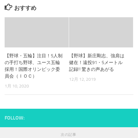
おすすめ
【野球・五輪】注目！5人制
【野球】新庄剛志、強肩は
の手打ち野球、ユース五輪
健在！遠投91・5メートル
採用！国際オリンピック委
記録!! 驚きの声あがる
員会（ＩＯＣ）
12月 12, 2019
1月 10, 2020
FOLLOW:
次の記事